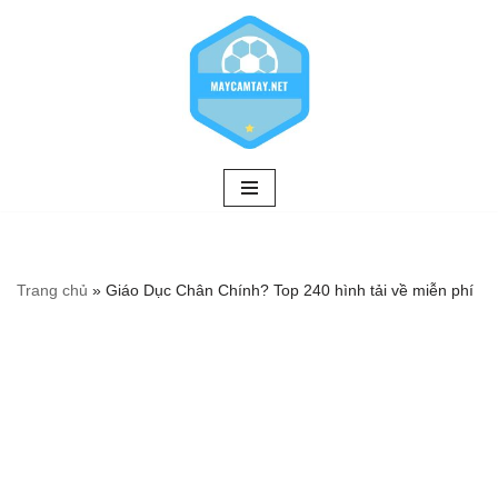
Chuyển
tới
nội
dung
Trang chủ
»
Giáo Dục Chân Chính? Top 240 hình tải về miễn phí