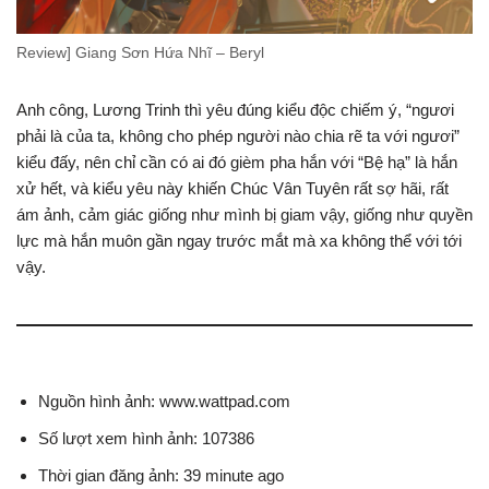
Review] Giang Sơn Hứa Nhĩ – Beryl
Anh công, Lương Trinh thì yêu đúng kiểu độc chiếm ý, “ngươi
phải là của ta, không cho phép người nào chia rẽ ta với ngươi”
kiểu đấy, nên chỉ cần có ai đó gièm pha hắn với “Bệ hạ” là hắn
xử hết, và kiểu yêu này khiến Chúc Vân Tuyên rất sợ hãi, rất
ám ảnh, cảm giác giống như mình bị giam vậy, giống như quyền
lực mà hắn muôn gần ngay trước mắt mà xa không thể với tới
vậy.
Nguồn hình ảnh: www.wattpad.com
Số lượt xem hình ảnh: 107386
Thời gian đăng ảnh: 39 minute ago