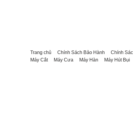
Chuyển
tới
nội
dung
Trang chủ
Chính Sách Bảo Hành
Chính Sác
Máy Cắt
Máy Cưa
Máy Hàn
Máy Hút Bụi