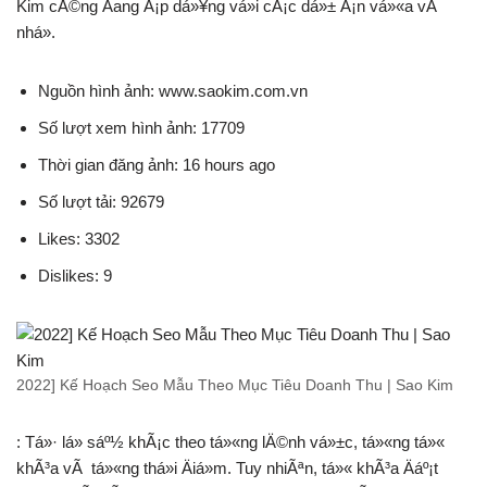
Kim cÅ©ng Äang Ã¡p dá»¥ng vá»i cÃ¡c dá»± Ã¡n vá»«a vÃ
nhá».
Nguồn hình ảnh: www.saokim.com.vn
Số lượt xem hình ảnh: 17709
Thời gian đăng ảnh: 16 hours ago
Số lượt tải: 92679
Likes: 3302
Dislikes: 9
2022] Kế Hoạch Seo Mẫu Theo Mục Tiêu Doanh Thu | Sao Kim
: Tá»· lá» sáº½ khÃ¡c theo tá»«ng lÄ©nh vá»±c, tá»«ng tá»«
khÃ³a vÃ tá»«ng thá»i Äiá»m. Tuy nhiÃªn, tá»« khÃ³a Äáº¡t