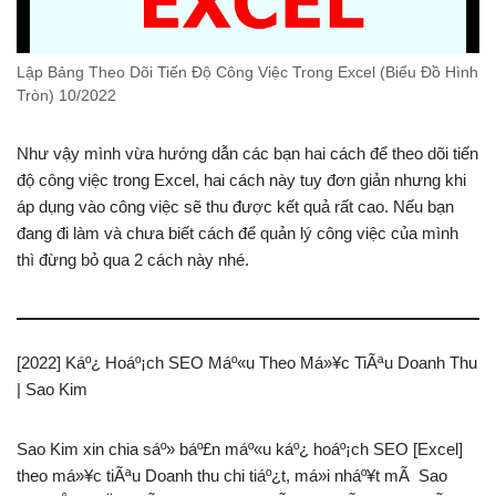
Lập Bảng Theo Dõi Tiến Độ Công Việc Trong Excel (Biểu Đồ Hình
Tròn) 10/2022
Như vậy mình vừa hướng dẫn các bạn hai cách để theo dõi tiến
độ công việc trong Excel, hai cách này tuy đơn giản nhưng khi
áp dụng vào công việc sẽ thu được kết quả rất cao. Nếu bạn
đang đi làm và chưa biết cách để quản lý công việc của mình
thì đừng bỏ qua 2 cách này nhé.
[2022] Káº¿ Hoáº¡ch SEO Máº«u Theo Má»¥c TiÃªu Doanh Thu
| Sao Kim
Sao Kim xin chia sáº» báº£n máº«u káº¿ hoáº¡ch SEO [Excel]
theo má»¥c tiÃªu Doanh thu chi tiáº¿t, má»i nháº¥t mÃ Sao