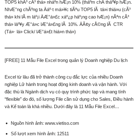
TOP5 khÃ³ cÃ³ thá» nháº­n hÆ¡n 10% (tháº­m chÃ­ tháº¥p hÆ¡n.
NhÆ°ng chÃºng ta Äáº·t má»¥c tiÃªu TOP5 lÃ tá»i thiá»u (cÃ³
thá» khi lÃ m láº¡i ÄÆ°á»£c xáº¿p háº¡ng cao hÆ¡n) nÃªn cÃ³
thá» láº¥y Æ°á»c lÆ°á»£ng lÃ 10%. ÄÃ¢y cÅ©ng lÃ CTR
(Tá»· lá» Click/ lÆ°á»£t hiá»n thá»)
[FREE] 11 Mẫu File Excel trong quản lý Doanh nghiệp Du lịch
Excel từ lâu đã trở thành công cụ đắc lực của nhiều Doanh
nghiệp Lữ hành trong hoạt động kinh doanh và vận hành. Với
đặc thù là Ngành dịch vụ có quy trình phức tạp và mang tính
“flexible” do đó, số lượng File cần sử dụng cho Sales, Điều hành
và Kế toán là khá nhiều. Dưới đây là 11 Mẫu File Excel…
Nguồn hình ảnh: www.vietiso.com
Số lượt xem hình ảnh: 12511