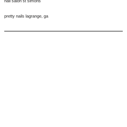
nail salon st simons
pretty nails lagrange, ga