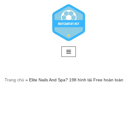
Chuyển
tới
nội
dung
Trang chủ
»
Elite Nails And Spa? 198 hình tải Free hoàn toàn