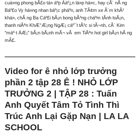
cuá»ng phong bÃ£o tá» áº­p Äáº¿n lá»p há»c, hay cÃ´ nÃ ng
Báº£o Vy há»ng nhan báº¡c pháº­n, anh TÃ¢m xe Ã´m khÃ¹
khá», chÃ ng Ba Cáº£i bÃ¡n bong bÃ³ng cháº­m tÃ­nh toÃ¡n,
thanh niÃªn KhÆ°Æ¡ng NgÆ¡ cáº¯t tÃ³c si tÃ¬nh, cÃ´ Kim
“máº·t ÄÆ¡” bÃ¡n bÃ¡nh mÃ¬ vÃ em TiÃªn hot girl bÃ¡n hÃ ng
mÃ£.
Video for ê nhỏ lớp trưởng
phần 2 tập 28 Ê ! NHỎ LỚP
TRƯỞNG 2 | TẬP 28 : Tuấn
Anh Quyết Tâm Tỏ Tình Thì
Trúc Anh Lại Gặp Nạn | LA LA
SCHOOL