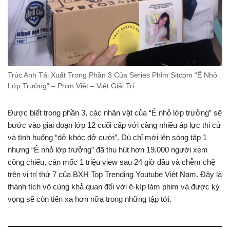
Trúc Anh Tái Xuất Trong Phần 3 Của Series Phim Sitcom “Ê Nhỏ
Lớp Trưởng” – Phim Việt – Việt Giải Trí
Được biết trong phần 3, các nhân vật của “Ê nhỏ lớp trưởng” sẽ
bước vào giai đoạn lớp 12 cuối cấp với càng nhiều áp lực thi cử
và tình huống “dở khóc dở cười”. Dù chỉ mới lên sóng tập 1
nhưng “Ê nhỏ lớp trưởng” đã thu hút hơn 19.000 người xem
công chiếu, cán mốc 1 triệu view sau 24 giờ đầu và chễm chệ
trên vị trí thứ 7 của BXH Top Trending Youtube Việt Nam. Đây là
thành tích vô cùng khả quan đối với ê-kíp làm phim và được kỳ
vọng sẽ còn tiến xa hơn nữa trong những tập tới.