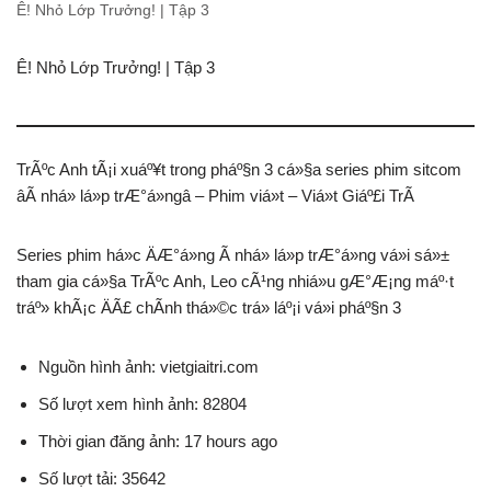
Ê! Nhỏ Lớp Trưởng! | Tập 3
Ê! Nhỏ Lớp Trưởng! | Tập 3
TrÃºc Anh tÃ¡i xuáº¥t trong pháº§n 3 cá»§a series phim sitcom
âÃ nhá» lá»p trÆ°á»ngâ – Phim viá»t – Viá»t Giáº£i TrÃ­
Series phim há»c ÄÆ°á»ng Ã nhá» lá»p trÆ°á»ng vá»i sá»±
tham gia cá»§a TrÃºc Anh, Leo cÃ¹ng nhiá»u gÆ°Æ¡ng máº·t
tráº» khÃ¡c ÄÃ£ chÃ­nh thá»©c trá» láº¡i vá»i pháº§n 3
Nguồn hình ảnh: vietgiaitri.com
Số lượt xem hình ảnh: 82804
Thời gian đăng ảnh: 17 hours ago
Số lượt tải: 35642