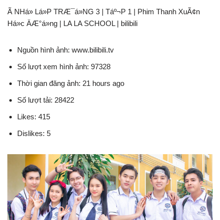
Ã NHá» Lá»P TRÆ¯á»NG 3 | Táº¬P 1 | Phim Thanh XuÃ¢n
Há»c ÄÆ°á»ng | LA LA SCHOOL | bilibili
Nguồn hình ảnh: www.bilibili.tv
Số lượt xem hình ảnh: 97328
Thời gian đăng ảnh: 21 hours ago
Số lượt tải: 28422
Likes: 415
Dislikes: 5