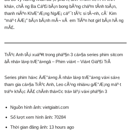
khá», chÃ ng Ba Cáº£i bÃ¡n bong bÃ³ng cháº­m tÃ­nh toÃ¡n,
thanh niÃªn KhÆ°Æ¡ng NgÆ¡ cáº¯t tÃ³c si tÃ¬nh, cÃ´ Kim
“máº·t ÄÆ¡” bÃ¡n bÃ¡nh mÃ¬ vÃ em TiÃªn hot girl bÃ¡n hÃ ng
mÃ£.
TrÃºc Anh tÃ¡i xuáº¥t trong pháº§n 3 cá»§a series phim sitcom
âÃ nhá» lá»p trÆ°á»ngâ – Phim viá»t – Viá»t Giáº£i TrÃ­
Series phim há»c ÄÆ°á»ng Ã nhá» lá»p trÆ°á»ng vá»i sá»±
tham gia cá»§a TrÃºc Anh, Leo cÃ¹ng nhiá»u gÆ°Æ¡ng máº·t
tráº» khÃ¡c ÄÃ£ chÃ­nh thá»©c trá» láº¡i vá»i pháº§n 3
Nguồn hình ảnh: vietgiaitri.com
Số lượt xem hình ảnh: 70284
Thời gian đăng ảnh: 13 hours ago