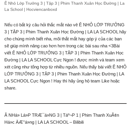
Ê Nhỏ Lớp Trưởng 3 | Tập 3 | Phim Thanh Xuân Học Đường | La
La School | Hocviencanboxd
Nếu có bắt kỳ câu hỏi thắc mắt nào vê Ê NHỎ LỚP TRƯỞNG
3 | TẬP 3 | Phim Thanh Xuân Học Đường | LA LA SCHOOL hãy
cho chúng mình biết nha, mõi thắt mắt hay góp ý của các bạn
sẽ giúp mình nâng cao hơn hơn trong các bài sau nha <3Bài
viết Ê NHỎ LỚP TRƯỞNG 3 | TẬP 3 | Phim Thanh Xuân Học
Đường | LA LA SCHOOL Cực Ngon ! được mình và team xem
xét cũng như tổng hợp từ nhiều nguồn. Nếu thấy bài viết Ê NHỎ
LỚP TRƯỞNG 3 | TẬP 3 | Phim Thanh Xuân Học Đường | LA
LA SCHOOL Cực Ngon ! Hay thì hãy ủng hộ team Like hoặc
share.
Ã NHá» Lá»P TRÆ¯á»NG 3 | Táº¬P 1 | Phim Thanh XuÃ¢n
Há»c ÄÆ°á»ng | LA LA SCHOOL – Bilibili