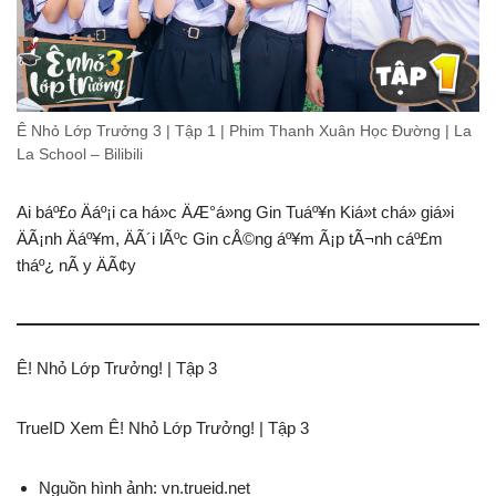
Ê Nhỏ Lớp Trưởng 3 | Tập 1 | Phim Thanh Xuân Học Đường | La
La School – Bilibili
Ai báº£o Äáº¡i ca há»c ÄÆ°á»ng Gin Tuáº¥n Kiá»t chá» giá»i
ÄÃ¡nh Äáº¥m, ÄÃ´i lÃºc Gin cÅ©ng áº¥m Ã¡p tÃ¬nh cáº£m
tháº¿ nÃ y ÄÃ¢y
Ê! Nhỏ Lớp Trưởng! | Tập 3
TrueID Xem Ê! Nhỏ Lớp Trưởng! | Tập 3
Nguồn hình ảnh: vn.trueid.net