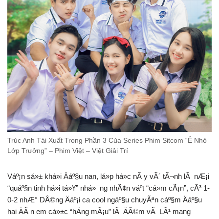
Trúc Anh Tái Xuất Trong Phần 3 Của Series Phim Sitcom “Ê Nhỏ
Lớp Trưởng” – Phim Việt – Việt Giải Trí
Váº¡n sá»± khá»i Äáº§u nan, lá»p há»c nÃ y vÃ´ tÃ¬nh lÃ nÆ¡i
“quáº§n tinh há»i tá»¥” nhá»¯ng nhÃ¢n váº­t “cá»m cÃ¡n”, cÃ³ 1-
0-2 nhÆ° DÅ©ng Äáº¡i ca cool ngáº§u chuyÃªn cáº§m Äáº§u
hai ÄÃ n em cá»±c “hÄng mÃ¡u” lÃ ÄÃ©m vÃ LÃ¹ mang