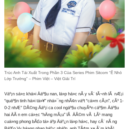
Trúc Anh Tái Xuất Trong Phần 3 Của Series Phim Sitcom “Ê Nhỏ
Lớp Trưởng” – Phim Việt – Việt Giải Trí
Váº¡n sá»± khá»i Äáº§u nan, lá»p há»c nÃ y vÃ´ tÃ¬nh lÃ nÆ¡i
“quáº§n tinh há»i tá»¥” nhá»¯ng nhÃ¢n váº­t “cá»m cÃ¡n”, cÃ³ 1-
0-2 nhÆ° DÅ©ng Äáº¡i ca cool ngáº§u chuyÃªn cáº§m Äáº§u
hai ÄÃ n em cá»±c “hÄng mÃ¡u” lÃ ÄÃ©m vÃ LÃ¹ mang
cuá»ng phong bÃ£o tá» áº­p Äáº¿n lá»p há»c, hay cÃ´ nÃ ng
Báº£o Vy há»ng nhan báº¡c pháº­n, anh TÃ¢m xe Ã´m khÃ¹