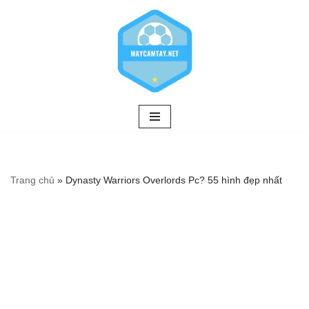
Chuyển
tới
nội
dung
Trang chủ
»
Dynasty Warriors Overlords Pc? 55 hình đẹp nhất