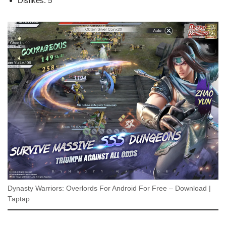
Dislikes: 5
Dynasty Warriors: Overlords For Android For Free – Download |
Taptap