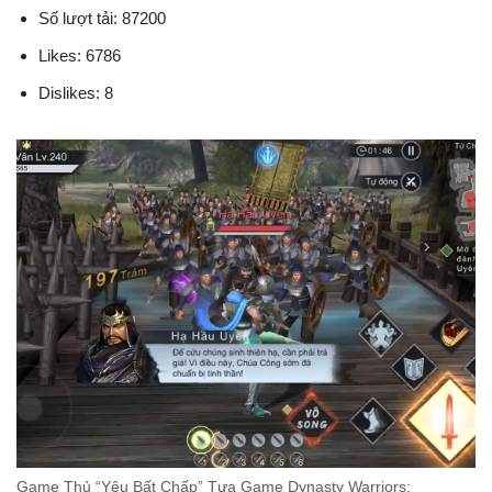
Số lượt tải: 87200
Likes: 6786
Dislikes: 8
Game Thủ “Yêu Bất Chấp” Tựa Game Dynasty Warriors: