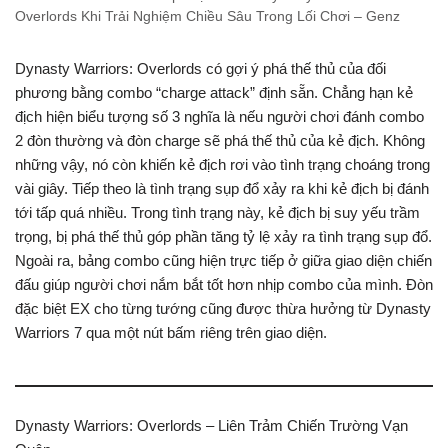
Overlords Khi Trải Nghiệm Chiều Sâu Trong Lối Chơi – Genz
Dynasty Warriors: Overlords có gợi ý phá thế thủ của đối
phương bằng combo “charge attack” định sẵn. Chẳng hạn kẻ
địch hiện biểu tượng số 3 nghĩa là nếu người chơi đánh combo
2 đòn thường và đòn charge sẽ phá thế thủ của kẻ địch. Không
những vậy, nó còn khiến kẻ địch rơi vào tình trạng choáng trong
vài giây. Tiếp theo là tình trạng sụp đổ xảy ra khi kẻ địch bị đánh
tới tấp quá nhiều. Trong tình trạng này, kẻ địch bị suy yếu trầm
trọng, bị phá thế thủ góp phần tăng tỷ lệ xảy ra tình trạng sụp đổ.
Ngoài ra, bảng combo cũng hiện trực tiếp ở giữa giao diện chiến
đấu giúp người chơi nắm bắt tốt hơn nhịp combo của mình. Đòn
đặc biệt EX cho từng tướng cũng được thừa hưởng từ Dynasty
Warriors 7 qua một nút bấm riêng trên giao diện.
Dynasty Warriors: Overlords – Liên Trảm Chiến Trường Vạn