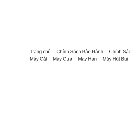
Chuyển
tới
nội
dung
Trang chủ
Chính Sách Bảo Hành
Chính Sác
Máy Cắt
Máy Cưa
Máy Hàn
Máy Hút Bụi