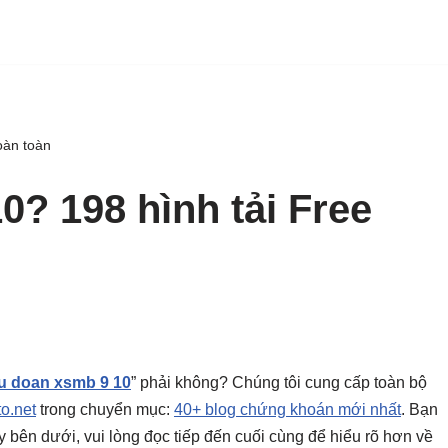
oàn toàn
? 198 hình tải Free
u doan xsmb 9 10
” phải không? Chúng tôi cung cấp toàn bộ
to.net
trong chuyển mục:
40+ blog chứng khoán mới nhất
. Bạn
gay bên dưới, vui lòng đọc tiếp đến cuối cùng để hiểu rõ hơn về