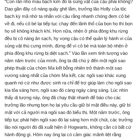
“Con rắn nhỏ màu bạch kim đó là sủng vật của cậu phải không?
Dạo gần đây cô nàng quậy ghê lắm, trưởng lão Holly của tộc
bạch kỳ mã nhờ ta nhắn với cậu rằng nhanh chóng đem cô bé
về đi, nếu cô bé lại tiếp tục chạy đến lãnh thổ của bọn họ thì bọn
họ sẽ không khách khí. Hơn nữa, nhện ở phía đông khu rừng
đều bị cô nàng ăn sạch, hy vọng cậu có thể quản lý hành vi của
sủng vật thú cưng mình, đừng để vì cô bé mà toàn bộ nhện ở
phía đông khu rừng bị diệt sạch.” Vào lần xem tinh tượng vào
năm năm trước của mình, ông ta đã chú ý đến một ngôi sao
phép thuật của chòm Ma kết bỗng nhiên trở thành một sao
vương sáng nhất của chòm Ma kết, các ngôi sao khác xung
quanh nó cứ như được sinh ra chỉ để trợ giúp làm cho ngôi sao
kia tỏa sáng hơn, ngôi sao đó càng ngày càng sáng. Lúc nhìn
thấy dị tượng này, ông đã chạy thật nhanh để báo cho các
trưởng lão nhưng bọn họ lại yêu cầu giữ bí mật điều này, giữ bí
mật với cả người mà ngôi sao đó biểu thị. Một năm trước, ông
tiếp tục phát hiện ngôi sao đó lại sáng hơn một chút, các trưởng
lão nói người đó đã xuất hiện ở Hogwarts, không cần có bất cứ
hành động gì. Hôm nay ông lại có cảm giác mãnh liệt rằng