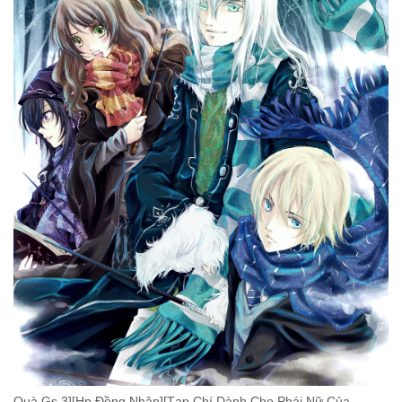
Quà Gs 3][Hp Đồng Nhân][Tạp Chí Dành Cho Phái Nữ Của