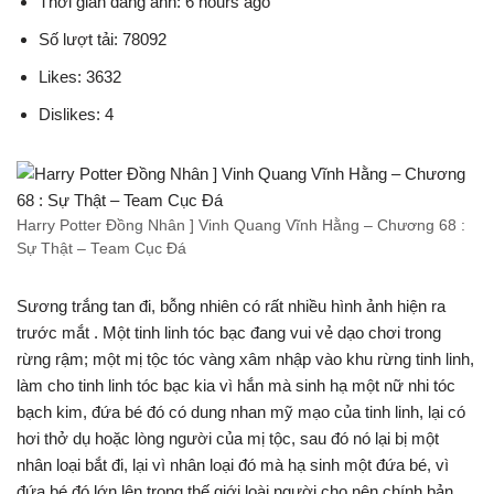
Thời gian đăng ảnh: 6 hours ago
Số lượt tải: 78092
Likes: 3632
Dislikes: 4
Harry Potter Đồng Nhân ] Vinh Quang Vĩnh Hằng – Chương 68 :
Sự Thật – Team Cục Đá
Sương trắng tan đi, bỗng nhiên có rất nhiều hình ảnh hiện ra
trước mắt . Một tinh linh tóc bạc đang vui vẻ dạo chơi trong
rừng rậm; một mị tộc tóc vàng xâm nhập vào khu rừng tinh linh,
làm cho tinh linh tóc bạc kia vì hắn mà sinh hạ một nữ nhi tóc
bạch kim, đứa bé đó có dung nhan mỹ mạo của tinh linh, lại có
hơi thở dụ hoặc lòng người của mị tộc, sau đó nó lại bị một
nhân loại bắt đi, lại vì nhân loại đó mà hạ sinh một đứa bé, vì
đứa bé đó lớn lên trong thế giới loài người cho nên chính bản