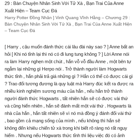
Harry Potter Đồng Nhân ] Vinh Quang Vĩnh Hằng – Chương 29 :
Bàn Chuyện Nhân Sinh Với Tử Xà , Bạn Trai Của Anne Xuất Hiện
– Team Cục Đá
[ Harry , cậu muốn đánh thức cái lâu đài này sao ? ] Anne bất an
hỏi [ Khi nó tỉnh lại thì nó có đi lung tung không ? ] Lời Anne nói
ra làm Harry nghẹn một chút , hắn vỗ vỗ đầu Anne , một bên tự
ngẫm lại những gì Herpo nói . Trở thành người làm Hogwarts
thức tỉnh , hắn phải trả giá những gì ? Hắn có thể có được cái gì
? Trao đổi tương đương là quy luật mà Harry đúc kết ra được ra
nhiều kinh nghiệm sương máu của hắn , nếu hắn trở thành
người đánh thức Hogwarts , tất nhiên hắn sẽ có được vài thứ
và cũng hiển nhiên , hắn sẽ đánh mất một vài thứ . Hogwarts là
nhà của hắn , hắn tất nhiên sẽ vì nó mà đồng ý đánh đổi vài thứ
, bao gồm cả mạng sống của mình , nếu không thì hắn sẽ
không đến khiêu chiến tử xà trong khi biết rõ ràng nó rất nguy
hiểm . Nhưng nếu Hogwarts thức tỉnh thì liệu việc đó có ảnh