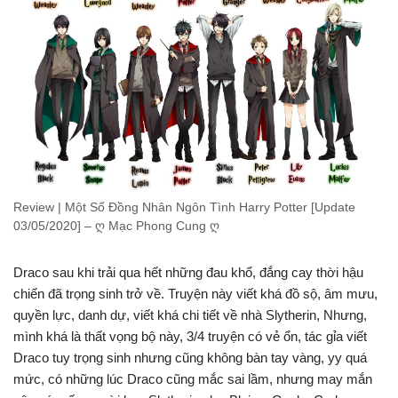
Review | Một Số Đồng Nhân Ngôn Tình Harry Potter [Update
03/05/2020] – ღ Mạc Phong Cung ღ
Draco sau khi trải qua hết những đau khổ, đắng cay thời hậu
chiến đã trọng sinh trở về. Truyện này viết khá đồ sộ, âm mưu,
quyền lực, danh dự, viết khá chi tiết về nhà Slytherin, Nhưng,
mình khá là thất vọng bộ này, 3/4 truyện có vẻ ổn, tác gỉa viết
Draco tuy trọng sinh nhưng cũng không bàn tay vàng, yy quá
mức, có những lúc Draco cũng mắc sai lầm, nhưng may mắn