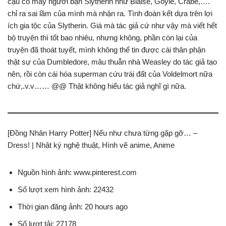
cậu có mấy người bạn Slytherin như Blaise, Goyle, Crabe,….
chỉ ra sai lầm của mình mà nhận ra. Tình đoàn kết dựa trên lợi
ích gia tộc của Slytherin. Giá mà tác giả cứ như vậy mà viết hết
bộ truyện thì tốt bao nhiêu, nhưng không, phần còn lại của
truyện đã thoát tuyết, mình không thể tin được cái thân phận
thật sự của Dumbledore, mâu thuẫn nhà Weasley do tác giả tạo
nên, rồi còn cái hóa superman cứu trái đất của Voldelmort nữa
chứ,.v.v…… @@ Thật không hiểu tác giả nghĩ gì nữa.
[Đồng Nhân Harry Potter] Nếu như chưa từng gặp gỡ… –
Dress! | Nhật ký nghệ thuật, Hình vẽ anime, Anime
Nguồn hình ảnh: www.pinterest.com
Số lượt xem hình ảnh: 22432
Thời gian đăng ảnh: 20 hours ago
Số lượt tải: 27178