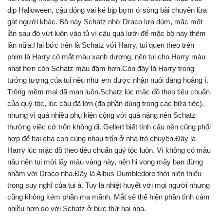
dịp Halloween, cậu đóng vai kẻ bịp bợm ở sòng bài chuyên lừa
gạt người khác. Bộ này Schatz nhờ Draco lựa dùm, mặc một
lần sau đó vứt luôn vào tủ vì cậu quá lười để mặc bộ này thêm
lần nữa.Hai bức trên là Schatz với Harry, tui quen theo trên
phim là Harry có mắt màu xanh dương, nên tui cho Harry màu
nhạt hơn còn Schatz màu đậm hơn.Còn đây là Harry trong
tưởng tượng của tui nếu như em được nhận nuôi đàng hoàng í.
Trông mềm mại dã man luôn.Schatz lúc mặc đồ theo tiêu chuẩn
của quý tộc, lúc cậu đã lớn (đa phần dùng trong các bữa tiệc),
nhưng vì quá nhiều phụ kiện cộng với quá nặng nên Schatz
thường việc cớ trốn không đi. Gellert biết tính cậu nên cũng phối
hợp để hai cha con cùng nhau trốn ở nhà trò chuyện.Đây là
Harry lúc mặc đồ theo tiêu chuẩn quý tộc luôn. Vì không có màu
nâu nên tui mới lấy màu vàng này, nên hi vọng mấy bạn đừng
nhầm với Draco nha.Đây là Albus Dumbledore thời niên thiếu
trong suy nghĩ của tui á. Tuy là nhiệt huyết với mọi người nhưng
cũng không kém phần ma mãnh. Mắt sẽ thể hiện phần tình cảm
nhiều hơn so với Schatz ở bức thứ hai nha.