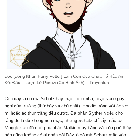
Đọc [Đồng Nhân Harry Potter] Làm Con Của Chúa Tể Hắc Ám
Đời Đầu – Lượn Lờ Picrew (Có Hình Ảnh) – Truyenfun
Còn đây là đồ mà Schatz hay mặc lúc ở nhà, hoặc vào ngày
nghỉ của trường (thứ bảy và chủ nhật). Hoodie tròng với áo sơ
mi hoặc áo thun trắng đều được. Đa phần Slytherin đều cho
rằng đó là đồ không nên mặc, nhưng Schatz chỉ lấy mẫu từ
Muggle sau đó nhờ phu nhân Malkin may bằng vải của phù thủy
nên cũng không có ai phản đối.Đây là đồ mà Schatz mặc vào