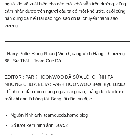
người đó sẽ xuất hiện cho nên mới chờ sẵn trên đường, cũng
cảm nhận được trên người cậu ta có một khế ước, cuối cùng
hắn cũng đã hiểu tại sao ngôi sao đó lại chuyển thành sao
vương
[ Harry Potter Đồng Nhân ] Vinh Quang Vĩnh Hằng – Chương
68 : Sự Thật – Team Cục Đá
EDITOR : PARK HOONWOO ĐÃ SỬA LỖI CHÍNH TẢ
NHƯNG CHƯA BETA : PARK HOONWOO Beta: Kyu Lucius
chỉ nhớ rõ đầu mình càng ngày càng đau, thẳng đến khi trước
mắt chỉ còn là bóng tối. Bóng tối dần tan đi, c…
Nguồn hình ảnh: teamcucda.home.blog
Số lượt xem hình ảnh: 20792