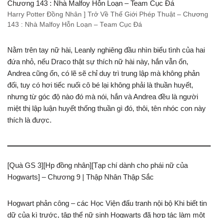
Harry Potter Đồng Nhân ] Trở Về Thế Giới Phép Thuật – Chương
143 : Nhà Malfoy Hỗn Loạn – Team Cục Đá
Nằm trên tay nữ hài, Leanly nghiêng đầu nhìn biểu tình của hai
đứa nhỏ, nếu Draco thật sự thích nữ hài này, hắn vẫn ổn,
Andrea cũng ổn, có lẽ sẽ chỉ duy trì trung lập mà không phản
đối, tuy có hơi tiếc nuối cô bé lại không phải là thuần huyết,
nhưng từ góc độ nào đó mà nói, hắn và Andrea đều là người
miệt thị lập luận huyết thống thuần gì đó, thôi, tên nhóc con này
thích là được.
[Quà GS 3][Hp đồng nhân][Tạp chí dành cho phái nữ của
Hogwarts] – Chương 9 | Thập Nhân Thập Sắc
Hogwart phản công – các Học Viện đấu tranh nội bộ Khi biết tin
dữ của kì trước, tập thể nữ sinh Hogwarts đã hợp tác làm một