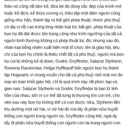
thân nó cũng rất tâm kế, đứa bé đó dùng sắc đẹp của mình mê
hoặc kẻ địch, kế thừa vương vị, triệu tập một đám người cũng
giống như hắn, thành lập ra thế giới phép thuật; nhóm phù thuỷ
có địa vị rất cao trong lòng nhân loại lúc bất giờ, phép thuật của
bọn họ đã đạt được tôn trọng cũng như kính ngưỡng của tất cả
người bình thường không có phép thuật lúc đó; nhưng sau đó,
nhân loại bỗng nhiên xuất hiện một tổ chức tên là giáo hội, tiêu
chí của bọn họ chính là thiêu chết tất cả phù thuỷ, người mà bọn
họ coi là những kẻ dị đoan. Godric Gryffindor, Salazar Slytherin,
Rowena Ravenclaw, Helga Hufflepuff bốn người bọn họ thành
lập Hogwarts vì mong muốn cho tất cả phù thuỷ nhỏ một nơi ẩn
núp an toàn khỏi giáo hội, chỉ là quá trình này rất phức tạp và
gian nan. Salazar Slytherin và Godric Gryffindor là bạn lữ linh
hồn của nhau, bởi vì cơ thể đã từng bị thương khi còn trẻ, cho
nên sau này bọn họ không thể có con được nữa, Slytherin liền
thu dưỡng một nữ hài, vì nữ hài đó mà tẩy đi phân nửa huyết
thống con người trong người nó, Gryffindor cũng thế, ngài ấy
tẩy đi phân nửa huyết thống con người còn lại trong người con