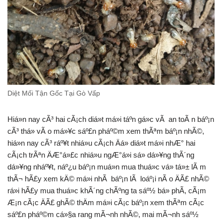
Diệt Mối Tận Gốc Tại Gò Vấp
Hiá»n nay cÃ³ hai cÃ¡ch diá»t má»i táº­n gá»c vÃ an toÃ n báº¡n
cÃ³ thá» vÃ o má»¥c sáº£n pháº©m xem thÃªm báº¡n nhÃ©,
hiá»n nay cÃ³ ráº¥t nhiá»u cÃ¡ch Äá» diá»t má»i nhÆ° hai
cÃ¡ch trÃªn ÄÆ°á»£c nhiá»u ngÆ°á»i sá»­ dá»¥ng thÃ´ng
dá»¥ng nháº¥t, náº¿u báº¡n muá»n mua thuá»c vá» tá»± lÃ m
thÃ¬ hÃ£y xem kÄ© má»i nhÃ báº¡n lÃ loáº¡i nÃ o ÄÃ£ nhÃ©
rá»i hÃ£y mua thuá»c khÃ´ng chÃºng ta sáº½ bá» phÃ­, cÃ¡m
Æ¡n cÃ¡c ÄÃ£ ghÃ© thÄm má»i cÃ¡c báº¡n xem thÃªm cÃ¡c
sáº£n pháº©m cá»§a rang mÃ¬nh nhÃ©, mai mÃ¬nh sáº½