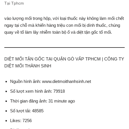
Tại Tphcm
vào lượng mối trong hộp, với loại thuốc này không làm mối chết
ngay tại chỗ mà khiến hàng triệu con mối bị dính thuốc, chúng
quay về tổ làm lây nhiễm toàn bộ ổ và diệt tận gốc tổ mối.
DIỆT MỐI TẬN GỐC TẠI QUẬN GÒ VẤP TPHCM | CÔNG TY
DIỆT MỐI THÀNH SINH
Nguồn hình ảnh: www.dietmoithanhsinh.net
Số lượt xem hình ảnh: 79918
Thời gian đăng ảnh: 31 minute ago
Số lượt tải: 48585
Likes: 7256