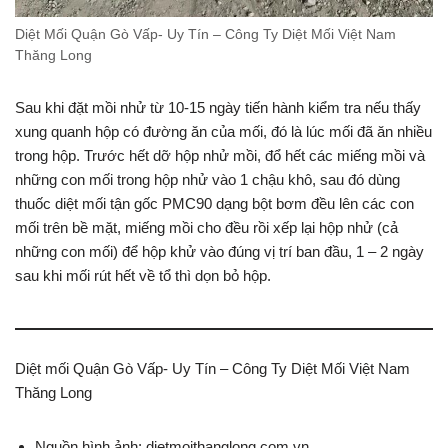
Diệt Mối Quận Gò Vấp- Uy Tín – Công Ty Diệt Mối Việt Nam
Thăng Long
Sau khi đặt mồi nhử từ 10-15 ngày tiến hành kiểm tra nếu thấy
xung quanh hộp có đường ăn của mối, đó là lúc mối đã ăn nhiều
trong hộp. Trước hết dỡ hộp nhử mồi, đổ hết các miếng mồi và
những con mối trong hộp nhử vào 1 chậu khô, sau đó dùng
thuốc diệt mối tận gốc PMC90 dạng bột bơm đều lên các con
mối trên bề mặt, miếng mồi cho đều rồi xếp lại hộp nhử (cả
những con mối) để hộp khử vào đúng vị trí ban đầu, 1 – 2 ngày
sau khi mối rút hết về tổ thì dọn bỏ hộp.
Diệt mối Quận Gò Vấp- Uy Tín – Công Ty Diệt Mối Việt Nam
Thăng Long
Nguồn hình ảnh: dietmoithanglong.com.vn