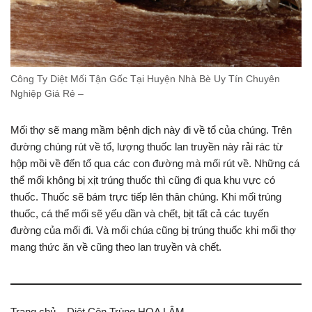
Công Ty Diệt Mối Tận Gốc Tại Huyện Nhà Bè Uy Tín Chuyên
Nghiệp Giá Rẻ –
Mối thợ sẽ mang mầm bệnh dịch này đi về tổ của chúng. Trên
đường chúng rút về tổ, lượng thuốc lan truyền này rải rác từ
hộp mồi về đến tổ qua các con đường mà mối rút về. Những cá
thể mối không bị xịt trúng thuốc thì cũng đi qua khu vực có
thuốc. Thuốc sẽ bám trực tiếp lên thân chúng. Khi mối trúng
thuốc, cá thể mối sẽ yếu dần và chết, bịt tất cả các tuyến
đường của mối đi. Và mối chúa cũng bị trúng thuốc khi mối thợ
mang thức ăn về cũng theo lan truyền và chết.
Trang chủ – Diệt Côn Trùng HOA LÂM