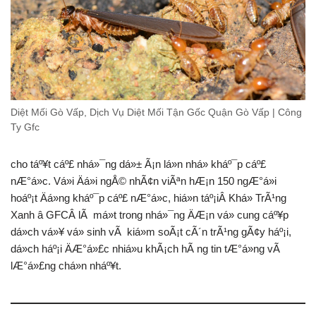
Diệt Mối Gò Vấp, Dịch Vụ Diệt Mối Tận Gốc Quận Gò Vấp | Công
Ty Gfc
cho táº¥t cáº£ nhá»¯ng dá»± Ã¡n lá»n nhá» kháº¯p cáº£
nÆ°á»c. Vá»i Äá»i ngÅ© nhÃ¢n viÃªn hÆ¡n 150 ngÆ°á»i
hoáº¡t Äá»ng kháº¯p cáº£ nÆ°á»c, hiá»n táº¡iÂ Khá»­ TrÃ¹ng
Xanh â GFCÂ lÃ má»t trong nhá»¯ng ÄÆ¡n vá» cung cáº¥p
dá»ch vá»¥ vá» sinh vÃ kiá»m soÃ¡t cÃ´n trÃ¹ng gÃ¢y háº¡i,
dá»ch háº¡i ÄÆ°á»£c nhiá»u khÃ¡ch hÃ ng tin tÆ°á»ng vÃ
lÆ°á»£ng chá»n nháº¥t.