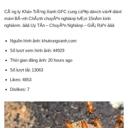
CÃ´ng ty Khá»­ TrÃ¹ng Xanh GFC cung cáº¥p dá»ch vá»¥ diá»t
má»i BÃ¬nh ChÃ¡nh chuyÃªn nghiá»p hÆ¡n 15nÄm kinh
nghiá»m. â­â­â­ Uy TÃ­n – ChuyÃªn Nghiá»p – GiÃ¡ Ráº» â­â­â­
Nguồn hình ảnh: khutrungxanh.com
Số lượt xem hình ảnh: 44929
Thời gian đăng ảnh: 20 hours ago
Số lượt tải: 13063
Likes: 4853
Dislikes: 7