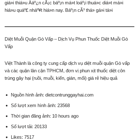
giá»i thiá»u Äáº¿n cÃ¡c báº¡n má»t loáº¡i thuá»c diá»t má»i
hiá»u quáº£ nháº¥t hiá»n nay. Báº¡n cÃ³ thá» gá»i tá»i
Diệt Muỗi Quận Gò Vấp – Dịch Vụ Phun Thuốc Diệt Muỗi Gò
Vấp
Việt Thành là công ty cung cấp dịch vụ diệt muỗi quận Gò vấp
và các quận lân cận TPHCM, đơn vị phun xịt thuốc diệt côn
trùng gây hại (ruồi, muỗi, kiến, gián, mối) giá rẻ hiệu quả
Nguồn hình ảnh: dietcontrunggayhai.com
Số lượt xem hình ảnh: 23568
Thời gian đăng ảnh: 10 hours ago
Số lượt tải: 20133
Likes: 7517