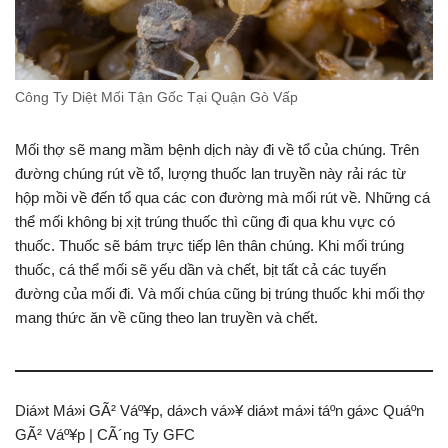
Công Ty Diệt Mối Tận Gốc Tại Quận Gò Vấp
Mối thợ sẽ mang mầm bệnh dịch này đi về tổ của chúng. Trên
đường chúng rút về tổ, lượng thuốc lan truyền này rải rác từ
hộp mồi về đến tổ qua các con đường mà mối rút về. Những cá
thể mối không bị xịt trúng thuốc thì cũng đi qua khu vực có
thuốc. Thuốc sẽ bám trực tiếp lên thân chúng. Khi mối trúng
thuốc, cá thể mối sẽ yếu dần và chết, bịt tất cả các tuyến
đường của mối đi. Và mối chúa cũng bị trúng thuốc khi mối thợ
mang thức ăn về cũng theo lan truyền và chết.
Diá»t Má»i GÃ² Váº¥p, dá»ch vá»¥ diá»t má»i táº­n gá»c Quáº­n
GÃ² Váº¥p | CÃ´ng Ty GFC