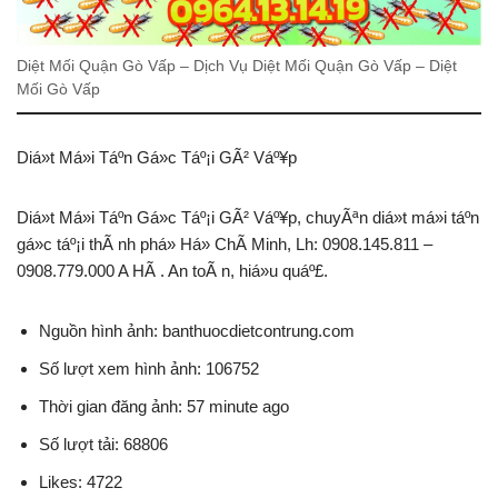
Diệt Mối Quận Gò Vấp – Dịch Vụ Diệt Mối Quận Gò Vấp – Diệt
Mối Gò Vấp
Diá»t Má»i Táº­n Gá»c Táº¡i GÃ² Váº¥p
Diá»t Má»i Táº­n Gá»c Táº¡i GÃ² Váº¥p, chuyÃªn diá»t má»i táº­n
gá»c táº¡i thÃ nh phá» Há» ChÃ­ Minh, Lh: 0908.145.811 –
0908.779.000 A HÃ . An toÃ n, hiá»u quáº£.
Nguồn hình ảnh: banthuocdietcontrung.com
Số lượt xem hình ảnh: 106752
Thời gian đăng ảnh: 57 minute ago
Số lượt tải: 68806
Likes: 4722