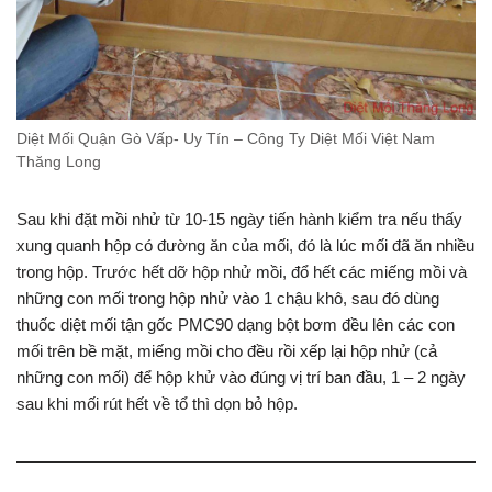
Diệt Mối Quận Gò Vấp- Uy Tín – Công Ty Diệt Mối Việt Nam
Thăng Long
Sau khi đặt mồi nhử từ 10-15 ngày tiến hành kiểm tra nếu thấy
xung quanh hộp có đường ăn của mối, đó là lúc mối đã ăn nhiều
trong hộp. Trước hết dỡ hộp nhử mồi, đổ hết các miếng mồi và
những con mối trong hộp nhử vào 1 chậu khô, sau đó dùng
thuốc diệt mối tận gốc PMC90 dạng bột bơm đều lên các con
mối trên bề mặt, miếng mồi cho đều rồi xếp lại hộp nhử (cả
những con mối) để hộp khử vào đúng vị trí ban đầu, 1 – 2 ngày
sau khi mối rút hết về tổ thì dọn bỏ hộp.