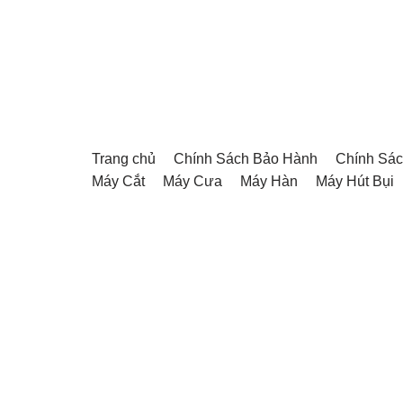
Chuyển
tới
nội
dung
Trang chủ
Chính Sách Bảo Hành
Chính Sác
Máy Cắt
Máy Cưa
Máy Hàn
Máy Hút Bụi