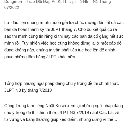
Dungmori – Trao Đổi Đáp Án Kì Thi Jlpt Từ N5 – N1 Tháng
07/2022
Lời đầu tiên chúng mình muốn gửi lời chúc mừng đến tất cả các
bạn đã hoàn thành kỳ thi JLPT tháng 7. Cho dù kết quả có ra
sao thì mình cũng tin rằng kì thi này các bạn đã cố gắng hết sức
mình rồi. Tuy nhiên việc học cũng không dừng lại ở một cấp độ
đúng không nào, chúng ta vẫn phải tiếp tục học lên để chinh
phục những tấm bằng JLPT khác nữa.
Tổng hợp những ngữ pháp đáng chú ý trong đề thi chính thức
JLPT N3 kỳ tháng 7/2019
Cùng Trung tâm tiếng Nhật Kosei xem lại những ngữ pháp đáng
chú ý trong đề thi chính thức JLPT N3 7/2019 nào! Các bài về
từ vựng và kanji thường giúp kéo điểm, nhưng đừng vì thế…