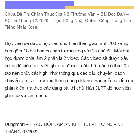
Chữa Đề Thi Chính Thức Jlpt N3 (Trường Văn – Bài Đọc Dài) –
Kỳ Thi Tháng 12/2020 – Học Tiếng Nhật Online Cùng Trung Tâm
Tiếng Nhật Kosei
Học viên sẽ được học các chữ Hán theo giáo trình 700 kanji,
bao gồm 18 bài học cơ bản tương ứng với 18 chủ đề. Mỗi bài
học được chia làm 2 phần là 2 video. Các video sẽ được xây
dựng để giúp học viên ghi nhớ được mặt chữ, các bộ thủ cấu
tạo nên chữ, cách ghi nhớ thông qua các câu chuyện, cách
chuyển âm,các từ vựng thông dụng đi kèm. Sau mỗi bài đều có
phần kiểm tra theo các dạng bài thi chữ Hán JLPT để học viên
ghi nhớ và làm quen.
Dungmori – TRAO ĐỔI ĐÁP ÁN KÌ THI JLPT TỪ N5 – N1
THÁNG 07/2022