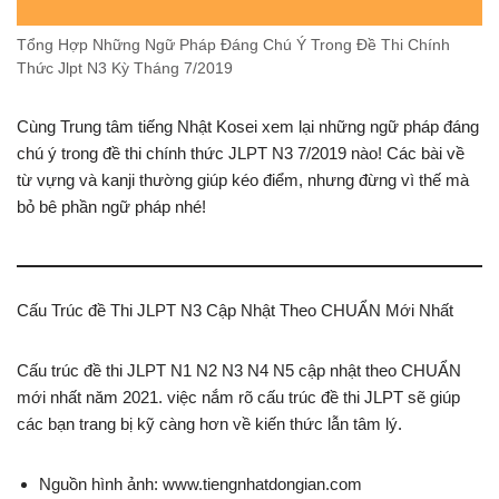
Tổng Hợp Những Ngữ Pháp Đáng Chú Ý Trong Đề Thi Chính
Thức Jlpt N3 Kỳ Tháng 7/2019
Cùng Trung tâm tiếng Nhật Kosei xem lại những ngữ pháp đáng
chú ý trong đề thi chính thức JLPT N3 7/2019 nào! Các bài về
từ vựng và kanji thường giúp kéo điểm, nhưng đừng vì thế mà
bỏ bê phần ngữ pháp nhé!
Cấu Trúc đề Thi JLPT N3 Cập Nhật Theo CHUẨN Mới Nhất
Cấu trúc đề thi JLPT N1 N2 N3 N4 N5 cập nhật theo CHUẨN
mới nhất năm 2021. việc nắm rõ cấu trúc đề thi JLPT sẽ giúp
các bạn trang bị kỹ càng hơn về kiến thức lẫn tâm lý.
Nguồn hình ảnh: www.tiengnhatdongian.com