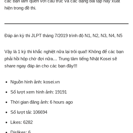
các bạn làm quen với cấu trúc và các dạng bài tập hay xuất
hiện trong đề thi.
Đáp án kỳ thi JLPT tháng 7/2019 trình độ N1, N2, N3, N4, N5
Vậy là 1 kỳ thi khắc nghiệt nữa lại trôi qua!! Không để các bạn
phải hồi hộp chờ đợi nữa… Trung tâm tiếng Nhật Kosei sẽ
share ngay đáp án cho các bạn đây!!!
Nguồn hình ảnh: kosei.vn
Số lượt xem hình ảnh: 19191
Thời gian đăng ảnh: 6 hours ago
Số lượt tải: 106694
Likes: 6282
Dislikes: 6