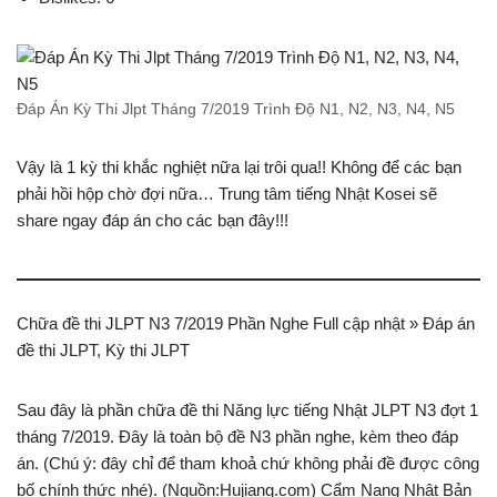
Đáp Án Kỳ Thi Jlpt Tháng 7/2019 Trình Độ N1, N2, N3, N4, N5
Vậy là 1 kỳ thi khắc nghiệt nữa lại trôi qua!! Không để các bạn
phải hồi hộp chờ đợi nữa… Trung tâm tiếng Nhật Kosei sẽ
share ngay đáp án cho các bạn đây!!!
Chữa đề thi JLPT N3 7/2019 Phần Nghe Full cập nhật » Đáp án
đề thi JLPT, Kỳ thi JLPT
Sau đây là phần chữa đề thi Năng lực tiếng Nhật JLPT N3 đợt 1
tháng 7/2019. Đây là toàn bộ đề N3 phần nghe, kèm theo đáp
án. (Chú ý: đây chỉ để tham khoả chứ không phải đề được công
bố chính thức nhé). (Nguồn:Hujiang.com) Cẩm Nang Nhật Bản