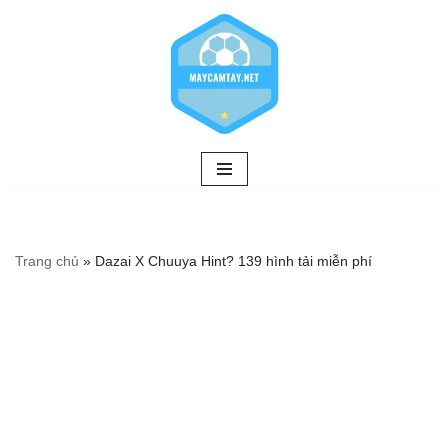
Chuyển
tới
nội
dung
Trang chủ
»
Dazai X Chuuya Hint? 139 hình tải miễn phí