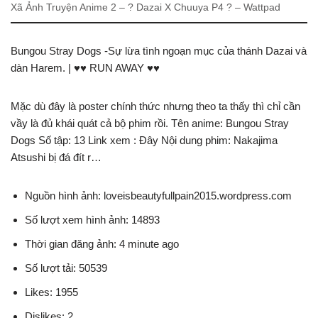
Xã Ảnh Truyện Anime 2 – ? Dazai X Chuuya P4 ? – Wattpad
Bungou Stray Dogs -Sự lừa tình ngoạn mục của thánh Dazai và
dàn Harem. | ♥♥ RUN AWAY ♥♥
Mặc dù đây là poster chính thức nhưng theo ta thấy thì chỉ cần
vầy là đủ khái quát cả bộ phim rồi. Tên anime: Bungou Stray
Dogs Số tập: 13 Link xem : Đây Nội dung phim: Nakajima
Atsushi bị đá đít r…
Nguồn hình ảnh: loveisbeautyfullpain2015.wordpress.com
Số lượt xem hình ảnh: 14893
Thời gian đăng ảnh: 4 minute ago
Số lượt tải: 50539
Likes: 1955
Dislikes: 2