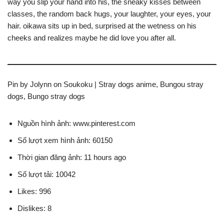
way you slip your hand into his, the sneaky kisses between
classes, the random back hugs, your laughter, your eyes, your
hair. oikawa sits up in bed, surprised at the wetness on his
cheeks and realizes maybe he did love you after all.
Pin by Jolynn on Soukoku | Stray dogs anime, Bungou stray
dogs, Bungo stray dogs
Nguồn hình ảnh: www.pinterest.com
Số lượt xem hình ảnh: 60150
Thời gian đăng ảnh: 11 hours ago
Số lượt tải: 10042
Likes: 996
Dislikes: 8