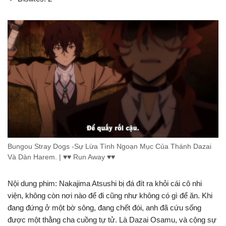
Bungou Stray Dogs -Sự Lừa Tình Ngoạn Mục Của Thánh Dazai
Và Dàn Harem. | ♥♥ Run Away ♥♥
Nội dung phim: Nakajima Atsushi bị đá đít ra khỏi cái cô nhi
viện, không còn nơi nào để đi cũng như không có gì để ăn. Khi
đang đứng ở một bờ sông, đang chết đói, anh đã cứu sống
được một thằng cha cuồng tự tử. Là Dazai Osamu, và cộng sự