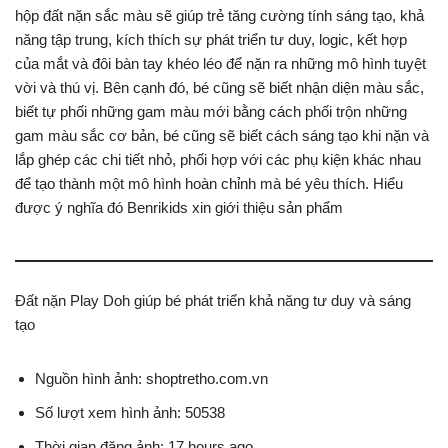
hộp đất nặn sắc màu sẽ giúp trẻ tăng cường tính sáng tạo, khả
năng tập trung, kích thích sự phát triển tư duy, logic, kết hợp
của mắt và đôi bàn tay khéo léo để nặn ra những mô hình tuyệt
vời và thú vị. Bên cạnh đó, bé cũng sẽ biết nhận diện màu sắc,
biết tự phối những gam màu mới bằng cách phối trộn những
gam màu sắc cơ bản, bé cũng sẽ biết cách sáng tạo khi nặn và
lắp ghép các chi tiết nhỏ, phối hợp với các phụ kiện khác nhau
để tạo thành một mô hình hoàn chỉnh mà bé yêu thích. Hiểu
được ý nghĩa đó Benrikids xin giới thiệu sản phẩm
Đất nặn Play Doh giúp bé phát triển khả năng tư duy và sáng
tạo
Nguồn hình ảnh: shoptretho.com.vn
Số lượt xem hình ảnh: 50538
Thời gian đăng ảnh: 17 hours ago