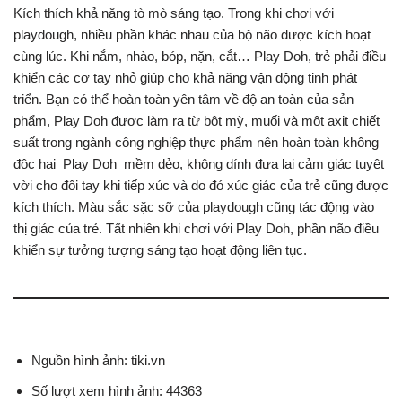
Kích thích khả năng tò mò sáng tạo. Trong khi chơi với
playdough, nhiều phần khác nhau của bộ não được kích hoạt
cùng lúc. Khi nắm, nhào, bóp, nặn, cắt… Play Doh, trẻ phải điều
khiển các cơ tay nhỏ giúp cho khả năng vận động tinh phát
triển. Bạn có thể hoàn toàn yên tâm về độ an toàn của sản
phẩm, Play Doh được làm ra từ bột mỳ, muối và một axit chiết
suất trong ngành công nghiệp thực phẩm nên hoàn toàn không
độc hại Play Doh mềm dẻo, không dính đưa lại cảm giác tuyệt
vời cho đôi tay khi tiếp xúc và do đó xúc giác của trẻ cũng được
kích thích. Màu sắc sặc sỡ của playdough cũng tác động vào
thị giác của trẻ. Tất nhiên khi chơi với Play Doh, phần não điều
khiển sự tưởng tượng sáng tạo hoạt động liên tục.
Nguồn hình ảnh: tiki.vn
Số lượt xem hình ảnh: 44363