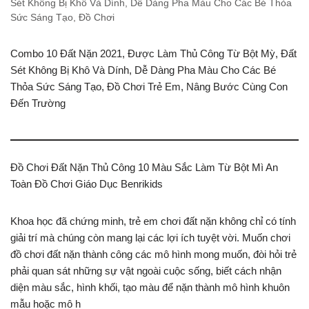
Sét Không Bị Khô Và Dính, Dễ Dàng Pha Màu Cho Các Bé Thỏa
Sức Sáng Tạo, Đồ Chơi
Combo 10 Đất Nặn 2021, Được Làm Thủ Công Từ Bột Mỳ, Đất
Sét Không Bị Khô Và Dính, Dễ Dàng Pha Màu Cho Các Bé
Thỏa Sức Sáng Tạo, Đồ Chơi Trẻ Em, Nâng Bước Cùng Con
Đến Trường
Đồ Chơi Đất Nặn Thủ Công 10 Màu Sắc Làm Từ Bột Mì An
Toàn Đồ Chơi Giáo Dục Benrikids
Khoa học đã chứng minh, trẻ em chơi đất nặn không chỉ có tính
giải trí mà chúng còn mang lại các lợi ích tuyệt vời. Muốn chơi
đồ chơi đất nặn thành công các mô hình mong muốn, đòi hỏi trẻ
phải quan sát những sự vật ngoài cuộc sống, biết cách nhận
diện màu sắc, hình khối, tạo màu để nặn thành mô hình khuôn
mẫu hoặc mô h