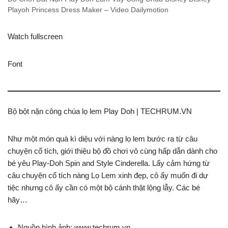
Playoh Princess Dress Maker – Video Dailymotion
Watch fullscreen
Font
Bộ bột nặn công chúa lọ lem Play Doh | TECHRUM.VN
Như một món quà kì diệu với nàng lọ lem bước ra từ câu
chuyện cổ tích, giới thiệu bộ đồ chơi vô cùng hấp dẫn dành cho
bé yêu Play-Doh Spin and Style Cinderella. Lấy cảm hứng từ
câu chuyện cổ tích nàng Lọ Lem xinh đẹp, cô ấy muốn đi dự
tiệc nhưng cô ấy cần có một bộ cánh thật lộng lẫy. Các bé
hãy…
Nguồn hình ảnh: www.techrum.vn