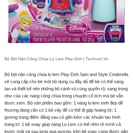
Bộ Bột Nặn Công Chúa Lọ Lem Play Doh | Techrum.Vn
Bộ bột nặn công chúa lọ lem Play-Doh Spin and Style Cinderella
sẽ cung cấp cho bé một bộ dụng cụ đầy đủ để bé có thế sáng
tạo và thiết kế nên những bộ cánh vô cùng quyến rũ, sang trọng
như của các nàng công chúa trong chuyện cổ tích mà bé vẫn
được xem. Bộ sản phẩm bao gồm: 1 nàng lọ lem xinh đẹp dễ
thương đang cần có 1 bộ váy để có thể đi gặp hoàng tử; 1
gương trang điểm đằng sau có gắn kèm các khuân tạo hình
trang trí; 1 bệ xoay giúp nàng Lọ Lem có thể nhìn rõ mình cả
trước mặt và sau lưng qua gương, trên bệ xoay cùng được gắn