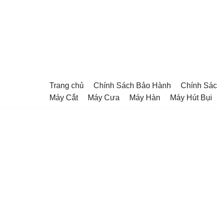
Chuyển
tới
nội
dung
Trang chủ
Chính Sách Bảo Hành
Chính Sác
Máy Cắt
Máy Cưa
Máy Hàn
Máy Hút Bụi