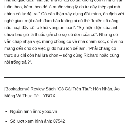
tuân theo, kèm theo đó là muôn vàng lý do tự dây thép gai mà
chính cô tự đặt ra.” Cô cẩn thận xây dựng đời mình, ổn định với
nghề giáo, một cách đảm bảo không ai có thể “khiến cô căng
não hoạt đẩy cô ra khỏi vùng an toàn”. “Sự hiện diện của anh
chưa bao giờ là thuốc giải cho sự cô đơn của cô”. Nhưng cô
vẫn chấp nhận việc mang chồng cũ về nhà chăm sóc, chỉ vì nó
mang đến cho cô việc gì đó hữu ích để làm. “Phải chăng cô
thực sự chỉ còn hai lựa chọn – sống cùng Richard hoặc cùng
nỗi trống trải?”.
[Bookademy] Review Sách “Cô Gái Trên Tàu”: Hôn Nhân, Ảo
Mộng Và Thực Tế – YBOX
Nguồn hình ảnh: ybox.vn
Số lượt xem hình ảnh: 87542