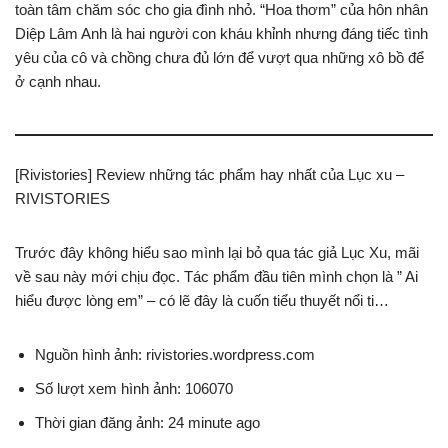
toàn tâm chăm sóc cho gia đình nhỏ. “Hoa thơm” của hôn nhân
Diệp Lâm Anh là hai người con kháu khỉnh nhưng đáng tiếc tình
yêu của cô và chồng chưa đủ lớn để vượt qua những xô bồ để
ở cạnh nhau.
[Rivistories] Review những tác phẩm hay nhất của Lục xu –
RIVISTORIES
Trước đây không hiểu sao mình lại bỏ qua tác giả Lục Xu, mãi
về sau này mới chịu đọc. Tác phẩm đầu tiên mình chọn là ” Ai
hiểu được lòng em” – có lẽ đây là cuốn tiểu thuyết nổi ti…
Nguồn hình ảnh: rivistories.wordpress.com
Số lượt xem hình ảnh: 106070
Thời gian đăng ảnh: 24 minute ago