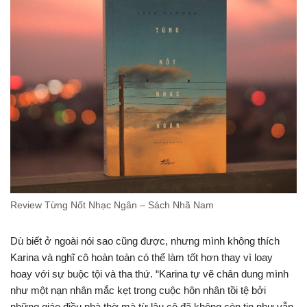
Review Từng Nốt Nhạc Ngân – Sách Nhã Nam
Dù biết ở ngoài nói sao cũng được, nhưng mình không thích
Karina và nghĩ cô hoàn toàn có thể làm tốt hơn thay vì loay
hoay với sự buộc tội và tha thứ. “Karina tự vẽ chân dung mình
như một nạn nhân mắc kẹt trong cuộc hôn nhân tồi tệ bởi
những giáo điều nhà thờ mà từ lâu cô đã không còn tin như vẫn