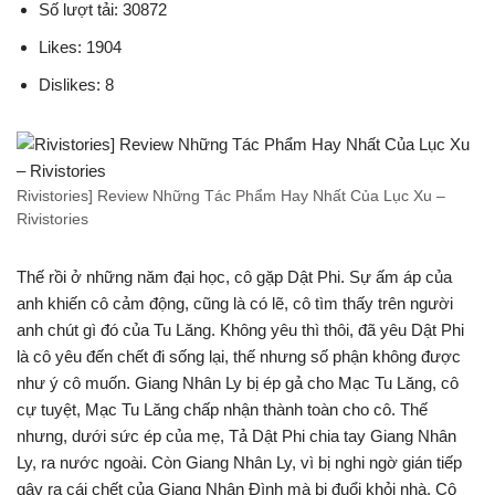
Số lượt tải: 30872
Likes: 1904
Dislikes: 8
Rivistories] Review Những Tác Phẩm Hay Nhất Của Lục Xu –
Rivistories
Thế rồi ở những năm đại học, cô gặp Dật Phi. Sự ấm áp của
anh khiến cô cảm động, cũng là có lẽ, cô tìm thấy trên người
anh chút gì đó của Tu Lăng. Không yêu thì thôi, đã yêu Dật Phi
là cô yêu đến chết đi sống lại, thế nhưng số phận không được
như ý cô muốn. Giang Nhân Ly bị ép gả cho Mạc Tu Lăng, cô
cự tuyệt, Mạc Tu Lăng chấp nhận thành toàn cho cô. Thế
nhưng, dưới sức ép của mẹ, Tả Dật Phi chia tay Giang Nhân
Ly, ra nước ngoài. Còn Giang Nhân Ly, vì bị nghi ngờ gián tiếp
gây ra cái chết của Giang Nhân Đình mà bị đuổi khỏi nhà. Cô