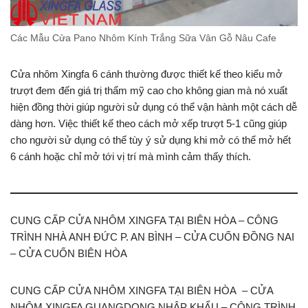
Các Mẫu Cửa Pano Nhôm Kính Trắng Sữa Vân Gỗ Nâu Cafe
Cửa nhôm Xingfa 6 cánh thường được thiết kế theo kiểu mở
trượt đem đến giá trị thẩm mỹ cao cho không gian mà nó xuất
hiện đồng thời giúp người sử dụng có thể vận hành một cách dễ
dàng hơn. Việc thiết kế theo cách mở xếp trượt 5-1 cũng giúp
cho người sử dụng có thể tùy ý sử dụng khi mở có thể mở hết
6 cánh hoặc chỉ mở tới vị trí mà mình cảm thấy thích.
CUNG CẤP CỬA NHÔM XINGFA TẠI BIÊN HÒA – CÔNG
TRÌNH NHÀ ANH ĐỨC P. AN BÌNH – CỬA CUỐN ĐỒNG NAI
– CỬA CUỐN BIÊN HÒA
CUNG CẤP CỬA NHÔM XINGFA TẠI BIÊN HÒA – CỬA
NHÔM XINGFA GUANGDONG NHẬP KHẨU – CÔNG TRÌNH