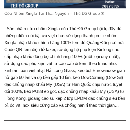
Cửa Nhôm Xingfa Tại Thái Nguyên – Thủ Đô Group ®
. Sản phẩm cửa nhôm Xingfa của Thủ Đô Group hội tụ đầy đủ
những điểm nổi bật ưu việt như: sử dụng thanh profile nhôm
Xingfa nhập khẩu chính hãng 100% tem đỏ Quảng Đông có mã
Code QR tem điện tử lazer, sử dụng hệ phụ kiện Kinlong cao
cấp nhập khẩu đồng bộ chính hãng 100% (một loại duy nhất),
sử dụng các phụ kiện vật tư cao cấp đi kèm theo khác như:
kính an toàn việt nhật Hải Long Glass, keo bọt Eurowindow giãn
nở gấp 60 lần và độ bền gấp 10 lần, keo DowCorning (Dow Sil)
đặc chủng nhập khẩu Mỹ (USA) từ Hàn Quốc chịu nước tuyệt
đối 100%, keo PU88 ép góc đặc chủng nhập khẩu Mỹ (USA) từ
Hồng Kông, gioăng cao su kép 2 lớp EPDM đặc chủng siêu bền
bỉ, ốc vít Inox siêu cứng cáp và chống han rỉ theo thời gian…