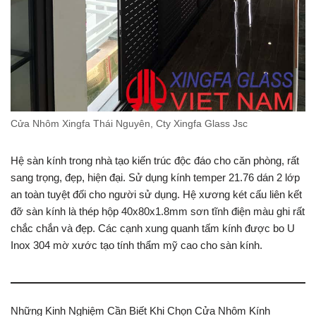
Cửa Nhôm Xingfa Thái Nguyên, Cty Xingfa Glass Jsc
Hệ sàn kính trong nhà tạo kiến trúc độc đáo cho căn phòng, rất
sang trọng, đẹp, hiện đại. Sử dụng kính temper 21.76 dán 2 lớp
an toàn tuyệt đối cho người sử dụng. Hệ xương két cấu liên kết
đỡ sàn kính là thép hộp 40x80x1.8mm sơn tĩnh điện màu ghi rất
chắc chắn và đẹp. Các cạnh xung quanh tấm kính được bo U
Inox 304 mờ xước tạo tính thẩm mỹ cao cho sàn kính.
Những Kinh Nghiệm Cần Biết Khi Chọn Cửa Nhôm Kính