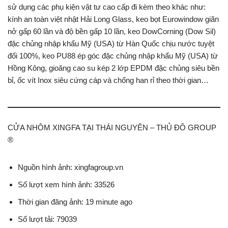
sử dụng các phụ kiện vật tư cao cấp đi kèm theo khác như:
kính an toàn việt nhật Hải Long Glass, keo bọt Eurowindow giãn
nở gấp 60 lần và độ bền gấp 10 lần, keo DowCorning (Dow Sil)
đặc chủng nhập khẩu Mỹ (USA) từ Hàn Quốc chịu nước tuyệt
đối 100%, keo PU88 ép góc đặc chủng nhập khẩu Mỹ (USA) từ
Hồng Kông, gioăng cao su kép 2 lớp EPDM đặc chủng siêu bền
bỉ, ốc vít Inox siêu cứng cáp và chống han rỉ theo thời gian…
CỬA NHÔM XINGFA TẠI THÁI NGUYÊN – THỦ ĐÔ GROUP
®
Nguồn hình ảnh: xingfagroup.vn
Số lượt xem hình ảnh: 33526
Thời gian đăng ảnh: 19 minute ago
Số lượt tải: 79039