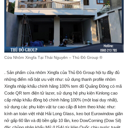
Cửa Nhôm Xingfa Tại Thái Nguyên – Thủ Đô Group ®
. Sản phẩm cửa nhôm Xingfa của Thủ Đô Group hội tụ đầy đủ
những điểm nổi bật ưu việt như: sử dụng thanh profile nhôm
Xingfa nhập khẩu chính hãng 100% tem đỏ Quảng Đông có mã
Code QR tem điện tử lazer, sử dụng hệ phụ kiện Kinlong cao
cấp nhập khẩu đồng bộ chính hãng 100% (một loại duy nhất),
sử dụng các phụ kiện vật tư cao cấp đi kèm theo khác như:
kính an toàn việt nhật Hải Long Glass, keo bọt Eurowindow giãn
nở gấp 60 lần và độ bền gấp 10 lần, keo DowCorning (Dow Sil)
đặc chủng nhập khẩu Mỹ (USA) từ Hàn Quốc chịu nước tuyệt