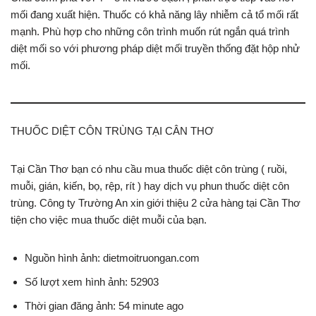
mối đang xuất hiện. Thuốc có khả năng lây nhiễm cả tổ mối rất
mạnh. Phù hợp cho những côn trình muốn rút ngắn quá trình
diệt mối so với phương pháp diệt mối truyền thống đặt hộp nhử
mối.
THUỐC DIỆT CÔN TRÙNG TẠI CÂN THƠ
Tại Cần Thơ bạn có nhu cầu mua thuốc diệt côn trùng ( ruồi,
muỗi, gián, kiến, bọ, rệp, rít ) hay dịch vụ phun thuốc diệt côn
trùng. Công ty Trường An xin giới thiệu 2 cửa hàng tại Cần Thơ
tiện cho việc mua thuốc diệt muỗi của bạn.
Nguồn hình ảnh: dietmoitruongan.com
Số lượt xem hình ảnh: 52903
Thời gian đăng ảnh: 54 minute ago