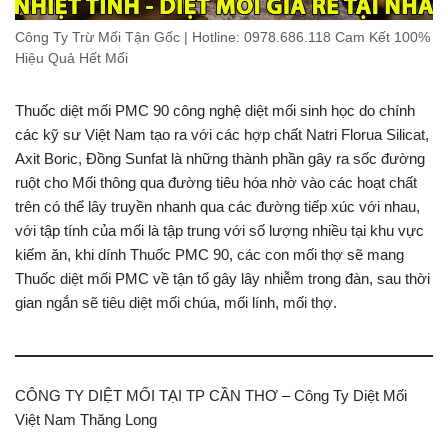
Công Ty Trừ Mối Tận Gốc | Hotline: 0978.686.118 Cam Kết 100%
Hiệu Quả Hết Mối
Thuốc diệt mối PMC 90 công nghệ diệt mối sinh học do chính
các kỹ sư Việt Nam tạo ra với các hợp chất Natri Florua Silicat,
Axit Boric, Đồng Sunfat là những thành phần gây ra sốc đường
ruột cho Mối thông qua đường tiêu hóa nhờ vào các hoạt chất
trên có thể lây truyền nhanh qua các đường tiếp xúc với nhau,
với tập tính của mối là tập trung với số lượng nhiều tại khu vực
kiếm ăn, khi dính Thuốc PMC 90, các con mối thợ sẽ mang
Thuốc diệt mối PMC về tận tổ gây lây nhiễm trong đàn, sau thời
gian ngắn sẽ tiêu diệt mối chúa, mối lính, mối thợ.
CÔNG TY DIỆT MỐI TẠI TP CẦN THƠ – Công Ty Diệt Mối
Việt Nam Thăng Long