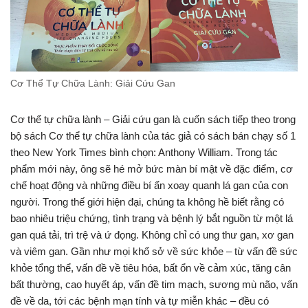
Cơ Thể Tự Chữa Lành: Giải Cứu Gan
Cơ thể tự chữa lành – Giải cứu gan là cuốn sách tiếp theo trong
bộ sách Cơ thể tự chữa lành của tác giả có sách bán chạy số 1
theo New York Times bình chọn: Anthony William. Trong tác
phẩm mới này, ông sẽ hé mở bức màn bí mật về đặc điểm, cơ
chế hoạt động và những điều bí ẩn xoay quanh lá gan của con
người. Trong thế giới hiện đại, chúng ta không hề biết rằng có
bao nhiêu triệu chứng, tình trạng và bệnh lý bắt nguồn từ một lá
gan quá tải, trì trệ và ứ đọng. Không chỉ có ung thư gan, xơ gan
và viêm gan. Gần như mọi khổ sở về sức khỏe – từ vấn đề sức
khỏe tổng thể, vấn đề về tiêu hóa, bất ổn về cảm xúc, tăng cân
bất thường, cao huyết áp, vấn đề tim mạch, sương mù não, vấn
đề về da, tới các bệnh mạn tính và tự miễn khác – đều có