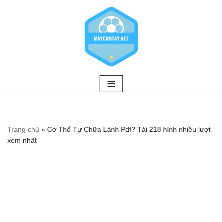
Chuyển
tới
nội
dung
Trang chủ
»
Cơ Thể Tự Chữa Lành Pdf? Tải 218 hình nhiều lượt
xem nhất