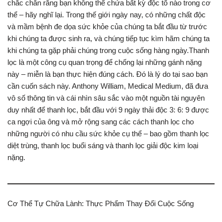
chắc chắn rằng bạn không thể chứa bất kỳ độc tố nào trong cơ
thể – hãy nghĩ lại. Trong thế giới ngày nay, có những chất độc
và mầm bệnh đe dọa sức khỏe của chúng ta bắt đầu từ trước
khi chúng ta được sinh ra, và chúng tiếp tục kìm hãm chúng ta
khi chúng ta gặp phải chúng trong cuộc sống hàng ngày.Thanh
lọc là một công cụ quan trọng để chống lại những gánh nặng
này – miễn là bạn thực hiện đúng cách. Đó là lý do tại sao bạn
cần cuốn sách này. Anthony William, Medical Medium, đã đưa
vô số thông tin và cái nhìn sâu sắc vào một nguồn tài nguyên
duy nhất để thanh lọc, bắt đầu với 9 ngày thải độc 3: 6: 9 được
ca ngợi của ông và mở rộng sang các cách thanh lọc cho
những người có nhu cầu sức khỏe cụ thể – bao gồm thanh lọc
diệt trùng, thanh lọc buổi sáng và thanh lọc giải độc kim loại
nặng.
Cơ Thể Tự Chữa Lành: Thực Phẩm Thay Đổi Cuộc Sống