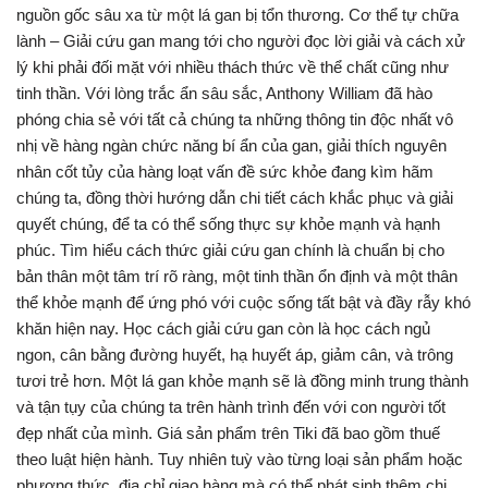
nguồn gốc sâu xa từ một lá gan bị tổn thương. Cơ thể tự chữa
lành – Giải cứu gan mang tới cho người đọc lời giải và cách xử
lý khi phải đối mặt với nhiều thách thức về thể chất cũng như
tinh thần. Với lòng trắc ẩn sâu sắc, Anthony William đã hào
phóng chia sẻ với tất cả chúng ta những thông tin độc nhất vô
nhị về hàng ngàn chức năng bí ẩn của gan, giải thích nguyên
nhân cốt tủy của hàng loạt vấn đề sức khỏe đang kìm hãm
chúng ta, đồng thời hướng dẫn chi tiết cách khắc phục và giải
quyết chúng, để ta có thể sống thực sự khỏe mạnh và hạnh
phúc. Tìm hiểu cách thức giải cứu gan chính là chuẩn bị cho
bản thân một tâm trí rõ ràng, một tinh thần ổn định và một thân
thể khỏe mạnh để ứng phó với cuộc sống tất bật và đầy rẫy khó
khăn hiện nay. Học cách giải cứu gan còn là học cách ngủ
ngon, cân bằng đường huyết, hạ huyết áp, giảm cân, và trông
tươi trẻ hơn. Một lá gan khỏe mạnh sẽ là đồng minh trung thành
và tận tụy của chúng ta trên hành trình đến với con người tốt
đẹp nhất của mình. Giá sản phẩm trên Tiki đã bao gồm thuế
theo luật hiện hành. Tuy nhiên tuỳ vào từng loại sản phẩm hoặc
phương thức, địa chỉ giao hàng mà có thể phát sinh thêm chi