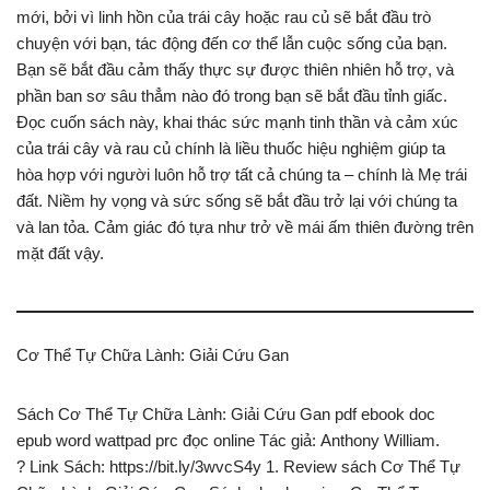
mới, bởi vì linh hồn của trái cây hoặc rau củ sẽ bắt đầu trò
chuyện với bạn, tác động đến cơ thể lẫn cuộc sống của bạn.
Bạn sẽ bắt đầu cảm thấy thực sự được thiên nhiên hỗ trợ, và
phần ban sơ sâu thẳm nào đó trong bạn sẽ bắt đầu tỉnh giấc.
Đọc cuốn sách này, khai thác sức mạnh tinh thần và cảm xúc
của trái cây và rau củ chính là liều thuốc hiệu nghiệm giúp ta
hòa hợp với người luôn hỗ trợ tất cả chúng ta – chính là Mẹ trái
đất. Niềm hy vọng và sức sống sẽ bắt đầu trở lại với chúng ta
và lan tỏa. Cảm giác đó tựa như trở về mái ấm thiên đường trên
mặt đất vậy.
Cơ Thể Tự Chữa Lành: Giải Cứu Gan
Sách Cơ Thể Tự Chữa Lành: Giải Cứu Gan pdf ebook doc
epub word wattpad prc đọc online Tác giả: Anthony William.
? Link Sách: https://bit.ly/3wvcS4y 1. Review sách Cơ Thể Tự