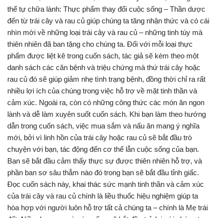
thể tự chữa lành: Thực phẩm thay đổi cuộc sống – Thần dược
đến từ trái cây và rau củ giúp chúng ta tăng nhận thức và có cái
nhìn mới về những loại trái cây và rau củ – những tinh túy mà
thiên nhiên đã ban tặng cho chúng ta. Đối với mỗi loại thực
phẩm được liệt kê trong cuốn sách, tác giả sẽ kèm theo một
danh sách các căn bệnh và triệu chứng mà thứ trái cây hoặc
rau củ đó sẽ giúp giảm nhẹ tình trạng bệnh, đồng thời chỉ ra rất
nhiều lợi ích của chúng trong việc hỗ trợ về mặt tinh thần và
cảm xúc. Ngoài ra, còn có những công thức các món ăn ngon
lành và dễ làm xuyên suốt cuốn sách. Khi bạn làm theo hướng
dẫn trong cuốn sách, việc mua sắm và nấu ăn mang ý nghĩa
mới, bởi vì linh hồn của trái cây hoặc rau củ sẽ bắt đầu trò
chuyện với bạn, tác động đến cơ thể lẫn cuộc sống của bạn.
Bạn sẽ bắt đầu cảm thấy thực sự được thiên nhiên hỗ trợ, và
phần ban sơ sâu thẳm nào đó trong bạn sẽ bắt đầu tỉnh giấc.
Đọc cuốn sách này, khai thác sức mạnh tinh thần và cảm xúc
của trái cây và rau củ chính là liều thuốc hiệu nghiệm giúp ta
hòa hợp với người luôn hỗ trợ tất cả chúng ta – chính là Mẹ trái