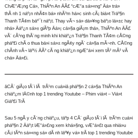
ChÆ°Æ¡ng Cá», ThiÃªn An ÄÃ£ “cÆ°a sá»«ng” Äá» trá»
thÃ nh 1 náº¡n nhÃ¢n bá» nhÃ³m há»c sinh cÃ¡ biá»t Tráº§n
Thanh TÃ¢m báº¯t náº¡t. Thay vÃ¬ sá»­ dá»¥ng báº¡o lá»±c hay
nhá» Äáº¿n sá»± giÃºp Äá»¡ cá»§a giÃ¡m thá», ThiÃªn An ÄÃ£
vÃ´ cÃ¹ng thÃ´ng minh khi khiáº¿n Tráº§n Thanh TÃ¢m cÅ©ng
pháº£i chÃ o thua bá»i sá»± ngÃ¢y ngÃ´ cá»§a mÃ¬nh. CÅ©ng
chÃ­nh vÃ¬ láº½ ÄÃ³ cÃ ng khiáº¿n ngÆ°á»i xem tÃ² mÃ² vÃ
chá» Äá»£i.
âCÃ´ giÃ¡o tÃ´i lÃ trÃ¹m cuá»iâ pháº§n 2 cá»§a ThiÃªn An
chiáº¿m lÄ©nh top 1 trending Youtube – Phim viá»t – Viá»t
Giáº£i TrÃ­
Sau 5 ngÃ y cÃ´ng chiáº¿u, táº­p 4 CÃ´ giÃ¡o tÃ´i lÃ trÃ¹m cuá»i
pháº§n 2 Äáº¡t lÆ°á»£ng xem khá»§ng, vÆ°á»£t qua nhiá»u
cÃ¡i tÃªn sá»«ng sá» dÃ nh láº¥y vá» trÃ­ top 1 trending Youtube