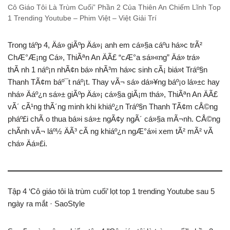
Cô Giáo Tôi Là Trùm Cuối” Phần 2 Của Thiên An Chiếm Lĩnh Top
1 Trending Youtube – Phim Việt – Việt Giải Trí
Trong táº­p 4, Äá» giÃºp Äá»¡ anh em cá»§a cáº­u há»c trÃ²
ChÆ°Æ¡ng Cá», ThiÃªn An ÄÃ£ “cÆ°a sá»«ng” Äá» trá»
thÃ nh 1 náº¡n nhÃ¢n bá» nhÃ³m há»c sinh cÃ¡ biá»t Tráº§n
Thanh TÃ¢m báº¯t náº¡t. Thay vÃ¬ sá»­ dá»¥ng báº¡o lá»±c hay
nhá» Äáº¿n sá»± giÃºp Äá»¡ cá»§a giÃ¡m thá», ThiÃªn An ÄÃ£
vÃ´ cÃ¹ng thÃ´ng minh khi khiáº¿n Tráº§n Thanh TÃ¢m cÅ©ng
pháº£i chÃ o thua bá»i sá»± ngÃ¢y ngÃ´ cá»§a mÃ¬nh. CÅ©ng
chÃ­nh vÃ¬ láº½ ÄÃ³ cÃ ng khiáº¿n ngÆ°á»i xem tÃ² mÃ² vÃ
chá» Äá»£i.
Tập 4 ‘Cô giáo tôi là trùm cuối’ lọt top 1 trending Youtube sau 5
ngày ra mắt · SaoStyle