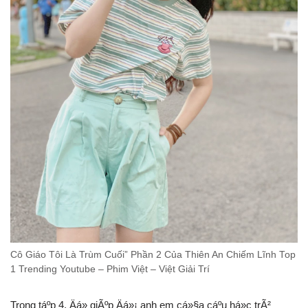
Cô Giáo Tôi Là Trùm Cuối” Phần 2 Của Thiên An Chiếm Lĩnh Top
1 Trending Youtube – Phim Việt – Việt Giải Trí
Trong táº­p 4, Äá» giÃºp Äá»¡ anh em cá»§a cáº­u há»c trÃ²