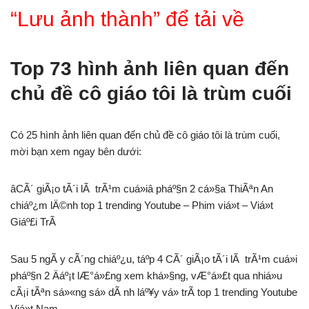
“Lưu ảnh thành” để tải về
Top 73 hình ảnh liên quan đến
chủ đề cô giáo tôi là trùm cuối
Có 25 hình ảnh liên quan đến chủ đề cô giáo tôi là trùm cuối,
mời bạn xem ngay bên dưới:
âCÃ´ giÃ¡o tÃ´i lÃ trÃ¹m cuá»iâ pháº§n 2 cá»§a ThiÃªn An
chiáº¿m lÄ©nh top 1 trending Youtube – Phim viá»t – Viá»t
Giáº£i TrÃ­
Sau 5 ngÃ y cÃ´ng chiáº¿u, táº­p 4 CÃ´ giÃ¡o tÃ´i lÃ trÃ¹m cuá»i
pháº§n 2 Äáº¡t lÆ°á»£ng xem khá»§ng, vÆ°á»£t qua nhiá»u
cÃ¡i tÃªn sá»«ng sá» dÃ nh láº¥y vá» trÃ­ top 1 trending Youtube
Viá»t Nam.