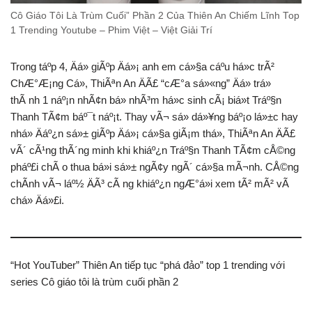
Cô Giáo Tôi Là Trùm Cuối” Phần 2 Của Thiên An Chiếm Lĩnh Top
1 Trending Youtube – Phim Việt – Việt Giải Trí
Trong táº­p 4, Äá» giÃºp Äá»¡ anh em cá»§a cáº­u há»c trÃ²
ChÆ°Æ¡ng Cá», ThiÃªn An ÄÃ£ “cÆ°a sá»«ng” Äá» trá»
thÃ nh 1 náº¡n nhÃ¢n bá» nhÃ³m há»c sinh cÃ¡ biá»t Tráº§n
Thanh TÃ¢m báº¯t náº¡t. Thay vÃ¬ sá»­ dá»¥ng báº¡o lá»±c hay
nhá» Äáº¿n sá»± giÃºp Äá»¡ cá»§a giÃ¡m thá», ThiÃªn An ÄÃ£
vÃ´ cÃ¹ng thÃ´ng minh khi khiáº¿n Tráº§n Thanh TÃ¢m cÅ©ng
pháº£i chÃ o thua bá»i sá»± ngÃ¢y ngÃ´ cá»§a mÃ¬nh. CÅ©ng
chÃ­nh vÃ¬ láº½ ÄÃ³ cÃ ng khiáº¿n ngÆ°á»i xem tÃ² mÃ² vÃ
chá» Äá»£i.
“Hot YouTuber” Thiên An tiếp tục “phá đảo” top 1 trending với
series Cô giáo tôi là trùm cuối phần 2