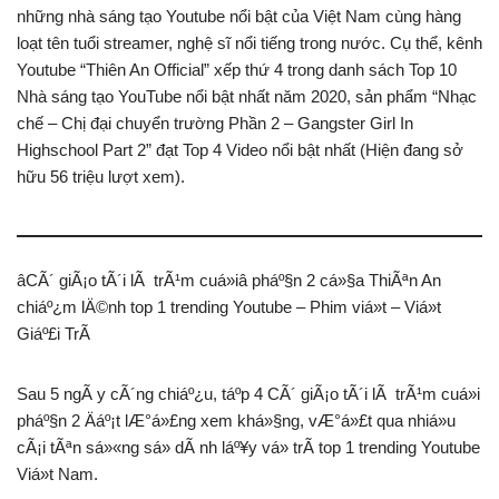
những nhà sáng tạo Youtube nổi bật của Việt Nam cùng hàng
loạt tên tuổi streamer, nghệ sĩ nổi tiếng trong nước. Cụ thể, kênh
Youtube “Thiên An Official” xếp thứ 4 trong danh sách Top 10
Nhà sáng tạo YouTube nổi bật nhất năm 2020, sản phẩm “Nhạc
chế – Chị đại chuyển trường Phần 2 – Gangster Girl In
Highschool Part 2” đạt Top 4 Video nổi bật nhất (Hiện đang sở
hữu 56 triệu lượt xem).
âCÃ´ giÃ¡o tÃ´i lÃ trÃ¹m cuá»iâ pháº§n 2 cá»§a ThiÃªn An
chiáº¿m lÄ©nh top 1 trending Youtube – Phim viá»t – Viá»t
Giáº£i TrÃ­
Sau 5 ngÃ y cÃ´ng chiáº¿u, táº­p 4 CÃ´ giÃ¡o tÃ´i lÃ trÃ¹m cuá»i
pháº§n 2 Äáº¡t lÆ°á»£ng xem khá»§ng, vÆ°á»£t qua nhiá»u
cÃ¡i tÃªn sá»«ng sá» dÃ nh láº¥y vá» trÃ­ top 1 trending Youtube
Viá»t Nam.