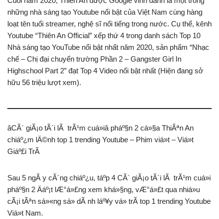
Cuối năm 2020, Thiên An được Google vinh danh là một trong
những nhà sáng tạo Youtube nổi bật của Việt Nam cùng hàng
loạt tên tuổi streamer, nghệ sĩ nổi tiếng trong nước. Cụ thể, kênh
Youtube “Thiên An Official” xếp thứ 4 trong danh sách Top 10
Nhà sáng tạo YouTube nổi bật nhất năm 2020, sản phẩm “Nhạc
chế – Chị đại chuyển trường Phần 2 – Gangster Girl In
Highschool Part 2” đạt Top 4 Video nổi bật nhất (Hiện đang sở
hữu 56 triệu lượt xem).
âCÃ´ giÃ¡o tÃ´i lÃ trÃ¹m cuá»iâ pháº§n 2 cá»§a ThiÃªn An
chiáº¿m lÄ©nh top 1 trending Youtube – Phim viá»t – Viá»t
Giáº£i TrÃ­
Sau 5 ngÃ y cÃ´ng chiáº¿u, táº­p 4 CÃ´ giÃ¡o tÃ´i lÃ trÃ¹m cuá»i
pháº§n 2 Äáº¡t lÆ°á»£ng xem khá»§ng, vÆ°á»£t qua nhiá»u
cÃ¡i tÃªn sá»«ng sá» dÃ nh láº¥y vá» trÃ­ top 1 trending Youtube
Viá»t Nam.