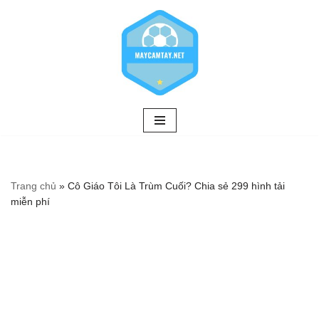
Chuyển
tới
nội
dung
Trang chủ
»
Cô Giáo Tôi Là Trùm Cuối? Chia sẻ 299 hình tải
miễn phí