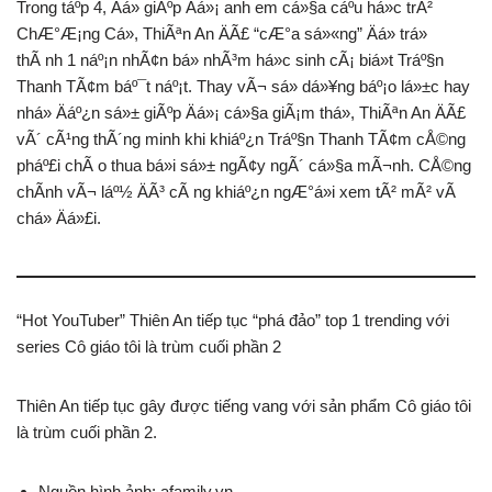
Trong táº­p 4, Äá» giÃºp Äá»¡ anh em cá»§a cáº­u há»c trÃ²
ChÆ°Æ¡ng Cá», ThiÃªn An ÄÃ£ “cÆ°a sá»«ng” Äá» trá»
thÃ nh 1 náº¡n nhÃ¢n bá» nhÃ³m há»c sinh cÃ¡ biá»t Tráº§n
Thanh TÃ¢m báº¯t náº¡t. Thay vÃ¬ sá»­ dá»¥ng báº¡o lá»±c hay
nhá» Äáº¿n sá»± giÃºp Äá»¡ cá»§a giÃ¡m thá», ThiÃªn An ÄÃ£
vÃ´ cÃ¹ng thÃ´ng minh khi khiáº¿n Tráº§n Thanh TÃ¢m cÅ©ng
pháº£i chÃ o thua bá»i sá»± ngÃ¢y ngÃ´ cá»§a mÃ¬nh. CÅ©ng
chÃ­nh vÃ¬ láº½ ÄÃ³ cÃ ng khiáº¿n ngÆ°á»i xem tÃ² mÃ² vÃ
chá» Äá»£i.
“Hot YouTuber” Thiên An tiếp tục “phá đảo” top 1 trending với
series Cô giáo tôi là trùm cuối phần 2
Thiên An tiếp tục gây được tiếng vang với sản phẩm Cô giáo tôi
là trùm cuối phần 2.
Nguồn hình ảnh: afamily.vn