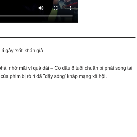
rỉ gây ‘sốt’ khán giả
hải nhớ mãi vì quá dài – Cô dâu 8 tuổi chuẩn bị phát sóng tại
 của phim bị rò rỉ đã "dậy sóng' khắp mạng xã hội.