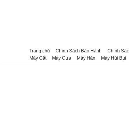
Chuyển
tới
nội
dung
Trang chủ
Chính Sách Bảo Hành
Chính Sác
Máy Cắt
Máy Cưa
Máy Hàn
Máy Hút Bụi