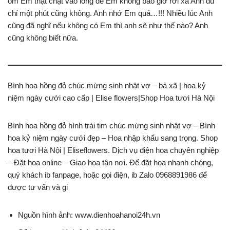
ôm Em thật chặt vào lòng để Em không bao giờ rời xa Anh dù
chỉ một phút cũng không. Anh nhớ Em quá…!!! Nhiều lúc Anh
cũng đã nghĩ nếu không có Em thì anh sẽ như thế nào? Anh
cũng không biết nữa.
Bình hoa hồng đỏ chúc mừng sinh nhật vợ – bà xã | hoa kỷ
niệm ngày cưới cao cấp | Elise flowers|Shop Hoa tươi Hà Nội
Bình hoa hồng đỏ hình trái tim chúc mừng sinh nhật vợ – Bình
hoa kỷ niệm ngày cưới đẹp – Hoa nhập khẩu sang trọng. Shop
hoa tươi Hà Nội | Eliseflowers. Dịch vụ điện hoa chuyên nghiệp
– Đặt hoa online – Giao hoa tận nơi. Để đặt hoa nhanh chóng,
quý khách ib fanpage, hoặc gọi điện, ib Zalo 0968891986 để
được tư vấn và gi
Nguồn hình ảnh: www.dienhoahanoi24h.vn