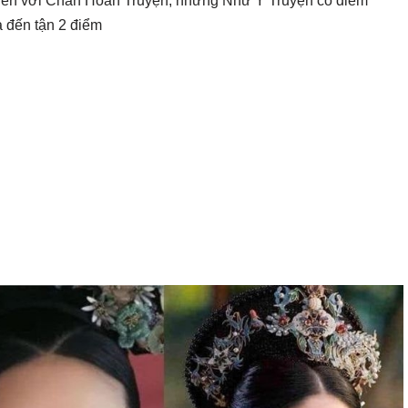
điển với Chân Hoàn Truyện, nhưng Như Ý Truyện có điểm
 đến tận 2 điểm