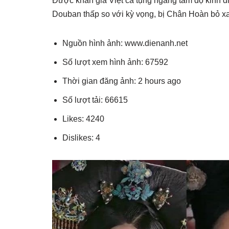
Được khán giả Việt ca tụng ngang tầm độ kinh 
Douban thấp so với kỳ vọng, bị Chân Hoàn bỏ xa
Nguồn hình ảnh: www.dienanh.net
Số lượt xem hình ảnh: 67592
Thời gian đăng ảnh: 2 hours ago
Số lượt tải: 66615
Likes: 4240
Dislikes: 4