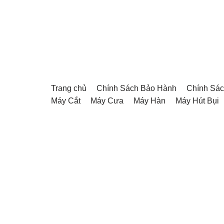
Chuyển
tới
nội
dung
Trang chủ
Chính Sách Bảo Hành
Chính Sác
Máy Cắt
Máy Cưa
Máy Hàn
Máy Hút Bụi