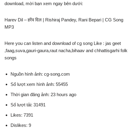
download, mời bạn xem ngay bên dưới:
Harev Dil – हरेंव दिल | Rishiraj Pandey, Rani Bepari | CG Song
MP3
Here you can listen and download of cg song Like : jas geet
,faag,suva,gauri-gaura,raut nacha,bihaav and chhattisgarhi folk
songs
Nguồn hình ảnh: cg-song.com
Số lượt xem hình ảnh: 55455
Thời gian đăng ảnh: 23 hours ago
Số lượt tải: 31491
Likes: 7391
Dislikes: 9