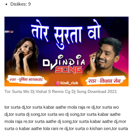
Dislikes: 9
Tor Surta Wo Dj Vishal S Remix Cg Dj Song Download 2021
tor surta dj,tor surta kabar aathe mola raja re dj,tor surta wo
dj,tor surta dj song,tor surta wo dj song,tor surta kabar aathe
mola raja re,tor surta aathe dj song,tor surta kabar aathe dj,mor
surta o kabar aathe tola rani re dj,tor surta o kishan sen,tor surta