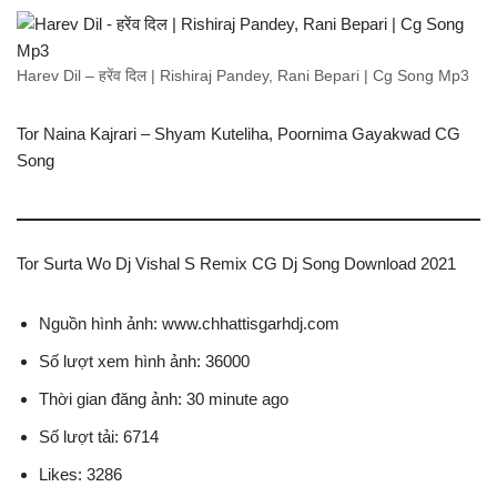
Harev Dil – हरेंव दिल | Rishiraj Pandey, Rani Bepari | Cg Song Mp3
Tor Naina Kajrari – Shyam Kuteliha, Poornima Gayakwad CG
Song
Tor Surta Wo Dj Vishal S Remix CG Dj Song Download 2021
Nguồn hình ảnh: www.chhattisgarhdj.com
Số lượt xem hình ảnh: 36000
Thời gian đăng ảnh: 30 minute ago
Số lượt tải: 6714
Likes: 3286