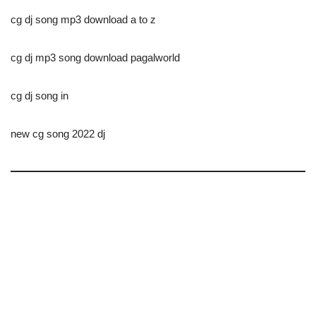
cg dj song mp3 download a to z
cg dj mp3 song download pagalworld
cg dj song in
new cg song 2022 dj