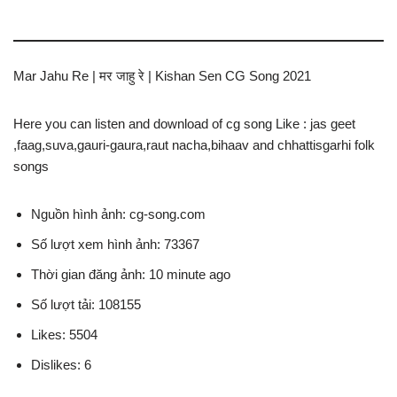
Mar Jahu Re | मर जाहु रे | Kishan Sen CG Song 2021
Here you can listen and download of cg song Like : jas geet
,faag,suva,gauri-gaura,raut nacha,bihaav and chhattisgarhi folk
songs
Nguồn hình ảnh: cg-song.com
Số lượt xem hình ảnh: 73367
Thời gian đăng ảnh: 10 minute ago
Số lượt tải: 108155
Likes: 5504
Dislikes: 6