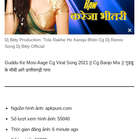
Dj Bitty Production: Tola Rakhe Ho Kareja Bhitri Cg Dj Remix
Song Dj Bitty Official
Guddu Ke Mosi Aage Cg Viral Song 2021 || Cg Banjo Mix || गुड्डू
के मौसी आगे छत्तीसगढ़ी गाना
Nguồn hình ảnh: apkpure.com
Số lượt xem hình ảnh: 55040
Thời gian đăng ảnh: 6 minute ago