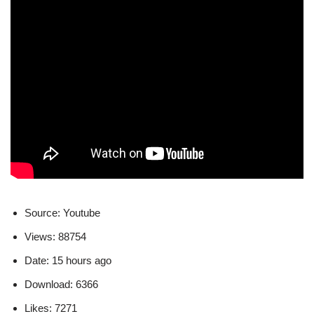
Source: Youtube
Views: 88754
Date: 15 hours ago
Download: 6366
Likes: 7271