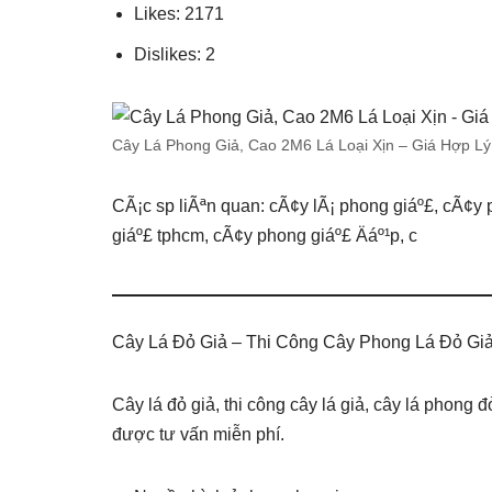
Likes: 2171
Dislikes: 2
Cây Lá Phong Giả, Cao 2M6 Lá Loại Xịn – Giá Hợp L
CÃ¡c sp liÃªn quan: cÃ¢y lÃ¡ phong giáº£, cÃ¢y 
giáº£ tphcm, cÃ¢y phong giáº£ Äáº¹p, c
Cây Lá Đỏ Giả – Thi Công Cây Phong Lá Đỏ Gi
Cây lá đỏ giả, thi công cây lá giả, cây lá phong 
được tư vấn miễn phí.