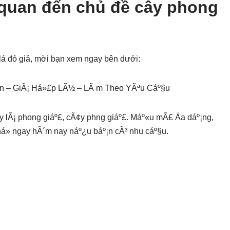
 quan đến chủ đề cây phong
lá đỏ giả, mời bạn xem ngay bên dưới:
»n – GiÃ¡ Há»£p LÃ½ – LÃ m Theo YÃªu Cáº§u
y lÃ¡ phong giáº£, cÃ¢y phng giáº£. Máº«u mÃ£ Äa dáº¡ng,
há» ngay hÃ´m nay náº¿u báº¡n cÃ³ nhu cáº§u.