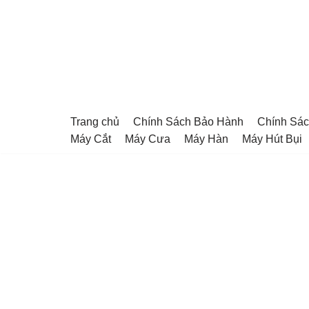
Chuyển
tới
nội
dung
Trang chủ
Chính Sách Bảo Hành
Chính Sác
Máy Cắt
Máy Cưa
Máy Hàn
Máy Hút Bụi