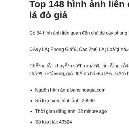
Top 148 hình ảnh liên
lá đỏ giả
Có 34 hình ảnh liên quan đến chủ đề cây phong 
CÃ¢y LÃ¡ Phong Giáº£, Cao 2m6 LÃ¡ Loáº¡i Xá
ChÃºng tÃ´i chuyÃªn sáº£n xuáº¥t, thi cÃ´ng cÃ¢
cháº¥t lÆ°á»£ng, giÃ¡ thÃ nh há»£p lÃ½, LiÃªn 
Nguồn hình ảnh: bansihoagia.com
Số lượt xem hình ảnh: 26980
Thời gian đăng ảnh: 22 minute ago
Số lượt tải: 49524