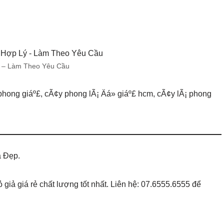
ý – Làm Theo Yêu Cầu
phong giáº£, cÃ¢y phong lÃ¡ Äá» giáº£ hcm, cÃ¢y lÃ¡ phong
ả Đẹp.
đỏ giả giá rẻ chất lượng tốt nhất. Liên hệ: 07.6555.6555 để