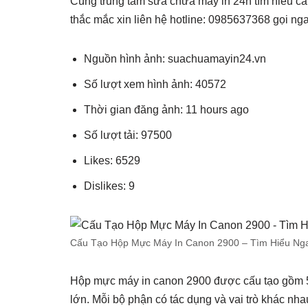
Cùng trung tâm sửa chữa máy in 24h tìm hiểu cấ
thắc mắc xin liên hệ hotline: 0985637368 gọi nga
Nguồn hình ảnh: suachuamayin24.vn
Số lượt xem hình ảnh: 40572
Thời gian đăng ảnh: 11 hours ago
Số lượt tải: 97500
Likes: 6529
Dislikes: 9
Cấu Tạo Hộp Mực Máy In Canon 2900 – Tìm Hiểu Ng
Hộp mực máy in canon 2900 được cấu tạo gồm 5 th
lớn. Mỗi bộ phận có tác dụng và vai trò khác nha