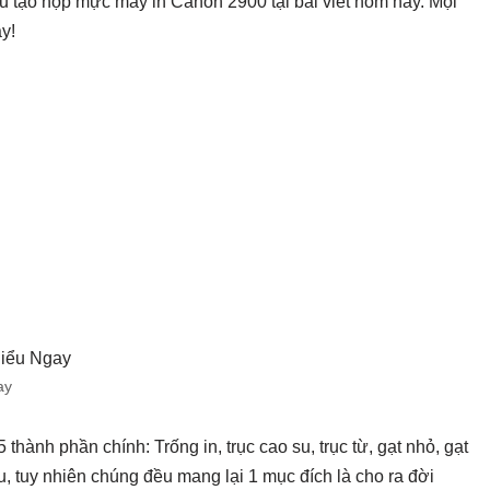
u tạo hộp mực máy in Canon 2900 tại bài viết hôm nay. Mọi
y!
ay
ành phần chính: Trống in, trục cao su, trục từ, gạt nhỏ, gạt
u, tuy nhiên chúng đều mang lại 1 mục đích là cho ra đời