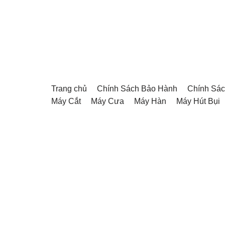
Chuyển
tới
nội
dung
Trang chủ
Chính Sách Bảo Hành
Chính Sác
Máy Cắt
Máy Cưa
Máy Hàn
Máy Hút Bụi