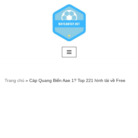
Chuyển
tới
nội
dung
Trang chủ
»
Cáp Quang Biển Aae 1? Top 221 hình tải về Free