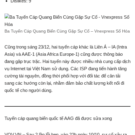
Dislikes: 9
Ba Tuyến Cáp Quang Biển Cùng Gặp Sự Cố – Vnexpress Số Hóa
Cũng trong sáng 23/12, hai tuyến cáp khác là Liên Á – IA (Intra
Asia) và AAE-1 (Asia Africa Europe-1) cũng được thông báo
đang gặp trục trặc. Hai tuyến này được nhiều nhà cung cấp dịch
vụ Internet tại Việt Nam sử dụng. Các ISP đang tiến hành tăng
cường tài nguyên, đồng thời phối hợp với đối tác để cân tải
sang các hướng còn lại, nhằm đảm bảo chất lượng kết nối đi
quốc tế cho người dùng.
Tuyến cáp quang biển quốc tế AAG đã được sửa xong
VOV.VN – Sau 2 lần lỗi hẹn, vào 22h ngày 10/10, sự cố xảy ra