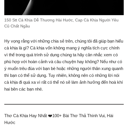
150 Stt Cà Khịa Dễ Thương Hài Hước, Cap Cà Khịa Người Yêu
Cũ Chất Ngầu
Hy vọng rằng với những chia sẻ trên, chúng tôi đã giúp bạn hiểu
cà khịa là gì? Cà khịa vốn không mang ý nghĩa tích cực chính
vì thế trong quá trình sử dụng chúng ta hãy cân nhắc xem có
phù hợp với hoàn cảnh và câu chuyện hay không? Nếu như có
ý muốn trêu đùa với bạn bè hoặc những người thân xung quanh
thì bạn có thể sử dụng. Tuy nhiên, không nên có những lời nói
cà khịa đi quá xa vì rất có thể nó sẽ làm ảnh hưởng đến hoà khí
hai bên các bạn nhé.
Thơ Cà Khịa Hay Nhất ❤️️100+ Bài Thơ Thả Thính Vui, Hài
Hước