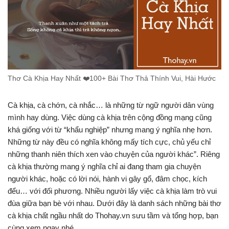
Thơ Cà Khịa Hay Nhất ❤️️100+ Bài Thơ Thả Thính Vui, Hài Hước
Cà khịa, cà chớn, cà nhắc… là những từ ngữ người dân vùng
mình hay dùng. Việc dùng cà khịa trên cộng đồng mạng cũng
khá giống với từ “khẩu nghiệp” nhưng mang ý nghĩa nhẹ hơn.
Những từ này đều có nghĩa không mấy tích cực, chủ yếu chỉ
những thanh niên thích xen vào chuyện của người khác”. Riêng
cà khịa thường mang ý nghĩa chỉ ai đang tham gia chuyện
người khác, hoặc có lời nói, hành vi gây gổ, đâm chọc, kích
đểu… với đối phương. Nhiều người lấy việc cà khịa làm trò vui
đùa giữa bạn bè với nhau. Dưới đây là danh sách những bài thơ
cà khịa chất ngầu nhất do Thohay.vn sưu tầm và tổng hợp, bạn
cùng xem ngay nhé.