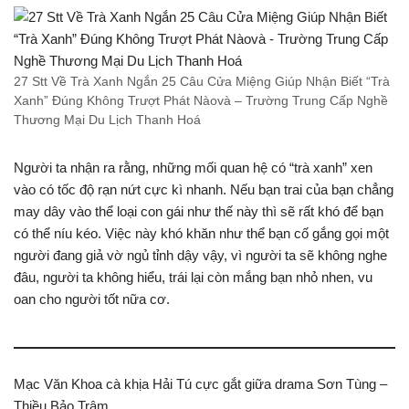
27 Stt Về Trà Xanh Ngắn 25 Câu Cửa Miệng Giúp Nhận Biết “Trà
Xanh” Đúng Không Trượt Phát Nàovà – Trường Trung Cấp Nghề
Thương Mại Du Lịch Thanh Hoá
Người ta nhận ra rằng, những mối quan hệ có “trà xanh” xen
vào có tốc độ rạn nứt cực kì nhanh. Nếu bạn trai của bạn chẳng
may dây vào thể loại con gái như thế này thì sẽ rất khó để bạn
có thể níu kéo. Việc này khó khăn như thể bạn cố gắng gọi một
người đang giả vờ ngủ tỉnh dậy vậy, vì người ta sẽ không nghe
đâu, người ta không hiểu, trái lại còn mắng bạn nhỏ nhen, vu
oan cho người tốt nữa cơ.
Mạc Văn Khoa cà khịa Hải Tú cực gắt giữa drama Sơn Tùng –
Thiều Bảo Trâm