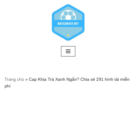
Chuyển
tới
nội
dung
Trang chủ
»
Cap Khịa Trà Xanh Ngắn? Chia sẻ 291 hình tải miễn
phí