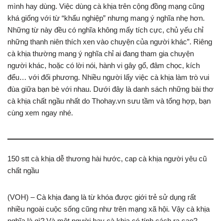
mình hay dùng. Việc dùng cà khịa trên cộng đồng mạng cũng
khá giống với từ “khẩu nghiệp” nhưng mang ý nghĩa nhẹ hơn.
Những từ này đều có nghĩa không mấy tích cực, chủ yếu chỉ
những thanh niên thích xen vào chuyện của người khác”. Riêng
cà khịa thường mang ý nghĩa chỉ ai đang tham gia chuyện
người khác, hoặc có lời nói, hành vi gây gổ, đâm chọc, kích
đểu… với đối phương. Nhiều người lấy việc cà khịa làm trò vui
đùa giữa bạn bè với nhau. Dưới đây là danh sách những bài thơ
cà khịa chất ngầu nhất do Thohay.vn sưu tầm và tổng hợp, bạn
cùng xem ngay nhé.
150 stt cà khịa dễ thương hài hước, cap cà khịa người yêu cũ
chất ngầu
(VOH) – Cà khịa đang là từ khóa được giới trẻ sử dụng rất
nhiều ngoài cuộc sống cũng như trên mạng xã hội. Vậy cà khịa
nghĩa là gì? Và một người hay cà khịa có tính cách ra sao?