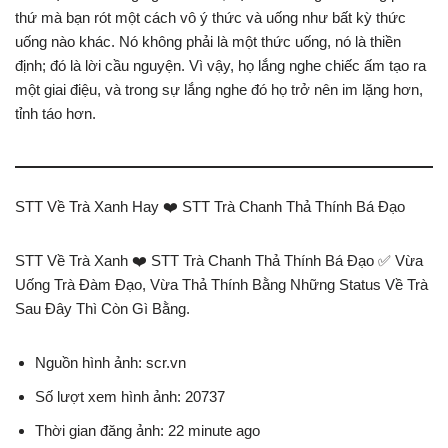
thứ mà bạn rót một cách vô ý thức và uống như bất kỳ thức
uống nào khác. Nó không phải là một thức uống, nó là thiền
định; đó là lời cầu nguyện. Vì vậy, họ lắng nghe chiếc ấm tạo ra
một giai điệu, và trong sự lắng nghe đó họ trở nên im lặng hơn,
tỉnh táo hơn.
STT Về Trà Xanh Hay ❤️️ STT Trà Chanh Thả Thính Bá Đạo
STT Về Trà Xanh ❤️️ STT Trà Chanh Thả Thính Bá Đạo ✅ Vừa
Uống Trà Đàm Đạo, Vừa Thả Thính Bằng Những Status Về Trà
Sau Đây Thì Còn Gì Bằng.
Nguồn hình ảnh: scr.vn
Số lượt xem hình ảnh: 20737
Thời gian đăng ảnh: 22 minute ago