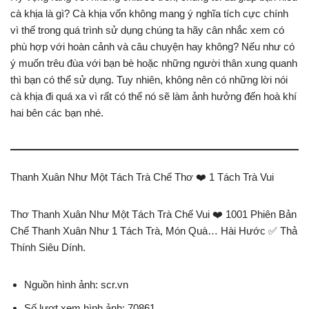
cà khịa là gì? Cà khịa vốn không mang ý nghĩa tích cực chính
vì thế trong quá trình sử dụng chúng ta hãy cân nhắc xem có
phù hợp với hoàn cảnh và câu chuyện hay không? Nếu như có
ý muốn trêu đùa với bạn bè hoặc những người thân xung quanh
thì bạn có thể sử dụng. Tuy nhiên, không nên có những lời nói
cà khịa đi quá xa vì rất có thể nó sẽ làm ảnh hưởng đến hoà khí
hai bên các bạn nhé.
Thanh Xuân Như Một Tách Trà Chế Thơ ❤️️ 1 Tách Trà Vui
Thơ Thanh Xuân Như Một Tách Trà Chế Vui ❤️️ 1001 Phiên Bản
Chế Thanh Xuân Như 1 Tách Trà, Món Quà… Hài Hước ✅ Thả
Thính Siêu Dính.
Nguồn hình ảnh: scr.vn
Số lượt xem hình ảnh: 70861