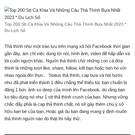
Top 200 Stt Cà Khịa Và Những Câu Thả Thính Bựa Nhất 2023 *
Du Lịch Số
Thả thính như một trào lưu trên mạng xã hội Facebook thời gian
gần đây, ám chỉ việc dùng lời nói, hình ảnh, video để hấp dẫn và
lôi cuốn người khác. Người thá thính chờ những con cá đớp
thính là những lượt like, share, follow, kết bạn hoặc hẹn hò với
nhau ngoài đời thực. Status thả thính, cap bựa và hài hước
như đã phát triển thành 1 điều chẳng thể thiếu lúc bạn chuẩn bị
đăng 1 bức ảnh so deep của mình lên Facebook. dù rằng bạn
ko tiêu dùng nó như 1 stt thả thính crush của bạn. Nhưng vững
chắc đấy phải là cap thả thính chất, nó sẽ gây thêm chú ý sở
hữu bạn bè của bạn. Hoặc giả dụ bạn đang mang ý định muốn
thả thính người nào đó thật thì hãy thử.