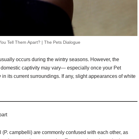
ou Tell Them Apart? | The Pets Dialogue
usually occurs during the wintry seasons. However, the
n domestic captivity may vary— especially once your Pet
 its current surroundings. If any, slight appearances of white
part
 (P. campbelli) are commonly confused with each other, as