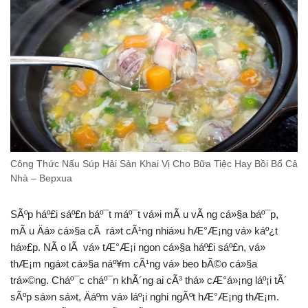
Công Thức Nấu Súp Hải Sản Khai Vị Cho Bữa Tiệc Hay Bồi Bổ Cả
Nhà – Bepxua
SÃºp háº£i sáº£n báº¯t máº¯t vá»i mÃ u vÃ ng cá»§a báº¯p,
mÃ u Äá» cá»§a cÃ rá»t cÃ¹ng nhiá»u hÆ°Æ¡ng vá» káº¿t
há»£p. NÃ o lÃ vá» tÆ°Æ¡i ngon cá»§a háº£i sáº£n, vá»
thÆ¡m ngá»t cá»§a náº¥m cÃ¹ng vá» beo bÃ©o cá»§a
trá»©ng. Cháº¯c cháº¯n khÃ´ng ai cÃ³ thá» cÆ°á»¡ng láº¡i tÃ´
sÃºp sá»n sá»t, Äáº­m vá» láº¡i nghi ngÃºt hÆ°Æ¡ng thÆ¡m.