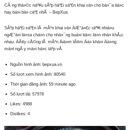
CÃ´ng thá»©c náº¥u sÃºp háº£i sáº£n khai vá» cho bá»¯a tiá»c
hay bá»i bá» cáº£ nhÃ – BepXua
SÃºp háº£i sáº£n lÃ mÃ³n khai vá» ÄÆ°á»£c ráº¥t nhiá»u
ngÆ°á»i lá»±a chá»n cho nhá»¯ng buá»i tiá»c lá»n nhá» khÃ¡c
nhau. ÄÃ¢y cÅ©ng lÃ mÃ³n Äiá»m tÃ¢m Äá» khá»i Äá»ng
má»t ngÃ y má»i há»c táº­p vÃ
Nguồn hình ảnh: bepxua.vn
Số lượt xem hình ảnh: 80540
Thời gian đăng ảnh: 59 minute ago
Số lượt tải: 57978
Likes: 4988
Dislikes: 4