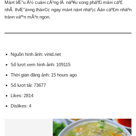
Má»t lÆ°u Ã½ cuá»i cÃ¹ng lÃ náº¥u xong pháº£i má»i cáº£
nhÃ thÆ°á»ng thá»©c ngay má»t ná»t nháº¡c Äá» cáº£m nháº­n
trá»n váº¹n mÃ³n ngon.
Nguồn hình ảnh: vinid.net
Số lượt xem hình ảnh: 109115
Thời gian đăng ảnh: 15 hours ago
Số lượt tải: 73677
Likes: 2814
Dislikes: 4