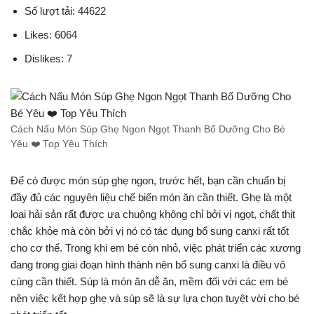
Số lượt tải: 44622
Likes: 6064
Dislikes: 7
Cách Nấu Món Súp Ghẹ Ngon Ngọt Thanh Bổ Dưỡng Cho Bé
Yêu ❤️ Top Yêu Thích
Để có được món súp ghẹ ngon, trước hết, bạn cần chuẩn bị
đầy đủ các nguyên liệu chế biến món ăn cần thiết. Ghẹ là một
loại hải sản rất được ưa chuộng không chỉ bởi vị ngọt, chất thịt
chắc khỏe mà còn bởi vị nó có tác dụng bổ sung canxi rất tốt
cho cơ thể. Trong khi em bé còn nhỏ, việc phát triển các xương
đang trong giai đoạn hình thành nên bổ sung canxi là điều vô
cùng cần thiết. Súp là món ăn dễ ăn, mềm đối với các em bé
nên việc kết hợp ghẹ và súp sẽ là sự lựa chọn tuyệt vời cho bé