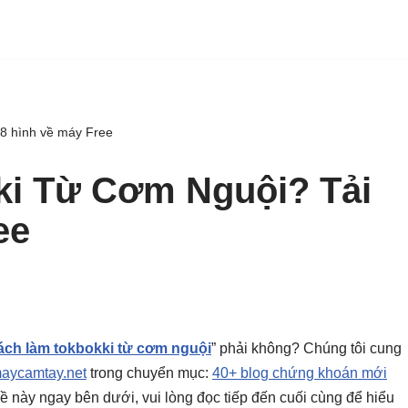
8 hình về máy Free
i Từ Cơm Nguội? Tải
ee
ách làm tokbokki từ cơm nguội
” phải không? Chúng tôi cung
aycamtay.net
trong chuyển mục:
40+ blog chứng khoán mới
ủ đề này ngay bên dưới, vui lòng đọc tiếp đến cuối cùng để hiểu