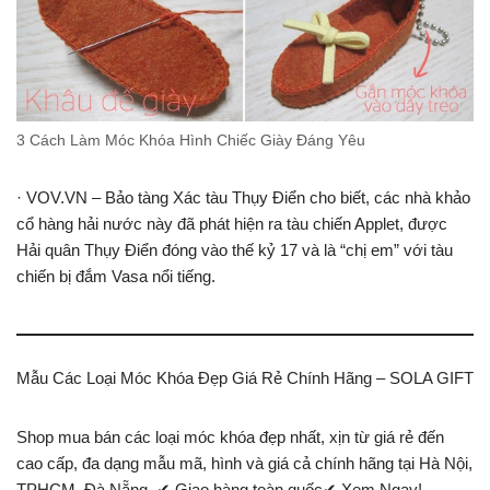
3 Cách Làm Móc Khóa Hình Chiếc Giày Đáng Yêu
· VOV.VN – Bảo tàng Xác tàu Thụy Điển cho biết, các nhà khảo
cổ hàng hải nước này đã phát hiện ra tàu chiến Applet, được
Hải quân Thụy Điển đóng vào thế kỷ 17 và là “chị em” với tàu
chiến bị đắm Vasa nổi tiếng.
Mẫu Các Loại Móc Khóa Đẹp Giá Rẻ Chính Hãng – SOLA GIFT
Shop mua bán các loại móc khóa đẹp nhất, xịn từ giá rẻ đến
cao cấp, đa dạng mẫu mã, hình và giá cả chính hãng tại Hà Nội,
TPHCM, Đà Nẵng. ✔ Giao hàng toàn quốc✔ Xem Ngay!