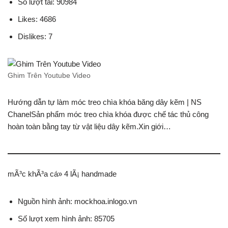
Số lượt tải: 90984
Likes: 4686
Dislikes: 7
Ghim Trên Youtube Video
Hướng dẫn tự làm móc treo chìa khóa băng dây kẽm | NS
ChanelSản phẩm móc treo chìa khóa được chế tác thủ công
hoàn toàn bằng tay từ vật liệu dây kẽm.Xin giới…
mÃ³c khÃ³a cá» 4 lÃ¡ handmade
Nguồn hình ảnh: mockhoa.inlogo.vn
Số lượt xem hình ảnh: 85705