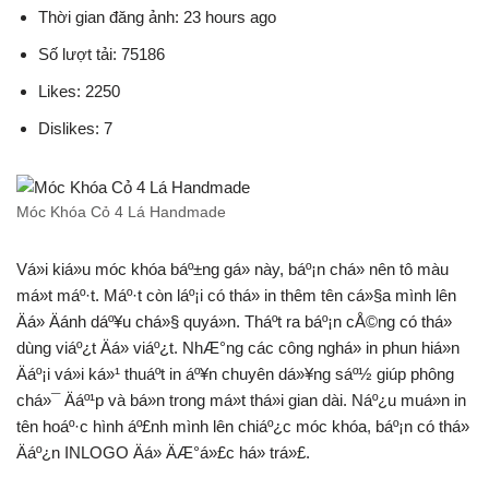
Thời gian đăng ảnh: 23 hours ago
Số lượt tải: 75186
Likes: 2250
Dislikes: 7
Móc Khóa Cỏ 4 Lá Handmade
Vá»i kiá»u móc khóa báº±ng gá» này, báº¡n chá» nên tô màu
má»t máº·t. Máº·t còn láº¡i có thá» in thêm tên cá»§a mình lên
Äá» Äánh dáº¥u chá»§ quyá»n. Tháº­t ra báº¡n cÅ©ng có thá»
dùng viáº¿t Äá» viáº¿t. NhÆ°ng các công nghá» in phun hiá»n
Äáº¡i vá»i ká»¹ thuáº­t in áº¥n chuyên dá»¥ng sáº½ giúp phông
chá»¯ Äáº¹p và bá»n trong má»t thá»i gian dài. Náº¿u muá»n in
tên hoáº·c hình áº£nh mình lên chiáº¿c móc khóa, báº¡n có thá»
Äáº¿n INLOGO Äá» ÄÆ°á»£c há» trá»£.