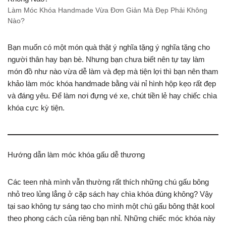
Làm Móc Khóa Handmade Vừa Đơn Giản Mà Đẹp Phải Không
Nào?
Bạn muốn có một món quà thật ý nghĩa tặng ý nghĩa tặng cho
người thân hay bạn bè. Nhưng bạn chưa biết nên tự tay làm
món đồ như nào vừa dễ làm và đẹp mà tiện lợi thì bạn nên tham
khảo làm móc khóa handmade bằng vài nỉ hình hộp kẹo rất đẹp
và đáng yêu. Để làm nơi đựng vé xe, chút tiền lẻ hay chiếc chìa
khóa cực kỳ tiện.
Hướng dẫn làm móc khóa gấu dễ thương
Các teen nhà mình vẫn thường rất thích những chú gấu bông
nhỏ treo lủng lẳng ở cặp sách hay chìa khóa đúng không? Vậy
tại sao không tự sáng tạo cho mình một chú gấu bông thật kool
theo phong cách của riêng bạn nhỉ. Những chiếc móc khóa này