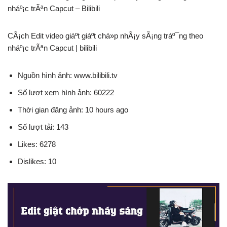
nháº¡c trÃªn Capcut – Bilibili
CÃ¡ch Edit video giáº­t giáº­t chá»p nhÃ¡y sÃ¡ng tráº¯ng theo
nháº¡c trÃªn Capcut | bilibili
Nguồn hình ảnh: www.bilibili.tv
Số lượt xem hình ảnh: 60222
Thời gian đăng ảnh: 10 hours ago
Số lượt tải: 143
Likes: 6278
Dislikes: 10