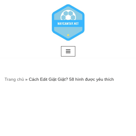
Chuyển
tới
nội
dung
Trang chủ
»
Cách Edit Giật Giật? 58 hình được yêu thích