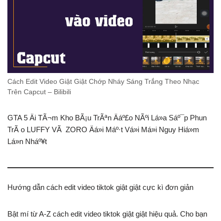
Cách Edit Video Giật Giật Chớp Nháy Sáng Trắng Theo Nhạc
Trên Capcut – Bilibili
GTA 5 Äi TÃ¬m Kho BÃ¡u TrÃªn Äáº£o NÃºi Lá»­a Sáº¯p Phun
TrÃ o LUFFY VÃ ZORO Äá»i Máº·t Vá»i Má»i Nguy Hiá»m
Lá»n Nháº¥t
Hướng dẫn cách edit video tiktok giật giật cực kì đơn giản
Bật mí từ A-Z cách edit video tiktok giật giật hiệu quả. Cho bạn