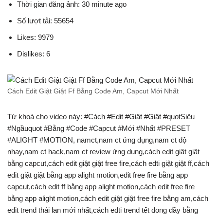
Thời gian đăng ảnh: 30 minute ago
Số lượt tải: 55654
Likes: 9979
Dislikes: 6
Cách Edit Giật Giật Ff Bằng Code Am, Capcut Mới Nhất
Từ khoá cho video này: #Cách #Edit #Giật #Giật #quotSiêu
#Ngầuquot #Bằng #Code #Capcut #Mới #Nhất #PRESET
#ALIGHT #MOTION, namct,nam ct ứng dụng,nam ct độ
nhạy,nam ct hack,nam ct review ứng dụng,cách edit giật giật
bằng capcut,cách edit giật giật free fire,cách edti giật giật ff,cách
edit giật giật bằng app alight motion,edit free fire bằng app
capcut,cách edit ff bằng app alight motion,cách edit free fire
bằng app alight motion,cách edit giật giật free fire bằng am,cách
edit trend thái lan mới nhất,cách edti trend tết đong đầy bằng