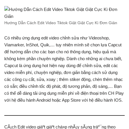
Hướng Dẫn Cách Edit Video Tiktok Giật Giật Cực Kì Đơn Giản
Có nhiều ứng dụng edit video chỉnh sửa như Videoshop,
Viamarker, InShot, Quik,… tuy nhiên mình sẽ chọn lựa Capcut
để hướng dẫn cho các bạn cho nó thông dụng, hiệu quả mà
không kém phần chuyên nghiệp. Dành cho những ai chưa biết,
Capcut là ứng dụng hot hiện nay dùng để chỉnh sửa, edit các
video miễn phí, chuyện nghiệp, đơn giản bằng cách sử dụng
các công cụ cắt, sửa, xoay ; thêm stiker động, chèn thêm nhạc
có sẵn; điều chỉnh tốc độ phát, độ tương phản, độ sáng,… Bạn
có thể dễ dàng tải ứng dụng miễn phí về điện thoại trên CH Play
với hệ điều hành Android hoặc App Store với hệ điều hành IOS.
CÃ¡ch Edit video giáº­t giáº­t chá»p nhÃ¡y sÃ¡ng tráº¯ng theo