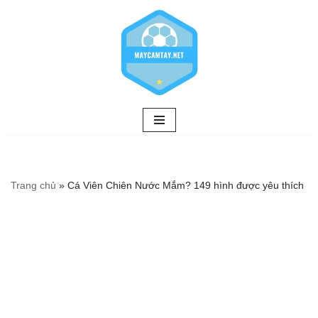
Chuyển
tới
nội
dung
Trang chủ
»
Cá Viên Chiên Nước Mắm? 149 hình được yêu thích