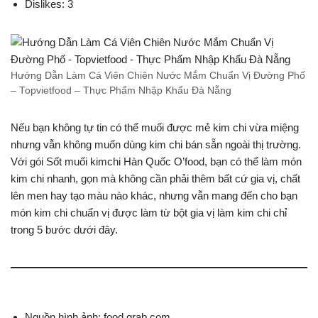
Dislikes: 3
Hướng Dẫn Làm Cá Viên Chiên Nước Mắm Chuẩn Vị Đường Phố
– Topvietfood – Thực Phẩm Nhập Khẩu Đà Nẵng
Nếu bạn không tự tin có thể muối được mẻ kim chi vừa miệng
nhưng vẫn không muốn dùng kim chi bán sẵn ngoài thị trường.
Với gói Sốt muối kimchi Hàn Quốc O’food, bạn có thể làm món
kim chi nhanh, gọn mà không cần phải thêm bất cứ gia vị, chất
lên men hay tạo màu nào khác, nhưng vẫn mang đến cho bạn
món kim chi chuẩn vị được làm từ bột gia vị làm kim chi chỉ
trong 5 bước dưới đây.
Nguồn hình ảnh: food.grab.com