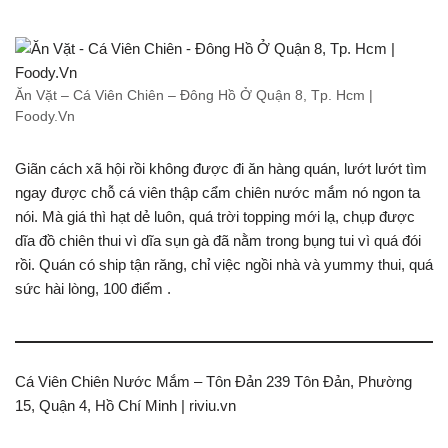
Ăn Vặt – Cá Viên Chiên – Đông Hồ Ở Quận 8, Tp. Hcm |
Foody.Vn
Giãn cách xã hội rồi không được đi ăn hàng quán, lướt lướt tìm
ngay được chỗ cá viên thập cẩm chiên nước mắm nó ngon ta
nói. Mà giá thì hạt dẻ luôn, quá trời topping mới lạ, chụp được
dĩa đồ chiên thui vì dĩa sụn gà đã nằm trong bụng tui vì quá đói
rồi. Quán có ship tận răng, chỉ việc ngồi nhà và yummy thui, quá
sức hài lòng, 100 điểm .
Cá Viên Chiên Nước Mắm – Tôn Đản 239 Tôn Đản, Phường
15, Quận 4, Hồ Chí Minh | riviu.vn