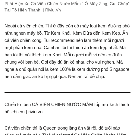
Phát Hiện Xe Cá Viên Chiên Nước Mắm “ Ờ Mây Zing, Gut Chóp”
Tại Tô Hiến Thành. | Riviu.Vn
Ngoài cá viên chiên. Thì ở đây còn có mấy loại kem đường phố
nữa nghen mấy bồ. Từ Kem Khói, Kèm Dừa đến Kem Kẹp. Ăn
cá viên chiên xong. Tui recommend nên làm thêm mỗi người
một phần kem nha. Cá nhân tôi thì thích ăn kem kẹp nhất. Mà
bạn tôi thì nói thích kem Khói. Mỗi người mỗi vị nên có đi ăn
chung với bạn bè. Gọi đầy đủ ăn ké nhau cho vui nghen. Mà
nghe a chủ quán nói là kem 100% là kem đường phố Singapore
nên cảm giác ăn ko bị ngọt quá. Nên ăn rất dễ chịu.
Chiến tới bến CÁ VIÊN CHIÊN NƯỚC MẮM tốp mỡ kích thích
hội chị em | riviu.vn
Cá viên chiên thì là Queen trong làng ăn vặt rồi, độ tuổi nào