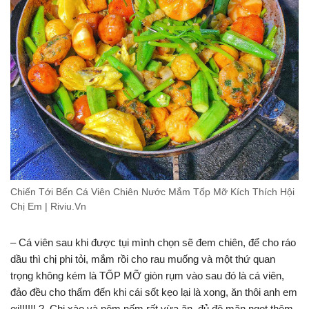
Chiến Tới Bến Cá Viên Chiên Nước Mắm Tốp Mỡ Kích Thích Hội
Chị Em | Riviu.Vn
– Cá viên sau khi được tụi mình chọn sẽ đem chiên, để cho ráo
dầu thì chị phi tỏi, mắm rồi cho rau muống và một thứ quan
trọng không kém là TỐP MỠ giòn rụm vào sau đó là cá viên,
đảo đều cho thấm đến khi cái sốt kẹo lại là xong, ăn thôi anh em
ơi!!!!!! ?. Chị xào và nêm nếm rất vừa ăn, đủ độ mặn ngọt thêm