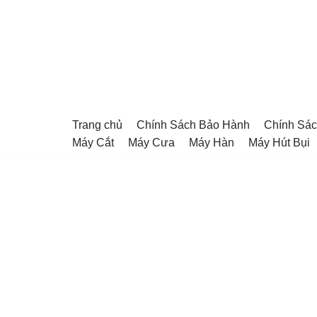
Chuyển
tới
nội
dung
Trang chủ
Chính Sách Bảo Hành
Chính Sác
Máy Cắt
Máy Cưa
Máy Hàn
Máy Hút Bụi