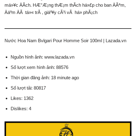
má»¥c ÄÃ­ch. HÆ°Æ¡ng thÆ¡m thÃ­ch há»£p cho ban ÄÃªm,
Äáº­m ÄÃ tá»« trÃ , giáº¥y cÃ³i vÃ há» phÃ¡ch
Nước Hoa Nam Bvlgari Pour Homme Soir 100ml | Lazada.vn
Nguồn hình ảnh: www.lazada.vn
Số lượt xem hình ảnh: 88576
Thời gian đăng ảnh: 18 minute ago
Số lượt tải: 80817
Likes: 1362
Dislikes: 4