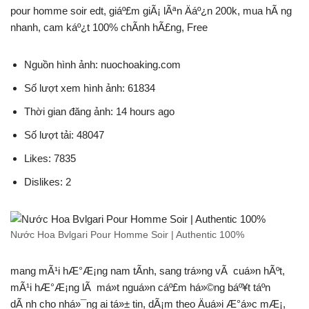
pour homme soir edt, giáº£m giÃ¡ lÃªn Äáº¿n 200k, mua hÃ ng
nhanh, cam káº¿t 100% chÃ­nh hÃ£ng, Free
Nguồn hình ảnh: nuochoaking.com
Số lượt xem hình ảnh: 61834
Thời gian đăng ảnh: 14 hours ago
Số lượt tải: 48047
Likes: 7835
Dislikes: 2
Nước Hoa Bvlgari Pour Homme Soir | Authentic 100%
mang mÃ¹i hÆ°Æ¡ng nam tÃ­nh, sang trá»ng vÃ cuá»n hÃºt,
mÃ¹i hÆ°Æ¡ng lÃ má»t nguá»n cáº£m há»©ng báº¥t táº­n
dÃ nh cho nhá»¯ng ai tá»± tin, dÃ¡m theo Äuá»i Æ°á»c mÆ¡,