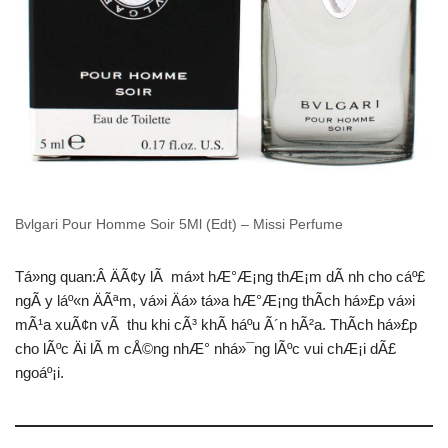
Bvlgari Pour Homme Soir 5Ml (Edt) – Missi Perfume
Tá»ng quan:Â ÄÃ¢y lÃ má»t hÆ°Æ¡ng thÆ¡m dÃ nh cho cáº£
ngÃ y láº«n ÄÃªm, vá»i Äá» tá»a hÆ°Æ¡ng thÃ­ch há»£p vá»i
mÃ¹a xuÃ¢n vÃ thu khi cÃ³ khÃ­ háº­u Ã´n hÃ²a. ThÃ­ch há»£p
cho lÃºc Äi lÃ m cÅ©ng nhÆ° nhá»¯ng lÃºc vui chÆ¡i dÃ£
ngoáº¡i.