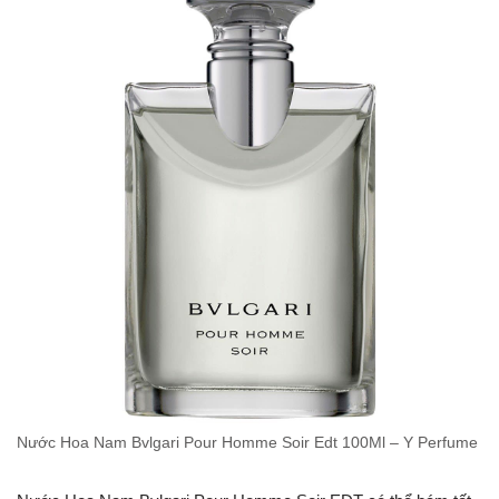
Nước Hoa Nam Bvlgari Pour Homme Soir Edt 100Ml – Y Perfume