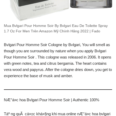
Mua Bvlgari Pour Homme Soir By Bvlgari Eau De Toilette Spray
1.7 Oz For Men Trên Amazon Mỹ Chính Hãng 2022 | Fado
Bvlgari Pour Homme Soir Cologne by Bvlgari, You will smell as
though you are surrounded by nature when you apply Bvlgari
Pour Homme Soir . This cologne was released in 2006. It opens
with green notes, tea and citrus bergamia. The heart contains
vera wood and papyrus. After the cologne dries down, you get to
experience the base of musk and amber.
NÆ°á»c hoa Bvlgari Pour Homme Soir | Authentic 100%
Táº·ng quÃ cá»±c khá»§ng khi mua online nÆ°á»c hoa bvlgari