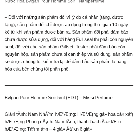
Nước Hoa Bvlgari Pour Homme Soir | Namperfume
– Đối với những sản phẩm đổi vì lý do cá nhân (tặng, được
tặng), sản phẩm đổi chỉ được áp dụng trong thời gian 10 ngày
kể từ khi sản phẩm được bán ra. Sản phẩm đổi phải đảm bảo
chưa được sửa dụng, đối với hàng Full seal thì phải còn nguyên
seal, đối với các sản phẩm Giftset, Tester phải đảm bảo còn
nguyên hộp, sản phẩm chưa bị can thiệp và sử dụng. sản phẩm
sẽ được chúng tôi kiểm tra lại để đảm bảo sản phẩm là hàng
hóa của bên chúng tôi phân phối.
Bvlgari Pour Homme Soir 5ml (EDT) – Missi Perfume
Giá»i tÃ­nh: Nam NhÃ³m hÆ°Æ¡ng: HÆ°Æ¡ng gá» hoa cá» xáº¡
hÆ°Æ¡ng Phong cÃ¡ch: Nam tÃ­nh, thanh lá»ch Äá» lÆ°u
hÆ°Æ¡ng: Táº¡m á»n – 4 giá» Äáº¿n 6 giá»