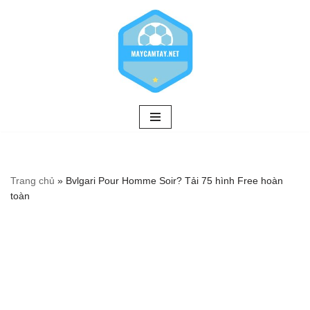
Chuyển
tới
nội
dung
Trang chủ
»
Bvlgari Pour Homme Soir? Tải 75 hình Free hoàn
toàn