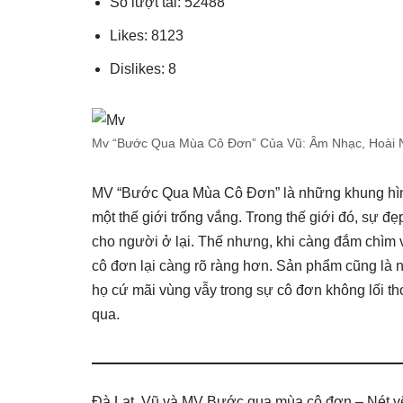
Số lượt tải: 52488
Likes: 8123
Dislikes: 8
Mv “Bước Qua Mùa Cô Đơn” Của Vũ: Âm Nhạc, Hoài N
MV “Bước Qua Mùa Cô Đơn” là những khung hình
một thế giới trống vắng. Trong thế giới đó, sự đ
cho người ở lại. Thế nhưng, khi càng đắm chìm 
cô đơn lại càng rõ ràng hơn. Sản phẩm cũng là n
họ cứ mãi vùng vẫy trong sự cô đơn không lối t
qua.
Đà Lạt, Vũ và MV Bước qua mùa cô đơn – Nét v