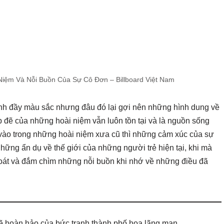
iệm Và Nỗi Buồn Của Sự Cô Đơn – Billboard Việt Nam
 đầy màu sắc nhưng đâu đó lại gợi nên những hình dung về
ẹp đẽ của những hoài niệm vẫn luôn tồn tại và là nguồn sống
vào trong những hoài niệm xưa cũ thì những cảm xúc của sự
hững ẩn dụ về thế giới của những người trẻ hiện tại, khi mà
hoát và đắm chìm những nỗi buồn khi nhớ về những điều đã
ẽ hoàn hảo của bức tranh thành phố hoa lãng mạn