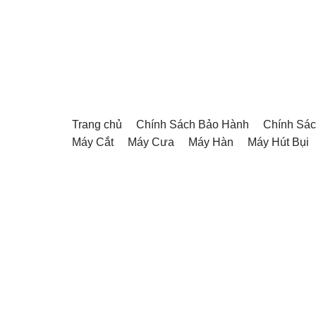
Chuyển
tới
nội
dung
Trang chủ
Chính Sách Bảo Hành
Chính Sác
Máy Cắt
Máy Cưa
Máy Hàn
Máy Hút Bụi