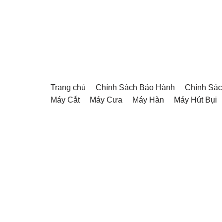
Chuyển
tới
nội
dung
Trang chủ
Chính Sách Bảo Hành
Chính Sác
Máy Cắt
Máy Cưa
Máy Hàn
Máy Hút Bụi