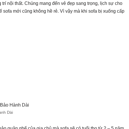
trí nội thất. Chúng mang đến vẻ đẹp sang trọng, lịch sự cho
 sofa mới cũng không hề rẻ. Vì vậy mà khi sofa bị xuống cấp
ành Dài
 bảo quản ghế của gia chủ mà sofa sẽ có tuổi thọ từ 2 – 5 năm.