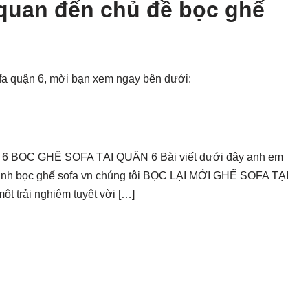
 quan đến chủ đề bọc ghế
fa quận 6, mời bạn xem ngay bên dưới:
ỌC GHẾ SOFA TẠI QUẬN 6 Bài viết dưới đây anh em
h ảnh bọc ghế sofa vn chúng tôi BỌC LẠI MỚI GHẾ SOFA TẠI
t trải nghiệm tuyệt vời […]