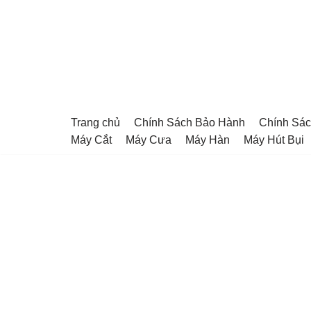
Chuyển
tới
nội
dung
Trang chủ
Chính Sách Bảo Hành
Chính Sác
Máy Cắt
Máy Cưa
Máy Hàn
Máy Hút Bụi