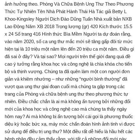
ảnh hưởng theo. Phòng Và Chữa Bệnh Ung Thư Theo Phương
Thức Tự Nhiên Tên Nhà Phát Hành Thái Hà Tác giả Betty L
Khoo-Kingsley Người Dịch Đào Dũng Tuấn Nhà xuất bản NXB
Lao Động Năm XB 2018 Trọng lượng (gr) 420 Kích thước 15.5
x 24 Số trang 416 Hình thức Bìa Mềm Người ta dự đoán rằng,
vào năm 2020, số ca ung thư mắc mới sẽ tăng gấp đôi từ mức
hiện tại là 10 triệu một năm lên đến 20 triệu ca một năm. Điều gì
đã sai ở đây? Và tại sao? Mọi người trên thế giới đang quá đề
cao ý tưởng rằng khoa học và công nghệ là chìa khóa cho tiến
bộ và thịnh vượng. Chúng ta đã quên làm một con người đơn
giản và khiêm nhường – như những “người bình thường” đã
vượt qua ung thư giai đoạn cuối mà chúng ta gặp trong các
trang của Phòng và chữa bệnh ung thư theo phương thức tự
nhiên. Điều chắc chắn là ai mà không ấn tượng bởi những đổi
mới của khoa học và công nghệ cao mà chúng ta thấy ngày
hôm nay? Ai mà không bị ấn tượng bởi cái gọi là phương thuốc
diệu kỳ hoặc bức xạ, máy móc chẩn đoán hình ảnh tinh vi được
sử dụng để điều trị ung thư? Một điều rất dễ hiểu là hầu hết các
bệnh nhân đều cảm thấy rằng, với tất cả những đổi mới này,