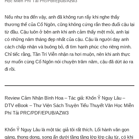
Học Miễn Phí Tải Prc/Pdf/Epub/Azw3
Nếu như tra đến vậy, anh đã không run rẩy khi nghe thấy
thương thế của Cố Ngôn, cũng không cứng rắn theo đuổi cậu lại
từ đầu. Cậu luôn ở bên anh khi anh cảm thấy mệt mỏi, anh lại
có những năm tháng đẹp nhất của cậu. Cậu là người dạy anh
cách chấp nhận và buông bỏ, đi tìm hạnh phúc cho riêng mình.
Chỉ tiếc rằng, Tần Trí Viễn nhận ra hơi muộn, nên khi anh thực
sự muốn cùng Cố Ngôn nói chuyện trăm năm, cậu đã dứt áo ra
đi rồi.
Review Cảm Nhận Bình Hoa – Tác giả: Khốn Ỷ Nguy Lâu –
DTV eBook – Thư Viện Sách Truyện Tiểu Thuyết Văn Học Miễn
Phí Tải PRC/PDF/EPUB/AZW3
Khốn Ỷ Nguy Lâu là một tác giả tôi rất thích. Lối hành văn gọn
gàng, thong dong, song ẩn dưới tầng tầng lớp lớp câu từ, có khi