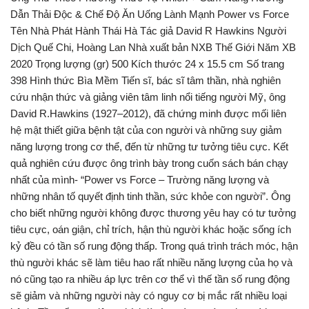
Dẫn Thải Độc & Chế Độ Ăn Uống Lành Mạnh Power vs Force
Tên Nhà Phát Hành Thái Hà Tác giả David R Hawkins Người
Dịch Quế Chi, Hoàng Lan Nhà xuất bản NXB Thế Giới Năm XB
2020 Trọng lượng (gr) 500 Kích thước 24 x 15.5 cm Số trang
398 Hình thức Bìa Mềm Tiến sĩ, bác sĩ tâm thần, nhà nghiên
cứu nhận thức và giảng viên tâm linh nổi tiếng người Mỹ, ông
David R.Hawkins (1927–2012), đã chứng minh được mối liên
hệ mật thiết giữa bệnh tật của con người và những suy giảm
năng lượng trong cơ thể, đến từ những tư tưởng tiêu cực. Kết
quả nghiên cứu được ông trình bày trong cuốn sách bán chạy
nhất của mình- “Power vs Force – Trường năng lượng và
những nhân tố quyết định tinh thần, sức khỏe con người”. Ông
cho biết những người không được thương yêu hay có tư tưởng
tiêu cực, oán giận, chỉ trích, hận thù người khác hoặc sống ích
kỷ đều có tần số rung động thấp. Trong quá trình trách móc, hận
thù người khác sẽ làm tiêu hao rất nhiều năng lượng của họ và
nó cũng tạo ra nhiều áp lực trên cơ thể vì thế tần số rung động
sẽ giảm và những người này có nguy cơ bị mắc rất nhiều loại