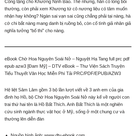
Công tặng cho Khương Nịnh Bảo. Thế nhưng, hắn có lòng bồi
thường, còn phải xem Khương tứ cô nương liệu có tâm muốn
nhận hay không? Ngàn sai vạn sai cũng chẳng phải tại nàng, hà
cớ chi bắt nàng mang danh bị ruồng bỏ, còn cố tình giả nhân giả
nghĩa tưởng “bố thí” cho nàng.
eBook Chờ Hoa Nguyên Soái Nở – Nguyệt Hạ Tang full prc pdf
epub azw3 [Đam Mỹ] – DTV eBook – Thư Viện Sách Truyện
Tiểu Thuyết Văn Học Miễn Phí Tải PRC/PDF/EPUB/AZW3
Hệ liệt Sâm Lâm gồm 3 bộ lần lượt viết về 3 anh em của gia
đình họ Hồ, bộ Chờ Hoa Nguyên Soái Nở này kể về người con
trai thứ hai tên là Hồ Bất Thích. Anh Bất Thích là một nghiên
cứu sinh ngành thực vật học ở Mỹ, sống ở một chung cư và
thường lên diễn đàn
Nguồn hình ảnh: www.dtv-ebook.com