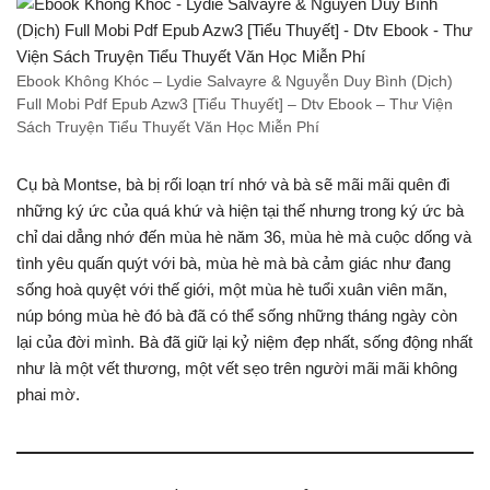
Ebook Không Khóc – Lydie Salvayre & Nguyễn Duy Bình (Dịch)
Full Mobi Pdf Epub Azw3 [Tiểu Thuyết] – Dtv Ebook – Thư Viện
Sách Truyện Tiểu Thuyết Văn Học Miễn Phí
Cụ bà Montse, bà bị rối loạn trí nhớ và bà sẽ mãi mãi quên đi
những ký ức của quá khứ và hiện tại thế nhưng trong ký ức bà
chỉ dai dẳng nhớ đến mùa hè năm 36, mùa hè mà cuộc dống và
tình yêu quấn quýt với bà, mùa hè mà bà cảm giác như đang
sống hoà quyệt với thế giới, một mùa hè tuổi xuân viên mãn,
núp bóng mùa hè đó bà đã có thể sống những tháng ngày còn
lại của đời mình. Bà đã giữ lại kỷ niệm đẹp nhất, sống động nhất
như là một vết thương, một vết sẹo trên người mãi mãi không
phai mờ.