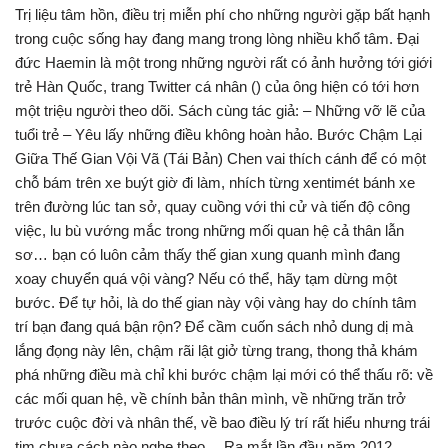
Trị liệu tâm hồn, điều trị miễn phí cho những người gặp bất hạnh
trong cuộc sống hay đang mang trong lòng nhiều khổ tâm. Đại
đức Haemin là một trong những người rất có ảnh hưởng tới giới
trẻ Hàn Quốc, trang Twitter cá nhân () của ông hiện có tới hơn
một triệu người theo dõi. Sách cùng tác giả: – Những vỡ lẽ của
tuổi trẻ – Yêu lấy những điều không hoàn hảo. Bước Chậm Lại
Giữa Thế Gian Vội Vã (Tái Bản) Chen vai thích cánh để có một
chỗ bám trên xe buýt giờ đi làm, nhích từng xentimét bánh xe
trên đường lúc tan sở, quay cuồng với thi cử và tiến độ công
việc, lu bù vướng mắc trong những mối quan hệ cả thân lẫn
sơ… bạn có luôn cảm thấy thế gian xung quanh mình đang
xoay chuyển quá vội vàng? Nếu có thể, hãy tạm dừng một
bước. Để tự hỏi, là do thế gian này vội vàng hay do chính tâm
trí bạn đang quá bận rộn? Để cầm cuốn sách nhỏ dung dị mà
lắng đọng này lên, chậm rãi lật giở từng trang, thong thả khám
phá những điều mà chỉ khi bước chậm lại mới có thể thấu rõ: về
các mối quan hệ, về chính bản thân mình, về những trăn trở
trước cuộc đời và nhân thế, về bao điều lý trí rất hiểu nhưng trái
tim chưa cách nào nghe theo… Ra mắt lần đầu năm 2012,