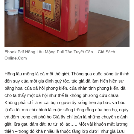
Ebook Pdf Hồng Lâu Mộng Full Tào Tuyết Cần – Giá Sách
Online.Com
Hồng lâu mộng là cả một thế giới. Thông qua cuộc sống từ thịnh
đến suy của một gia đình quý tộc, tác giả đã làm hiển hiện sự
băng hoại của xã hội phong kiến, của nhân tính phong kiến, đã
cho ta thấy một xã hội như thế là không phương cứu chữa!
Không phải chỉ là vì cái bọn người ấy sống trên áp bức và bóc
lộ địa tô, mà cái chính là cuộc sống trống rỗng của bọn họ, ngày
và đêm trong cái phủ họ Giả ấy chỉ toàn là những chuyện giành
giật, lừa gạt, dâm dật, tự tử, tội ác….. Một vài khuôn mặt lương
thiện – trong đó khá nhiều là thuộc tầng lớp dưới, như già Lưu,