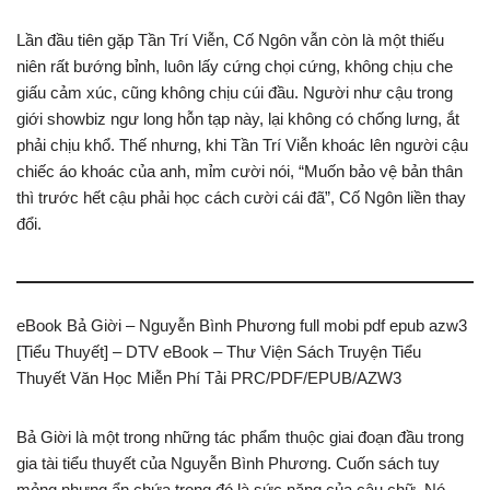
Lần đầu tiên gặp Tần Trí Viễn, Cố Ngôn vẫn còn là một thiếu
niên rất bướng bỉnh, luôn lấy cứng chọi cứng, không chịu che
giấu cảm xúc, cũng không chịu cúi đầu. Người như cậu trong
giới showbiz ngư long hỗn tạp này, lại không có chống lưng, ắt
phải chịu khổ. Thế nhưng, khi Tần Trí Viễn khoác lên người cậu
chiếc áo khoác của anh, mỉm cười nói, “Muốn bảo vệ bản thân
thì trước hết cậu phải học cách cười cái đã”, Cố Ngôn liền thay
đổi.
eBook Bả Giời – Nguyễn Bình Phương full mobi pdf epub azw3
[Tiểu Thuyết] – DTV eBook – Thư Viện Sách Truyện Tiểu
Thuyết Văn Học Miễn Phí Tải PRC/PDF/EPUB/AZW3
Bả Giời là một trong những tác phẩm thuộc giai đoạn đầu trong
gia tài tiểu thuyết của Nguyễn Bình Phương. Cuốn sách tuy
mỏng nhưng ẩn chứa trong đó là sức nặng của câu chữ. Nó