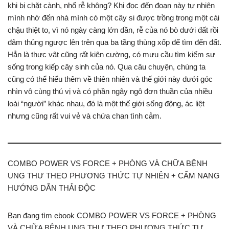
khi bị chặt cành, nhổ rễ không? Khi đọc đến đoạn này tự nhiên
mình nhớ đến nhà mình có một cây si được trồng trong một cái
chậu thiệt to, vì nó ngày càng lớn dần, rễ của nó bò dưới đất rồi
đâm thủng ngược lên trên qua ba tầng thùng xốp để tìm đến đất.
Hẳn là thực vật cũng rất kiên cường, có mưu cầu tìm kiếm sự
sống trong kiếp cây sinh của nó. Qua câu chuyện, chúng ta
cũng có thể hiểu thêm về thiên nhiên và thế giới này dưới góc
nhìn vô cùng thú vị và có phần ngây ngô đơn thuần của nhiều
loài “người” khác nhau, đó là một thế giới sống động, ác liệt
nhưng cũng rất vui vẻ và chứa chan tình cảm.
COMBO POWER VS FORCE + PHÒNG VÀ CHỮA BỆNH
UNG THƯ THEO PHƯƠNG THỨC TỰ NHIÊN + CẨM NANG
HƯỚNG DẪN THẢI ĐỘC
Bạn đang tìm ebook COMBO POWER VS FORCE + PHÒNG
VÀ CHỮA BỆNH UNG THƯ THEO PHƯƠNG THỨC TỰ