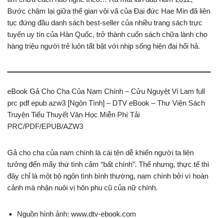
Bước chậm lại giữa thế gian vội vã của Đại đức Hae Min đã liên
tục đứng đầu danh sách best-seller của nhiều trang sách trực
tuyến uy tín của Hàn Quốc, trở thành cuốn sách chữa lành cho
hàng triệu người trẻ luôn tất bật với nhịp sống hiện đại hối hả.
eBook Gả Cho Cha Của Nam Chính – Cửu Nguyệt Vi Lam full
prc pdf epub azw3 [Ngôn Tình] – DTV eBook – Thư Viện Sách
Truyện Tiểu Thuyết Văn Học Miễn Phí Tải
PRC/PDF/EPUB/AZW3
Gả cho cha của nam chính là cái tên dễ khiến người ta liên
tưởng đến mấy thứ tình cảm “bất chính”. Thế nhưng, thực tế thì
đây chỉ là một bộ ngôn tình bình thường, nam chính bởi vì hoàn
cảnh mà nhận nuôi vị hôn phu cũ của nữ chính.
Nguồn hình ảnh: www.dtv-ebook.com