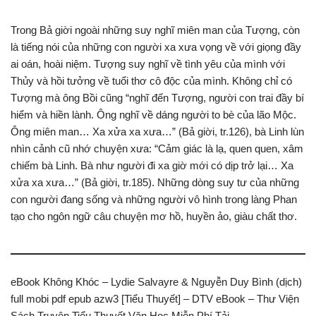
Trong Bả giời ngoài những suy nghĩ miên man của Tượng, còn
là tiếng nói của những con người xa xưa vọng về với giọng đầy
ai oán, hoài niệm. Tượng suy nghĩ về tình yêu của mình với
Thủy và hồi tưởng về tuổi thơ cô độc của mình. Không chỉ có
Tượng mà ông Bồi cũng “nghĩ đến Tượng, người con trai đầy bí
hiểm và hiền lành. Ông nghĩ về dáng người to bè của lão Mộc.
Ông miên man… Xa xửa xa xưa…” (Bả giời, tr.126), bà Linh lùn
nhìn cảnh cũ nhớ chuyện xưa: “Cảm giác là lạ, quen quen, xâm
chiếm bà Linh. Bà như người đi xa giờ mới có dịp trở lại… Xa
xửa xa xưa…” (Bả giời, tr.185). Những dòng suy tư của những
con người đang sống và những người vô hình trong làng Phan
tạo cho ngôn ngữ câu chuyện mơ hồ, huyền ảo, giàu chất thơ.
eBook Không Khóc – Lydie Salvayre & Nguyễn Duy Bình (dịch)
full mobi pdf epub azw3 [Tiểu Thuyết] – DTV eBook – Thư Viện
Sách Truyện Tiểu Thuyết Văn Học Miễn Phí Tải