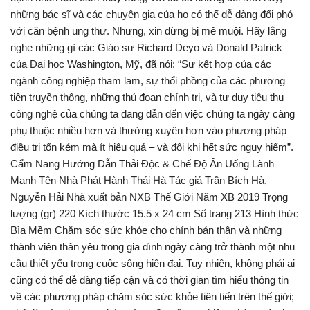
những bác sĩ và các chuyên gia của họ có thể dễ dàng đối phó
với căn bệnh ung thư. Nhưng, xin đừng bị mê muội. Hãy lắng
nghe những gì các Giáo sư Richard Deyo và Donald Patrick
của Đại học Washington, Mỹ, đã nói: “Sự kết hợp của các
ngành công nghiệp tham lam, sự thổi phồng của các phương
tiện truyền thông, những thủ đoạn chính trị, và tư duy tiêu thụ
công nghệ của chúng ta đang dẫn đến việc chúng ta ngày càng
phụ thuộc nhiều hơn và thường xuyên hơn vào phương pháp
điều trị tốn kém mà ít hiệu quả – và đôi khi hết sức nguy hiểm”.
Cẩm Nang Hướng Dẫn Thải Độc & Chế Độ Ăn Uống Lành
Mạnh Tên Nhà Phát Hành Thái Hà Tác giả Trần Bích Hà,
Nguyễn Hải Nhà xuất bản NXB Thế Giới Năm XB 2019 Trọng
lượng (gr) 220 Kích thước 15.5 x 24 cm Số trang 213 Hình thức
Bìa Mềm Chăm sóc sức khỏe cho chính bản thân và những
thành viên thân yêu trong gia đình ngày càng trở thành một nhu
cầu thiết yếu trong cuộc sống hiện đại. Tuy nhiên, không phải ai
cũng có thể dễ dàng tiếp cận và có thời gian tìm hiểu thông tin
về các phương pháp chăm sóc sức khỏe tiên tiến trên thế giới;