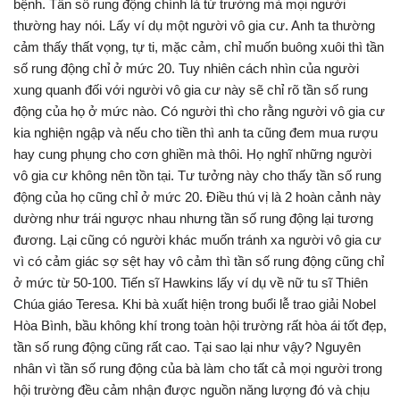
bệnh. Tần số rung động chính là từ trường mà mọi người
thường hay nói. Lấy ví dụ một người vô gia cư. Anh ta thường
cảm thấy thất vọng, tự ti, mặc cảm, chỉ muốn buông xuôi thì tần
số rung động chỉ ở mức 20. Tuy nhiên cách nhìn của người
xung quanh đối với người vô gia cư này sẽ chỉ rõ tần số rung
động của họ ở mức nào. Có người thì cho rằng người vô gia cư
kia nghiện ngập và nếu cho tiền thì anh ta cũng đem mua rượu
hay cung phụng cho cơn ghiền mà thôi. Họ nghĩ những người
vô gia cư không nên tồn tại. Tư tưởng này cho thấy tần số rung
động của họ cũng chỉ ở mức 20. Điều thú vị là 2 hoàn cảnh này
dường như trái ngược nhau nhưng tần số rung động lại tương
đương. Lại cũng có người khác muốn tránh xa người vô gia cư
vì có cảm giác sợ sệt hay vô cảm thì tần số rung động cũng chỉ
ở mức từ 50-100. Tiến sĩ Hawkins lấy ví dụ về nữ tu sĩ Thiên
Chúa giáo Teresa. Khi bà xuất hiện trong buổi lễ trao giải Nobel
Hòa Bình, bầu không khí trong toàn hội trường rất hòa ái tốt đẹp,
tần số rung động cũng rất cao. Tại sao lại như vậy? Nguyên
nhân vì tần số rung động của bà làm cho tất cả mọi người trong
hội trường đều cảm nhận được nguồn năng lượng đó và chịu