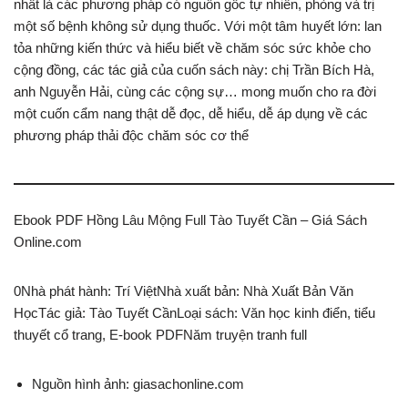
nhất là các phương pháp có nguồn gốc tự nhiên, phòng và trị
một số bệnh không sử dụng thuốc. Với một tâm huyết lớn: lan
tỏa những kiến thức và hiểu biết về chăm sóc sức khỏe cho
cộng đồng, các tác giả của cuốn sách này: chị Trần Bích Hà,
anh Nguyễn Hải, cùng các cộng sự… mong muốn cho ra đời
một cuốn cẩm nang thật dễ đọc, dễ hiểu, dễ áp dụng về các
phương pháp thải độc chăm sóc cơ thể
Ebook PDF Hồng Lâu Mộng Full Tào Tuyết Cần – Giá Sách
Online.com
0Nhà phát hành: Trí ViệtNhà xuất bản: Nhà Xuất Bản Văn
HọcTác giả: Tào Tuyết CầnLoại sách: Văn học kinh điển, tiểu
thuyết cổ trang, E-book PDFNăm truyện tranh full
Nguồn hình ảnh: giasachonline.com