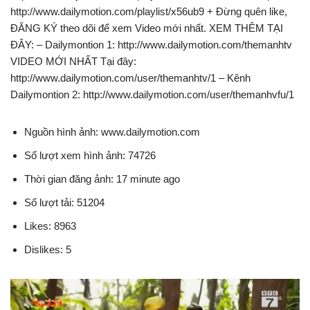
http://www.dailymotion.com/playlist/x56ub9 + Đừng quên like,
ĐĂNG KÝ theo dõi để xem Video mới nhất. XEM THÊM TẠI
ĐÂY: – Dailymontion 1: http://www.dailymotion.com/themanhtv
VIDEO MỚI NHẤT Tại đây:
http://www.dailymotion.com/user/themanhtv/1 – Kênh
Dailymontion 2: http://www.dailymotion.com/user/themanhvfu/1
Nguồn hình ảnh: www.dailymotion.com
Số lượt xem hình ảnh: 74726
Thời gian đăng ảnh: 17 minute ago
Số lượt tải: 51204
Likes: 8963
Dislikes: 5