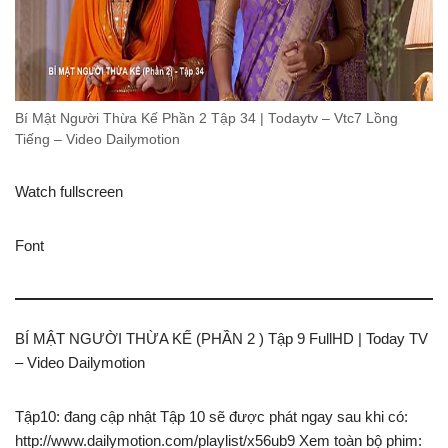
Bí Mật Người Thừa Kế Phần 2 Tập 34 | Todaytv – Vtc7 Lồng
Tiếng – Video Dailymotion
Watch fullscreen
Font
BÍ MẬT NGƯỜI THỪA KẾ (PHẦN 2 ) Tập 9 FullHD | Today TV
– Video Dailymotion
Tập10: đang cập nhật Tập 10 sẽ được phát ngay sau khi có:
http://www.dailymotion.com/playlist/x56ub9 Xem toàn bộ phim: