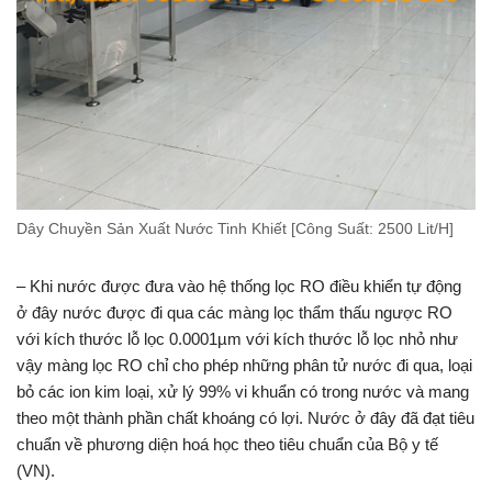
Dây Chuyền Sản Xuất Nước Tinh Khiết [Công Suất: 2500 Lit/H]
– Khi nước được đưa vào hệ thống lọc RO điều khiển tự động
ở đây nước được đi qua các màng lọc thẩm thấu ngược RO
với kích thước lỗ lọc 0.0001µm với kích thước lỗ lọc nhỏ như
vậy màng lọc RO chỉ cho phép những phân tử nước đi qua, loại
bỏ các ion kim loại, xử lý 99% vi khuẩn có trong nước và mang
theo một thành phần chất khoáng có lợi. Nước ở đây đã đạt tiêu
chuẩn về phương diện hoá học theo tiêu chuẩn của Bộ y tế
(VN).