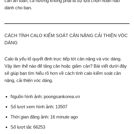
cân an toàn, cá nướng không phải là sự lựa chọn hoàn hảo
dành cho bạn.
CÁCH TÍNH CALO KIỂM SOÁT CÂN NẶNG CẢI THIỆN VÓC
DÁNG
Calo là yếu tố quyết định trực tiếp tới cân nặng và vóc dáng.
Vậy làm thế nào để tăng cân hoặc giảm cân? Bài viết dưới đây
sẽ giúp bạn tìm hiểu rõ hơn về cách tính calo kiểm soát cân
nặng, cải thiện vóc dáng.
Nguồn hình ảnh: poongsankorea.vn
Số lượt xem hình ảnh: 13507
Thời gian đăng ảnh: 16 minute ago
Số lượt tải: 66253