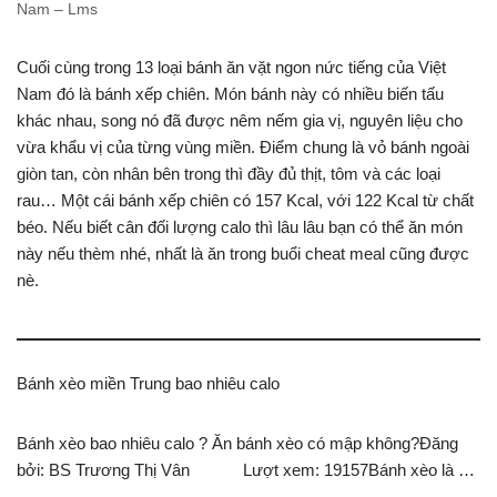
Nam – Lms
Cuối cùng trong 13 loại bánh ăn vặt ngon nức tiếng của Việt
Nam đó là bánh xếp chiên. Món bánh này có nhiều biến tấu
khác nhau, song nó đã được nêm nếm gia vị, nguyên liệu cho
vừa khẩu vị của từng vùng miền. Điểm chung là vỏ bánh ngoài
giòn tan, còn nhân bên trong thì đầy đủ thịt, tôm và các loại
rau… Một cái bánh xếp chiên có 157 Kcal, với 122 Kcal từ chất
béo. Nếu biết cân đối lượng calo thì lâu lâu bạn có thể ăn món
này nếu thèm nhé, nhất là ăn trong buổi cheat meal cũng được
nè.
Bánh xèo miền Trung bao nhiêu calo
Bánh xèo bao nhiêu calo ? Ăn bánh xèo có mập không?Đăng
bởi: BS Trương Thị Vân Lượt xem: 19157Bánh xèo là …