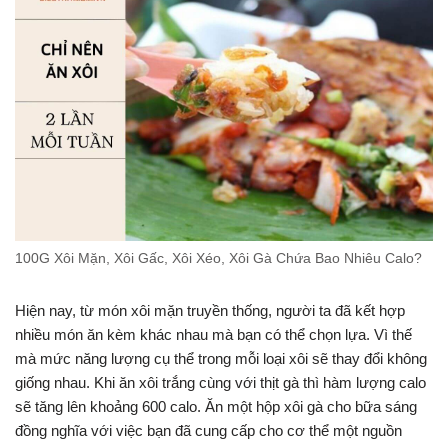
100G Xôi Mặn, Xôi Gấc, Xôi Xéo, Xôi Gà Chứa Bao Nhiêu Calo?
Hiện nay, từ món xôi mặn truyền thống, người ta đã kết hợp
nhiều món ăn kèm khác nhau mà bạn có thể chọn lựa. Vì thế
mà mức năng lượng cụ thể trong mỗi loại xôi sẽ thay đổi không
giống nhau. Khi ăn xôi trắng cùng với thịt gà thì hàm lượng calo
sẽ tăng lên khoảng 600 calo. Ăn một hộp xôi gà cho bữa sáng
đồng nghĩa với việc bạn đã cung cấp cho cơ thể một nguồn