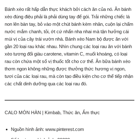
Bánh xèo rất hấp dẫn thực khách bởi cách ăn của nó. Ăn bánh
xèo đúng điệu phải là phải dùng tay để gói. Trải những chiếc lá
non lên bàn tay, bỏ vào một chút bánh kèm nhân, cuộn lại chấm
nước mắm chanh, tỏi, ớt cứ nhẩn nha nhai mà tận hưởng cái
mùi vị của cây trái vườn nhà. Bánh xèo Nam bộ được ăn với
gần 20 loại rau khác nhau. Nhìn chung các loại rau ăn với bánh
xèo tương đối giàu carotene, vitamin C, muối khoáng, có loại
rau còn chứa một số vị thuốc tốt cho cơ thể. Ăn bữa bánh xèo
thơm ngon không những được thưởng thức hương vị ngon,
tươi của các loại rau, mà còn tạo điều kiện cho cơ thể tiếp nhận
các chất dinh dưỡng qua các loại rau đó.
CALO MÓN HÀN | Kimbab, Thức ăn, Ẩm thực
Nguồn hình ảnh: www.pinterest.com