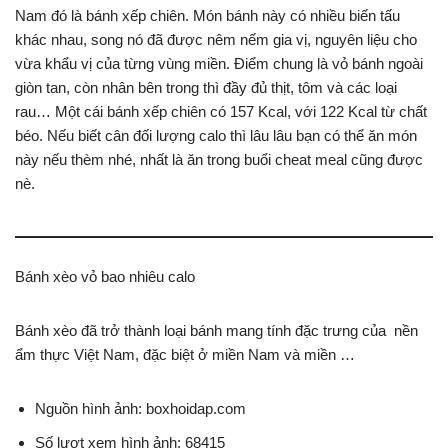
Nam đó là bánh xếp chiên. Món bánh này có nhiều biến tấu
khác nhau, song nó đã được nêm nếm gia vị, nguyên liệu cho
vừa khẩu vị của từng vùng miền. Điểm chung là vỏ bánh ngoài
giòn tan, còn nhân bên trong thì đầy đủ thịt, tôm và các loại
rau… Một cái bánh xếp chiên có 157 Kcal, với 122 Kcal từ chất
béo. Nếu biết cân đối lượng calo thì lâu lâu bạn có thể ăn món
này nếu thèm nhé, nhất là ăn trong buổi cheat meal cũng được
nè.
Bánh xèo vỏ bao nhiêu calo
Bánh xèo đã trở thành loại bánh mang tính đặc trưng của nền
ẩm thực Việt Nam, đặc biệt ở miền Nam và miền …
Nguồn hình ảnh: boxhoidap.com
Số lượt xem hình ảnh: 68415