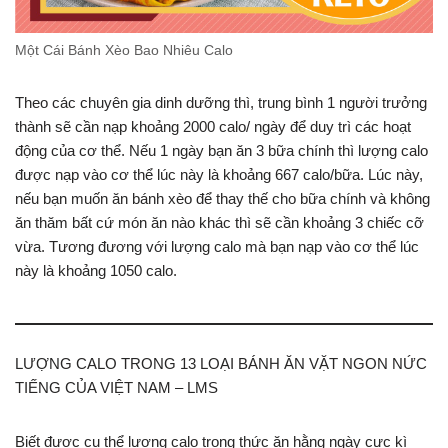
Một Cái Bánh Xèo Bao Nhiêu Calo
Theo các chuyên gia dinh dưỡng thì, trung bình 1 người trưởng
thành sẽ cần nạp khoảng 2000 calo/ ngày để duy trì các hoạt
động của cơ thể. Nếu 1 ngày bạn ăn 3 bữa chính thì lượng calo
được nạp vào cơ thể lúc này là khoảng 667 calo/bữa. Lúc này,
nếu bạn muốn ăn bánh xèo để thay thế cho bữa chính và không
ăn thăm bất cứ món ăn nào khác thì sẽ cần khoảng 3 chiếc cỡ
vừa. Tương đương với lượng calo mà bạn nạp vào cơ thể lúc
này là khoảng 1050 calo.
LƯỢNG CALO TRONG 13 LOẠI BÁNH ĂN VẶT NGON NỨC
TIẾNG CỦA VIỆT NAM – LMS
Biết được cụ thể lượng calo trong thức ăn hằng ngày cực kì