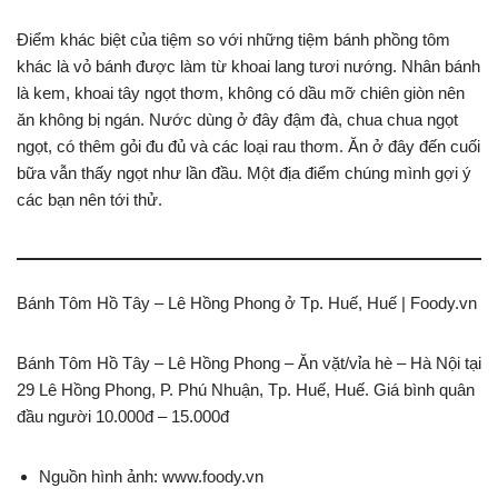
Điểm khác biệt của tiệm so với những tiệm bánh phồng tôm
khác là vỏ bánh được làm từ khoai lang tươi nướng. Nhân bánh
là kem, khoai tây ngọt thơm, không có dầu mỡ chiên giòn nên
ăn không bị ngán. Nước dùng ở đây đậm đà, chua chua ngọt
ngọt, có thêm gỏi đu đủ và các loại rau thơm. Ăn ở đây đến cuối
bữa vẫn thấy ngọt như lần đầu. Một địa điểm chúng mình gợi ý
các bạn nên tới thử.
Bánh Tôm Hồ Tây – Lê Hồng Phong ở Tp. Huế, Huế | Foody.vn
Bánh Tôm Hồ Tây – Lê Hồng Phong – Ăn vặt/vỉa hè – Hà Nội tại
29 Lê Hồng Phong, P. Phú Nhuận, Tp. Huế, Huế. Giá bình quân
đầu người 10.000đ – 15.000đ
Nguồn hình ảnh: www.foody.vn