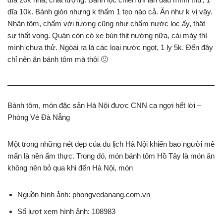
dĩa 10k. Bánh giòn nhưng k thấm 1 tẹo nào cả. Ăn như k vị vậy.
Nhân tôm, chấm với tương cũng như chấm nước lọc ấy, thật
sự thất vọng. Quán còn có xe bún thịt nướng nữa, cái mày thì
mình chưa thử. Ngòai ra là các loại nước ngọt, 1 ly 5k. Đến đây
chỉ nên ăn bánh tôm mà thôi 🙂
Bánh tôm, món đặc sản Hà Nội được CNN ca ngợi hết lời –
Phòng Vé Đà Nẵng
Một trong những nét đẹp của du lịch Hà Nội khiến bao người mê
mẩn là nền ẩm thực. Trong đó, món bánh tôm Hồ Tây là món ăn
không nên bỏ qua khi đến Hà Nội, món
Nguồn hình ảnh: phongvedanang.com.vn
Số lượt xem hình ảnh: 108983