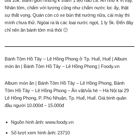
dĩa 10k. Bánh giòn nhưng k thấm 1 tẹo nào cả. Ăn như k vị vậy.
Nhân tôm, chấm với tương cũng như chấm nước lọc ấy, thật
sự thất vọng. Quán còn có xe bún thịt nướng nữa, cái mày thì
mình chưa thử. Ngòai ra là các loại nước ngọt, 1 ly 5k. Đến đây
chỉ nên ăn bánh tôm mà thôi 🙂
Bánh Tôm Hồ Tây – Lê Hồng Phong ở Tp. Huế, Huế | Album
món ăn | Bánh Tôm Hồ Tây – Lê Hồng Phong | Foody.vn
Album món ăn | Bánh Tôm Hồ Tây – Lê Hồng Phong, Bánh
Tôm Hồ Tây – Lê Hồng Phong – Ăn vặt/vỉa hè – Hà Nội tại 29
Lê Hồng Phong, P. Phú Nhuận, Tp. Huế, Huế. Giá bình quân
đầu người 10.000đ – 15.000đ
Nguồn hình ảnh: www.foody.vn
Số lượt xem hình ảnh: 23710