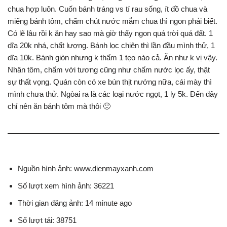
chua hợp luôn. Cuốn bánh tráng vs tí rau sống, ít đồ chua và
miếng bánh tôm, chấm chút nước mắm chua thì ngon phải biết.
Có lẽ lâu rồi k ăn hay sao mà giờ thấy ngon quá trời quá đất. 1
dĩa 20k nhá, chất lượng. Bánh lọc chiên thì lần đầu mình thử, 1
dĩa 10k. Bánh giòn nhưng k thấm 1 tẹo nào cả. Ăn như k vị vậy.
Nhân tôm, chấm với tương cũng như chấm nước lọc ấy, thật
sự thất vọng. Quán còn có xe bún thịt nướng nữa, cái mày thì
mình chưa thử. Ngòai ra là các loại nước ngọt, 1 ly 5k. Đến đây
chỉ nên ăn bánh tôm mà thôi 🙂
Nguồn hình ảnh: www.dienmayxanh.com
Số lượt xem hình ảnh: 36221
Thời gian đăng ảnh: 14 minute ago
Số lượt tải: 38751