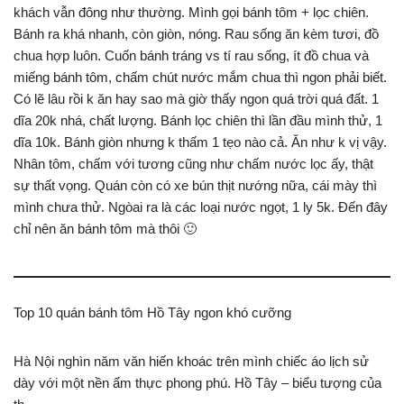
khách vẫn đông như thường. Mình gọi bánh tôm + lọc chiên.
Bánh ra khá nhanh, còn giòn, nóng. Rau sống ăn kèm tươi, đồ
chua hợp luôn. Cuốn bánh tráng vs tí rau sống, ít đồ chua và
miếng bánh tôm, chấm chút nước mắm chua thì ngon phải biết.
Có lẽ lâu rồi k ăn hay sao mà giờ thấy ngon quá trời quá đất. 1
dĩa 20k nhá, chất lượng. Bánh lọc chiên thì lần đầu mình thử, 1
dĩa 10k. Bánh giòn nhưng k thấm 1 tẹo nào cả. Ăn như k vị vậy.
Nhân tôm, chấm với tương cũng như chấm nước lọc ấy, thật
sự thất vọng. Quán còn có xe bún thịt nướng nữa, cái mày thì
mình chưa thử. Ngòai ra là các loại nước ngọt, 1 ly 5k. Đến đây
chỉ nên ăn bánh tôm mà thôi 🙂
Top 10 quán bánh tôm Hồ Tây ngon khó cưỡng
Hà Nội nghìn năm văn hiến khoác trên mình chiếc áo lịch sử
dày với một nền ẩm thực phong phú. Hồ Tây – biểu tượng của