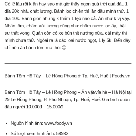
Có lẽ lâu rồi k ăn hay sao mà giờ thấy ngon quá trời quá đất. 1
dĩa 20k nhá, chất lượng. Bánh lọc chiên thì lần đầu mình thử, 1
dĩa 10k. Bánh giòn nhưng k thấm 1 tẹo nào cả. Ăn như k vị vậy.
Nhân tôm, chấm với tương cũng như chấm nước lọc ấy, thật
sự thất vọng. Quán còn có xe bún thịt nướng nữa, cái mày thì
mình chưa thử. Ngòai ra là các loại nước ngọt, 1 ly 5k. Đến đây
chỉ nên ăn bánh tôm mà thôi 🙂
Bánh Tôm Hồ Tây – Lê Hồng Phong ở Tp. Huế, Huế | Foody.vn
Bánh Tôm Hồ Tây – Lê Hồng Phong – Ăn vặt/vỉa hè – Hà Nội tại
29 Lê Hồng Phong, P. Phú Nhuận, Tp. Huế, Huế. Giá bình quân
đầu người 10.000đ – 15.000đ
Nguồn hình ảnh: www.foody.vn
Số lượt xem hình ảnh: 58932