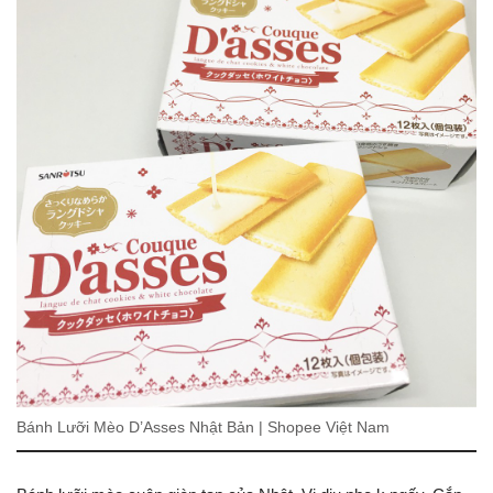
Bánh Lưỡi Mèo D’Asses Nhật Bản | Shopee Việt Nam