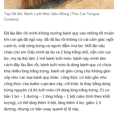
Tạp Dề Đỏ: Bánh Lưỡi Mèo Siêu Mỏng (Thin Cat Tongue
Cookies)
Đã lâu lắm rồi mình không nướng bánh quy vào những tối muộn
khi con gái đã ngủ say. đã rất lâu rồi không có cái cảm giác ngồi
canh lò, mặt nóng bừng và người đẫm mùi bơ. Mỗi lần nấu
cháo cho em Gấu mình lại dư ra 2 lòng trắng nhỏ, sẵn còn cục
bơ, mẹ lại thử làm 1 mẻ bánh lưỡi mèo. bánh này mình làm
cách đây lâu lắm rồi, bánh lưỡi mèo là dòng bánh quy có chứa
khá nhiều lòng trắng trứng, bánh sẽ giòn cứng chứ không giòn
xốp như các loại bánh quy khác. công thức cơ bản gần như
công thức của butter cupcake vậy, chỉ khác là thay bằng dùng
trứng nguyên cả thì lưỡi mèo chỉ dùng lòng trắng trứng. Ct cơ
bản 1 bơ – 1 đường – 1 lòng trắng – 1 bột cake (tính theo khối
lượng), có thể tăng thêm ít bột, tăng thêm ít bơ, giảm 1 ít
đường, nhưng cơ bản xoay quanh tỷ lệ này.