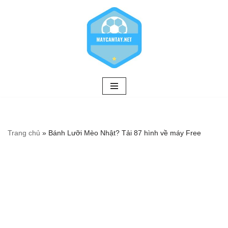
Chuyển
tới
nội
dung
Trang chủ
»
Bánh Lưỡi Mèo Nhật? Tải 87 hình về máy Free