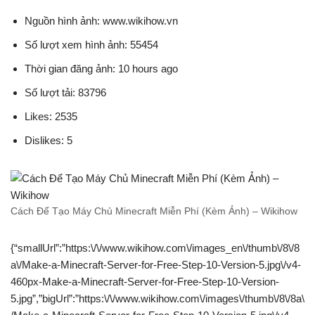
Nguồn hình ảnh: www.wikihow.vn
Số lượt xem hình ảnh: 55454
Thời gian đăng ảnh: 10 hours ago
Số lượt tải: 83796
Likes: 2535
Dislikes: 5
Cách Để Tạo Máy Chủ Minecraft Miễn Phí (Kèm Ảnh) – Wikihow
{“smallUrl”:”https:\/\/www.wikihow.com\/images_en\/thumb\/8\/8
a\/Make-a-Minecraft-Server-for-Free-Step-10-Version-5.jpg\/v4-
460px-Make-a-Minecraft-Server-for-Free-Step-10-Version-
5.jpg”,”bigUrl”:”https:\/\/www.wikihow.com\/images\/thumb\/8\/8a\