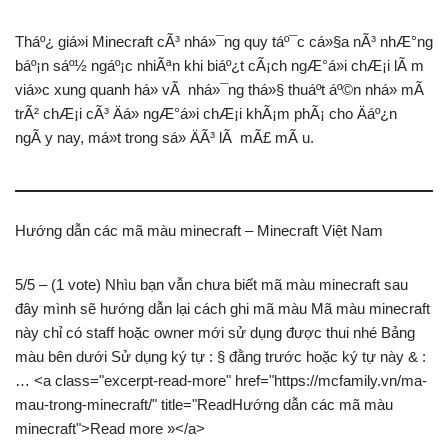
Tháº¿ giá»i Minecraft cÃ³ nhá»¯ng quy táº¯c cá»§a nÃ³ nhÆ°ng
báº¡n sáº½ ngáº¡c nhiÃªn khi biáº¿t cÃ¡ch ngÆ°á»i chÆ¡i lÃ m
viá»c xung quanh há» vÃ nhá»¯ng thá»§ thuáº­t áº©n nhá» mÃ
trÃ² chÆ¡i cÃ³ Äá» ngÆ°á»i chÆ¡i khÃ¡m phÃ¡ cho Äáº¿n
ngÃ y nay, má»t trong sá» ÄÃ³ lÃ mÃ£ mÃ u.
Hướng dẫn các mã màu minecraft – Minecraft Việt Nam
5/5 – (1 vote) Nhìu bạn vẫn chưa biết mã màu minecraft sau
đây mình sẽ hướng dẫn lại cách ghi mã màu Mã màu minecraft
này chỉ có staff hoặc owner mới sử dụng được thui nhé Bảng
màu bên dưới Sử dụng ký tự : § đằng trước hoặc ký tự này & :
… <a class="excerpt-read-more" href="https://mcfamily.vn/ma-
mau-trong-minecraft/" title="ReadHướng dẫn các mã màu
minecraft">Read more »</a>