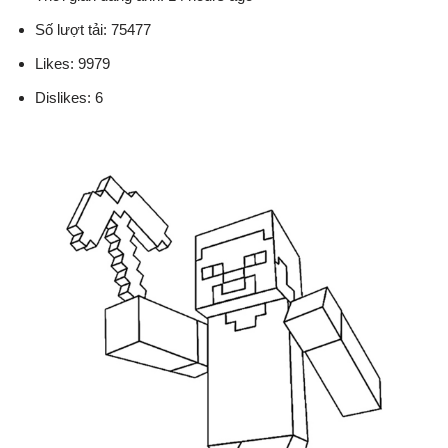
Số lượt tải: 75477
Likes: 9979
Dislikes: 6