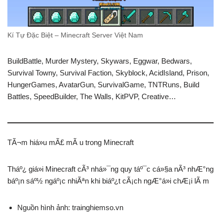
Kí Tự Đặc Biệt – Minecraft Server Việt Nam
BuildBattle, Murder Mystery, Skywars, Eggwar, Bedwars,
Survival Towny, Survival Faction, Skyblock, AcidIsland, Prison,
HungerGames, AvatarGun, SurvivalGame, TNTRuns, Build
Battles, SpeedBuilder, The Walls, KitPVP, Creative…
TÃ¬m hiá»u mÃ£ mÃ u trong Minecraft
Tháº¿ giá»i Minecraft cÃ³ nhá»¯ng quy táº¯c cá»§a nÃ³ nhÆ°ng
báº¡n sáº½ ngáº¡c nhiÃªn khi biáº¿t cÃ¡ch ngÆ°á»i chÆ¡i lÃ m
Nguồn hình ảnh: trainghiemso.vn