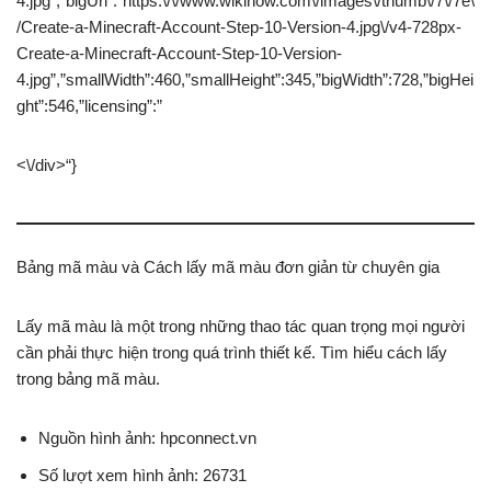
4.jpg”,”bigUrl”:”https:\/\/www.wikihow.com\/images\/thumb\/7\/7e\
/Create-a-Minecraft-Account-Step-10-Version-4.jpg\/v4-728px-
Create-a-Minecraft-Account-Step-10-Version-
4.jpg”,”smallWidth”:460,”smallHeight”:345,”bigWidth”:728,”bigHei
ght”:546,”licensing”:”
<\/div>“}
Bảng mã màu và Cách lấy mã màu đơn giản từ chuyên gia
Lấy mã màu là một trong những thao tác quan trọng mọi người
cần phải thực hiện trong quá trình thiết kế. Tìm hiểu cách lấy
trong bảng mã màu.
Nguồn hình ảnh: hpconnect.vn
Số lượt xem hình ảnh: 26731