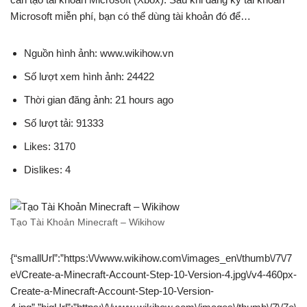
Microsoft miễn phí, bạn có thể dùng tài khoản đó để…
Nguồn hình ảnh: www.wikihow.vn
Số lượt xem hình ảnh: 24422
Thời gian đăng ảnh: 21 hours ago
Số lượt tải: 91333
Likes: 3170
Dislikes: 4
Tạo Tài Khoản Minecraft – Wikihow
{“smallUrl”:”https:\/\/www.wikihow.com\/images_en\/thumb\/7\/7
e\/Create-a-Minecraft-Account-Step-10-Version-4.jpg\/v4-460px-
Create-a-Minecraft-Account-Step-10-Version-