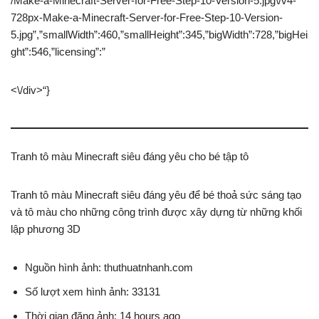
/Make-a-Minecraft-Server-for-Free-Step-10-Version-5.jpg\/v4-
728px-Make-a-Minecraft-Server-for-Free-Step-10-Version-
5.jpg”,”smallWidth”:460,”smallHeight”:345,”bigWidth”:728,”bigHei
ght”:546,”licensing”:”
<\/div>“}
Tranh tô màu Minecraft siêu đáng yêu cho bé tập tô
Tranh tô màu Minecraft siêu đáng yêu để bé thoả sức sáng tạo
và tô màu cho những công trình được xây dựng từ những khối
lập phương 3D
Nguồn hình ảnh: thuthuatnhanh.com
Số lượt xem hình ảnh: 33131
Thời gian đăng ảnh: 14 hours ago