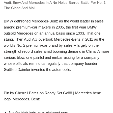
Audi, Bmw And Mercedes In A No-Holds-Barred Battle For No. 1 –
The Globe And Mail
BMW dethroned Mercedes-Benz as the world leader in sales
among premium-car makers in 2005, the first year BMW
outsold Mercedes on an annual basis since 1993. That one
stung. Then Audi AG overtook Mercedes-Benz in 2011 as the
world’s No. 2 premium-car brand by sales – largely on the
strength of record sales amid booming demand in China. A more
serious blow, one painful and embarrassing for a company
whose officials remind us regularly that company founder
Gottlieb Daimler invented the automobile.
Pin by Cherrell Bates on Ready Set Go!!!! | Mercedes benz
logo, Mercedes, Benz
Nguồn hình ảnh: www.pinterest.com