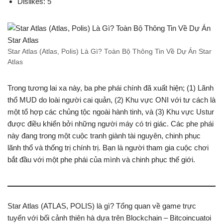
Dislikes: 5
Star Atlas (Atlas, Polis) Là Gì? Toàn Bộ Thông Tin Về Dự Án Star
Atlas
Trong tương lai xa này, ba phe phái chính đã xuất hiện; (1) Lãnh
thổ MUD do loài người cai quản, (2) Khu vực ONI với tư cách là
một tổ hợp các chủng tộc ngoài hành tinh, và (3) Khu vực Ustur
được điều khiển bởi những người máy có tri giác. Các phe phái
này đang trong một cuộc tranh giành tài nguyên, chinh phục
lãnh thổ và thống trị chính trị. Bạn là người tham gia cuộc chơi
bắt đầu với một phe phái của mình và chinh phục thế giới.
Star Atlas (ATLAS, POLIS) là gì? Tổng quan về game trực
tuyến với bối cảnh thiên hà dựa trên Blockchain – Bitcoincuatoi