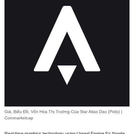
Giá, Biểu Đồ, Vốn Hóa Thị Trường Của Star Atlas Dao (Polis) |
Coinmarketcap
Real-time graphics technology using Unreal Engine 5’s Nanite