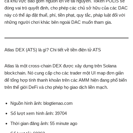
cả khu vực bao gồm nguồn lợi về tài nguyên. Token POLIS sẽ
đóng vai trò quyết định, cho phép các chủ sở hữu của các DAC
này có thể áp đặt thuế, phí, tiền phạt, quy tắc, pháp luật đối với
những người chơi khác bên ngoài DAC muốn tham gia.
Atlas DEX (ATS) là gì? Chi tiết về tiền điện tử ATS
Atlas là một cross-chain DEX được xây dựng trên Solana
blockchain. Nó cung cấp cho các trader một UI map đơn giản
để tổng hợp tính thanh khoản trên các AMM hiện đang phổ biến
trên thế giới DeFi và cho phép họ giao dịch liền mạch.
Nguồn hình ảnh: blogtienao.com
Số lượt xem hình ảnh: 39704
Thời gian đăng ảnh: 55 minute ago