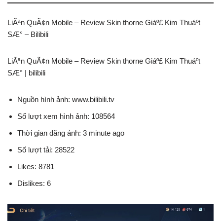
LiÃªn QuÃ¢n Mobile – Review Skin thorne Giáº£ Kim Thuáº­t
SÆ° – Bilibili
LiÃªn QuÃ¢n Mobile – Review Skin thorne Giáº£ Kim Thuáº­t
SÆ° | bilibili
Nguồn hình ảnh: www.bilibili.tv
Số lượt xem hình ảnh: 108564
Thời gian đăng ảnh: 3 minute ago
Số lượt tải: 28522
Likes: 8781
Dislikes: 6