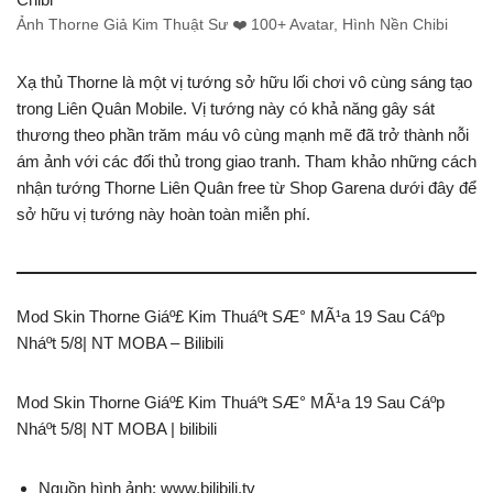
Ảnh Thorne Giả Kim Thuật Sư ❤️️ 100+ Avatar, Hình Nền Chibi
Xạ thủ Thorne là một vị tướng sở hữu lối chơi vô cùng sáng tạo
trong Liên Quân Mobile. Vị tướng này có khả năng gây sát
thương theo phần trăm máu vô cùng mạnh mẽ đã trở thành nỗi
ám ảnh với các đối thủ trong giao tranh. Tham khảo những cách
nhận tướng Thorne Liên Quân free từ Shop Garena dưới đây để
sở hữu vị tướng này hoàn toàn miễn phí.
Mod Skin Thorne Giáº£ Kim Thuáº­t SÆ° MÃ¹a 19 Sau Cáº­p
Nháº­t 5/8| NT MOBA – Bilibili
Mod Skin Thorne Giáº£ Kim Thuáº­t SÆ° MÃ¹a 19 Sau Cáº­p
Nháº­t 5/8| NT MOBA | bilibili
Nguồn hình ảnh: www.bilibili.tv