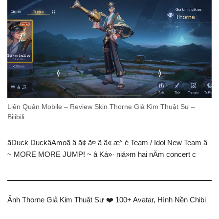
Liên Quân Mobile – Review Skin Thorne Giả Kim Thuật Sư –
Bilibili
ãDuck DuckâAmoã â­ ã¢ ã¤ ã ã« æ° é­ Team / Idol New Team â­
~ MORE MORE JUMP! ~ â­ Ká»· niá»m hai nÄm concert c
Ảnh Thorne Giả Kim Thuật Sư ❤️️ 100+ Avatar, Hình Nền Chibi