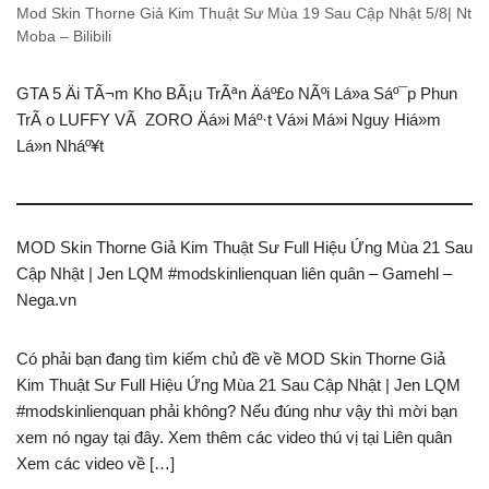
Mod Skin Thorne Giả Kim Thuật Sư Mùa 19 Sau Cập Nhật 5/8| Nt
Moba – Bilibili
GTA 5 Äi TÃ¬m Kho BÃ¡u TrÃªn Äáº£o NÃºi Lá»­a Sáº¯p Phun
TrÃ o LUFFY VÃ ZORO Äá»i Máº·t Vá»i Má»i Nguy Hiá»m
Lá»n Nháº¥t
MOD Skin Thorne Giả Kim Thuật Sư Full Hiệu Ứng Mùa 21 Sau
Cập Nhật | Jen LQM #modskinlienquan liên quân – Gamehl –
Nega.vn
Có phải bạn đang tìm kiếm chủ đề về MOD Skin Thorne Giả
Kim Thuật Sư Full Hiệu Ứng Mùa 21 Sau Cập Nhật | Jen LQM
#modskinlienquan phải không? Nếu đúng như vậy thì mời bạn
xem nó ngay tại đây. Xem thêm các video thú vị tại Liên quân
Xem các video về […]